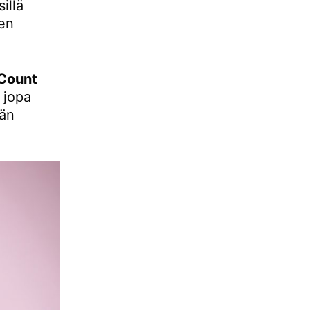
illä
nen
Count
 jopa
vän