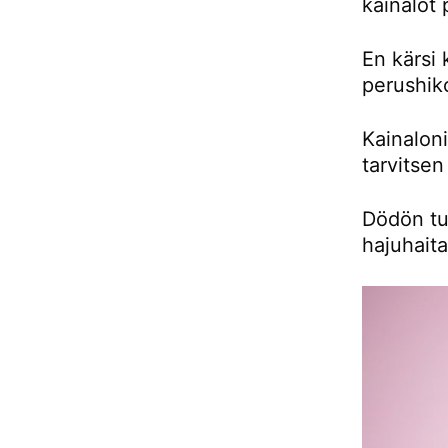
kainalot
En kärsi 
perushiko
Kainaloni
tarvitsen
Dödön tul
hajuhaita