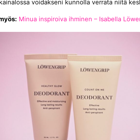
kainalossa voidakseni kunnolla verrata niitä ke
myös:
Minua inspiroiva ihminen – Isabella Löwe