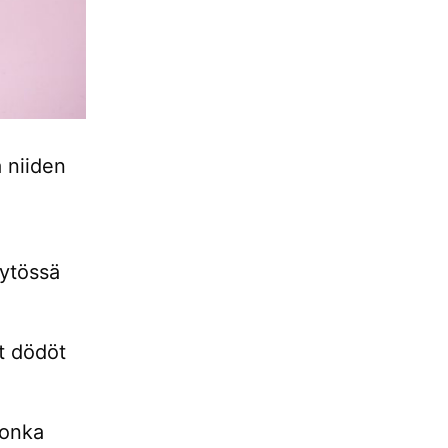
 niiden
äytössä
t dödöt
jonka