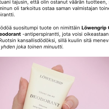
ltuani tajusin, että olin ostanut väärän tuotteen, s
minun oli tarkoitus ostaa saman valmistajan toi
irantti.
dödöä suositumpi tuote on nimittäin
Löwengrip 
eodorant
-antiperspirantti, jota voisi oikeastaan
Ruotsin kansallisdödöksi, sillä kuulin sitä mene
i
yhden joka toinen minuutti.