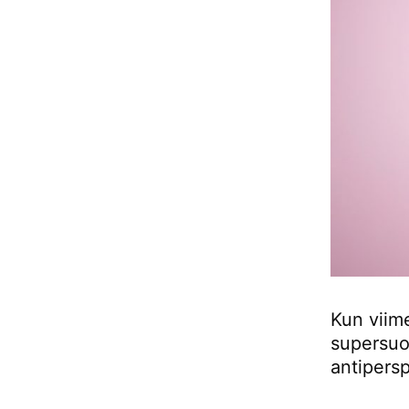
Kun viim
supersuo
antipersp