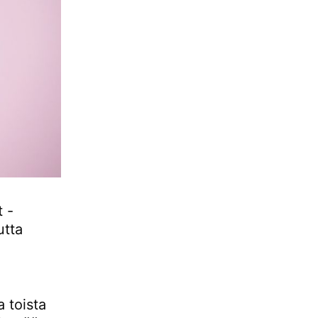
 -
utta
a toista