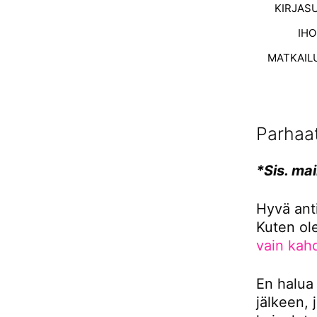
KIRJAS
IH
MATKAIL
Parhaat
*Sis. mai
Hyvä ant
Kuten ol
vain kah
En halua
jälkeen, 