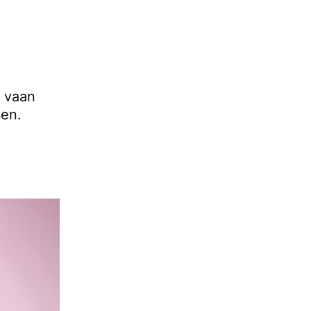
, vaan
sen.
ä