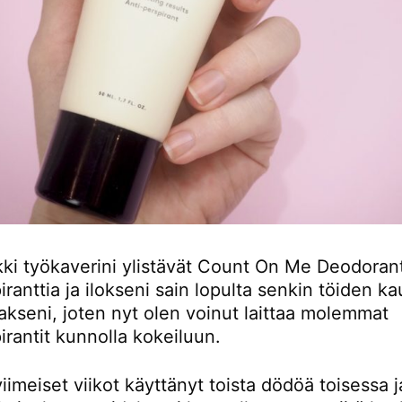
kki työkaverini ylistävät Count On Me Deodorant
iranttia ja ilokseni sain lopulta senkin töiden ka
akseni, joten nyt olen voinut laittaa molemmat
irantit kunnolla kokeiluun.
iimeiset viikot käyttänyt toista dödöä toisessa j