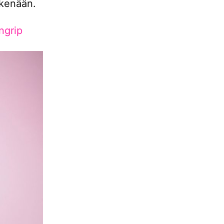
skenään.
ngrip