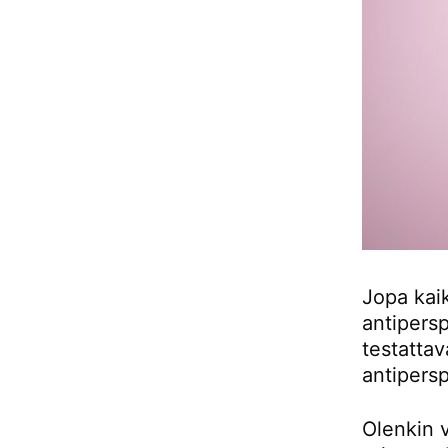
Jopa kai
antipersp
testattav
antipersp
Olenkin v