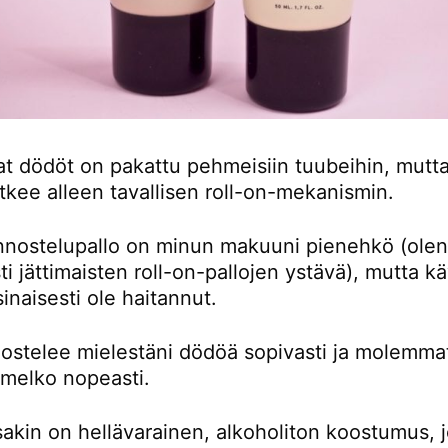
 dödöt on pakattu pehmeisiin tuubeihin, mutta
tkee alleen tavallisen roll-on-mekanismin.
nostelupallo on minun makuuni pienehkö (olen
sti jättimaisten roll-on-pallojen ystävä), mutta k
sinaisesti ole haitannut.
nostelee mielestäni dödöä sopivasti ja molemma
 melko nopeasti.
kin on hellävarainen, alkoholiton koostumus, 