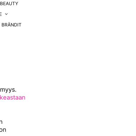
-BEAUTY
E
BRÄNDIT
ömyys.
oikeastaan
n
kon