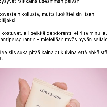
 pysyvät raikkaina useamman päivän.
kovasta hikoilusta, mutta luokittelisin itseni
ilijaksi.
 kostuvat, eli pelkkä deodorantti ei riitä minulle
 antiperspirantin – mielellään myös hyvän sellai
ee siis sekä pitää kainalot kuivina että ehkäist
t.