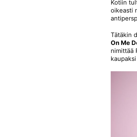
Kotiin tu
oikeasti 
antipersp
Tätäkin 
On Me D
nimittää 
kaupaks