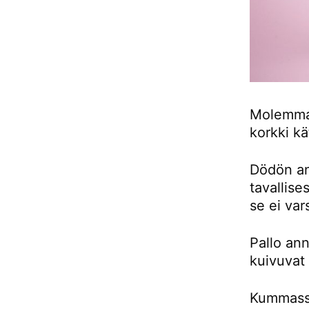
Molemmat
korkki kä
Dödön an
tavallise
se ei var
Pallo an
kuivuvat
Kummassa