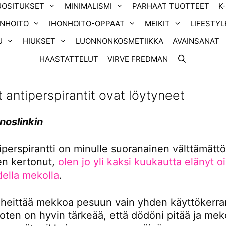
UOSITUKSET
MINIMALISMI
PARHAAT TUOTTEET
K
ONHOITO
IHONHOITO-OPPAAT
MEIKIT
LIFESTYL
U
HIUKSET
LUONNONKOSMETIIKKA
AVAINSANAT
HAASTATTELUT
VIRVE FREDMAN
 antiperspirantit ovat löytyneet
noslinkin
iperspirantti on minulle suoranainen välttämätt
en kertonut,
olen jo yli kaksi kuukautta elänyt 
della mekolla
.
 heittää mekkoa pesuun vain yhden käyttökerra
joten on hyvin tärkeää, että dödöni pitää ja me