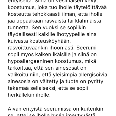
erityiseltä. Siinä on vesimäisen kevyt
koostumus, joka tuo iholle täytelöittävää
kosteutta tehokkaasti ilman, että iholle
jää tippaakaan rasvaista tai klähmäistä
tunnetta. Sen vuoksi se sopiikin
täydellisesti kaikille ihotyypeille aina
kuivasta kosteusköyhään,
rasvoittuvaankin ihoon asti. Seerumi
sopii myös kaiken ikäisille ja siinä on
hypoallergeeninen koostumus, mikä
tarkoittaa, että sen ainesosat on
valikoitu niin, että yleisimpiä allergisoivia
ainesosia on vältetty ja tuote on pyritty
tekemää sellaiseksi, että se sopii
herkällekin iholle.
Aivan erityistä seerumissa on kuitenkin
se, ettei se iholle hyvin imeytyvästä,