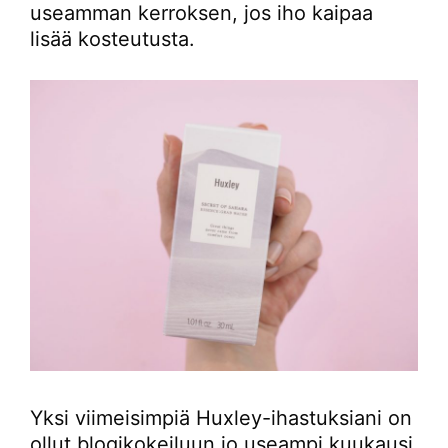
useamman kerroksen, jos iho kaipaa
lisää kosteutusta.
Yksi viimeisimpiä Huxley-ihastuksiani on
ollut blogikokeiluun jo useampi kuukausi