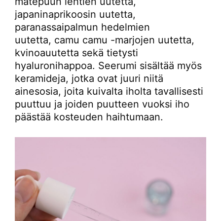
matepuun lehtien uutetta,
japaninaprikoosin uutetta,
paranassaipalmun hedelmien
uutetta, camu camu -marjojen uutetta,
kvinoauutetta sekä tietysti
hyaluronihappoa. Seerumi sisältää myös
keramideja, jotka ovat juuri niitä
ainesosia, joita kuivalta iholta tavallisesti
puuttuu ja joiden puutteen vuoksi iho
päästää kosteuden haihtumaan.