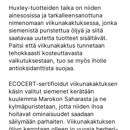
Huxley-tuotteiden taika on niiden
ainesosissa ja tarkalleensanottuna
nimenomaan viikunakaktuksessa, jonka
siemenistä puristettua öljyä ja siitä
saatavaa uutetta tuotteet sisältävät.
Paitsi että viikunakaktus tunnetaan
tehokkaasti kosteuttavasta
vaikutuksestaan, tuo se myös iholle
antioksidanttista suojaa.
ECOCERT-sertifioidut viikunakaktuksen
käsin valitut siemenet kerätään
kuulemma Marokon Saharasta ja ne
kylmäpuristetaan, jotta niiden ihoa
hoitavat ominaisuudet saadaan
säilymään parhaiten. Viikunakaktuksen
öljyn kerrotaan olleen jo vuosia berberi-