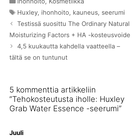
Ihonhoito
,
Kosmetiikka
Avainsanat
Huxley
,
ihonhoito
,
kauneus
,
seerumi
Testissä suosittu The Ordinary Natural
Moisturizing Factors + HA -kosteusvoide
4,5 kuukautta kahdella vaatteella –
tältä se on tuntunut
5 kommenttia artikkeliin
”Tehokosteutusta iholle: Huxley
Grab Water Essence -seerumi”
Juuli