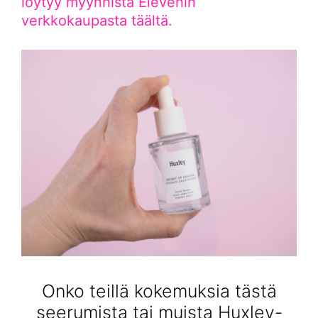
löytyy myynnistä Elevenin
verkkokaupasta täältä.
Onko teillä kokemuksia tästä
seerumista tai muista Huxley-