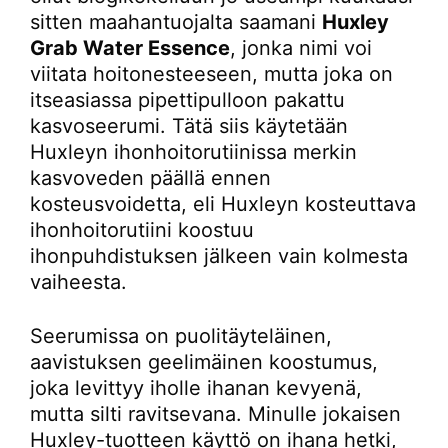
sitten maahantuojalta saamani
Huxley
Grab Water Essence
, jonka nimi voi
viitata hoitonesteeseen, mutta joka on
itseasiassa pipettipulloon pakattu
kasvoseerumi. Tätä siis käytetään
Huxleyn ihonhoitorutiinissa merkin
kasvoveden päällä ennen
kosteusvoidetta, eli Huxleyn kosteuttava
ihonhoitorutiini koostuu
ihonpuhdistuksen jälkeen vain kolmesta
vaiheesta.
Seerumissa on puolitäyteläinen,
aavistuksen geelimäinen koostumus,
joka levittyy iholle ihanan kevyenä,
mutta silti ravitsevana. Minulle jokaisen
Huxley-tuotteen käyttö on ihana hetki,