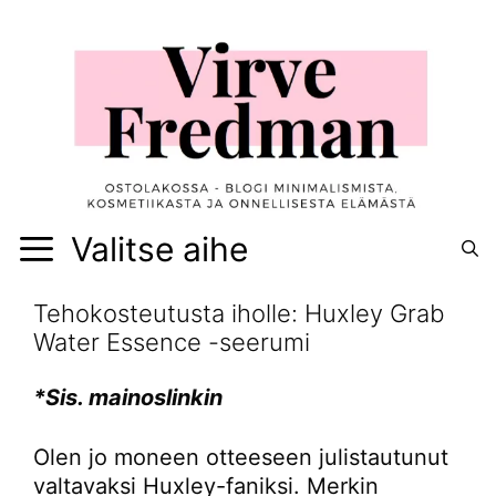
Siirry
sisältöön
Valitse aihe
Tehokosteutusta iholle: Huxley Grab
Water Essence -seerumi
*Sis. mainoslinkin
Olen jo moneen otteeseen julistautunut
valtavaksi Huxley-faniksi. Merkin