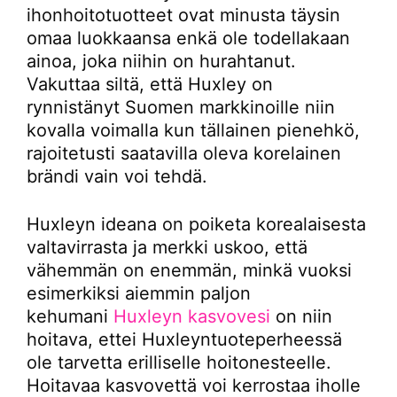
ihonhoitotuotteet ovat minusta täysin
omaa luokkaansa enkä ole todellakaan
ainoa, joka niihin on hurahtanut.
Vakuttaa siltä, että Huxley on
rynnistänyt Suomen markkinoille niin
kovalla voimalla kun tällainen pienehkö,
rajoitetusti saatavilla oleva korelainen
brändi vain voi tehdä.
Huxleyn ideana on poiketa korealaisesta
valtavirrasta ja merkki uskoo, että
vähemmän on enemmän, minkä vuoksi
esimerkiksi aiemmin paljon
kehumani
Huxleyn kasvovesi
on niin
hoitava, ettei Huxleyntuoteperheessä
ole tarvetta erilliselle hoitonesteelle.
Hoitavaa kasvovettä voi kerrostaa iholle