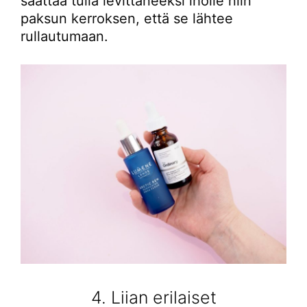
saattaa tulla levittäneeksi iholle niin
paksun kerroksen, että se lähtee
rullautumaan.
4. Liian erilaiset