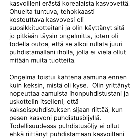
kasvoilleni erästä korealaista kasvovettä.
Ohuelta tuntuva, tehokkaasti
kosteuttava kasvovesi oli
suosikkituotteitani ja olin käyttänyt sitä
jo pitkään täysin ongelmitta, joten oli
todella outoa, että se alkoi rullata juuri
puhdistamallani iholla, jolla ei vielä ollut
mitään muita tuotteita.
Ongelma toistui kahtena aamuna ennen
kuin keksin, mistä oli kyse. Olin yrittänyt
nopeuttaa aamuista ihonpuhdistustani ja
uskottelin itselleni, että
kaksoispuhdistuksen sijaan riittää, kun
pesen kasvoni puhdistusöljyllä.
Todellisuudessa puhdistusöljy ei ollut
ehkä riittänyt puhdistamaan kasvoiltani