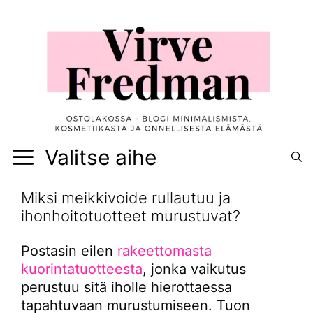
Siirry
sisältöön
Valitse aihe
Miksi meikkivoide rullautuu ja
ihonhoitotuotteet murustuvat?
Postasin eilen
rakeettomasta
kuorintatuotteesta
, jonka vaikutus
perustuu sitä iholle hierottaessa
tapahtuvaan murustumiseen. Tuon