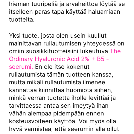
hieman tuuripeliä ja arvaheittoa löytää se
itselleen paras tapa käyttää haluamiaan
tuotteita.
Yksi tuote, josta olen usein kuullut
mainittavan rullautumisen yhteydessä on
omiin suosikkituotteisiini lukeutuva
The
Ordinary Hyaluronic Acid 2% + B5 -
seerumi.
En ole itse kokenut
rullautumista tämän tuotteen kanssa,
mutta mikäli rullautumista ilmenee
kannattaa kiinnittää huomiota siihen,
minkä verran tuotetta iholle levittää ja
tarvittaessa antaa sen imeytyä ihan
vähän aiempaa pidempään ennen
kosteusvoiteen käyttöä. Voi myös olla
hyvä varmistaa, että seerumin alla ollut