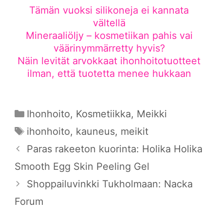
Tämän vuoksi silikoneja ei kannata
vältellä
Mineraaliöljy – kosmetiikan pahis vai
väärinymmärretty hyvis?
Näin levität arvokkaat ihonhoitotuotteet
ilman, että tuotetta menee hukkaan
Kategoriat
Ihonhoito
,
Kosmetiikka
,
Meikki
Avainsanat
ihonhoito
,
kauneus
,
meikit
Paras rakeeton kuorinta: Holika Holika
Smooth Egg Skin Peeling Gel
Shoppailuvinkki Tukholmaan: Nacka
Forum