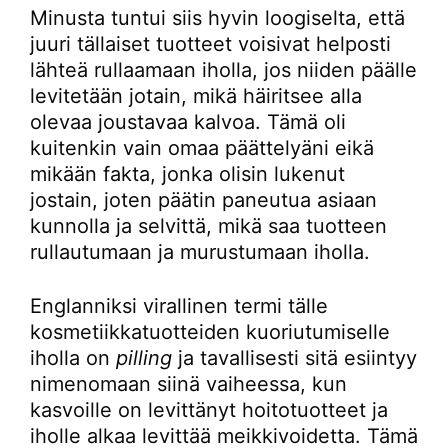
Minusta tuntui siis hyvin loogiselta, että
juuri tällaiset tuotteet voisivat helposti
lähteä rullaamaan iholla, jos niiden päälle
levitetään jotain, mikä häiritsee alla
olevaa joustavaa kalvoa. Tämä oli
kuitenkin vain omaa päättelyäni eikä
mikään fakta, jonka olisin lukenut
jostain, joten päätin paneutua asiaan
kunnolla ja selvittä, mikä saa tuotteen
rullautumaan ja murustumaan iholla.
Englanniksi virallinen termi tälle
kosmetiikkatuotteiden kuoriutumiselle
iholla on
pilling
ja tavallisesti sitä esiintyy
nimenomaan siinä vaiheessa, kun
kasvoille on levittänyt hoitotuotteet ja
iholle alkaa levittää meikkivoidetta. Tämä