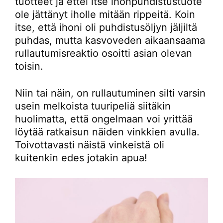
tuotteet ja ettei itse ihonpuhdistustuote
ole jättänyt iholle mitään rippeitä. Koin
itse, että ihoni oli puhdistusöljyn jäljiltä
puhdas, mutta kasvoveden aikaansaama
rullautumisreaktio osoitti asian olevan
toisin.
Niin tai näin, on rullautuminen silti varsin
usein melkoista tuuripeliä siitäkin
huolimatta, että ongelmaan voi yrittää
löytää ratkaisun näiden vinkkien avulla.
Toivottavasti näistä vinkeistä oli
kuitenkin edes jotakin apua!