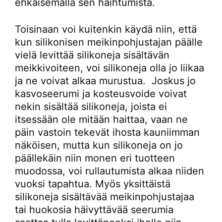
ehkäisemällä sen haihtumista.
Toisinaan voi kuitenkin käydä niin, että
kun silikonisen meikinpohjustajan päälle
vielä levittää silikoneja sisältävän
meikkivoiteen, voi silikoneja olla jo liikaa
ja ne voivat alkaa murustua. Joskus jo
kasvoseerumi ja kosteusvoide voivat
nekin sisältää silikoneja, joista ei
itsessään ole mitään haittaa, vaan ne
päin vastoin tekevät ihosta kauniimman
näköisen, mutta kun silikoneja on jo
päällekäin niin monen eri tuotteen
muodossa, voi rullautumista alkaa niiden
vuoksi tapahtua. Myös yksittäistä
silikoneja sisältävää meikinpohjustajaa
tai huokosia häivyttävää seerumia