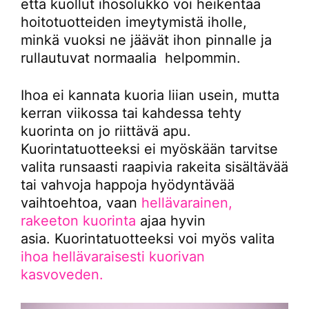
että kuollut ihosolukko voi heikentää
hoitotuotteiden imeytymistä iholle,
minkä vuoksi ne jäävät ihon pinnalle ja
rullautuvat normaalia helpommin.
Ihoa ei kannata kuoria liian usein, mutta
kerran viikossa tai kahdessa tehty
kuorinta on jo riittävä apu.
Kuorintatuotteeksi ei myöskään tarvitse
valita runsaasti raapivia rakeita sisältävää
tai vahvoja happoja hyödyntävää
vaihtoehtoa, vaan
hellävarainen,
rakeeton kuorinta
ajaa hyvin
asia. Kuorintatuotteeksi voi myös valita
ihoa hellävaraisesti kuorivan
kasvoveden.