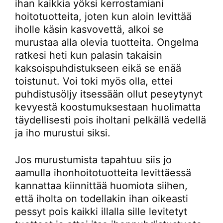
ihan kaikkia yöksi kerrostamiani
hoitotuotteita, joten kun aloin levittää
iholle käsin kasvovettä, alkoi se
murustaa alla olevia tuotteita. Ongelma
ratkesi heti kun palasin takaisin
kaksoispuhdistukseen eikä se enää
toistunut. Voi toki myös olla, ettei
puhdistusöljy itsessään ollut peseytynyt
kevyestä koostumuksestaan huolimatta
täydellisesti pois iholtani pelkällä vedellä
ja iho murustui siksi.
Jos murustumista tapahtuu siis jo
aamulla ihonhoitotuotteita levittäessä
kannattaa kiinnittää huomiota siihen,
että iholta on todellakin ihan oikeasti
pessyt pois kaikki illalla sille levitetyt