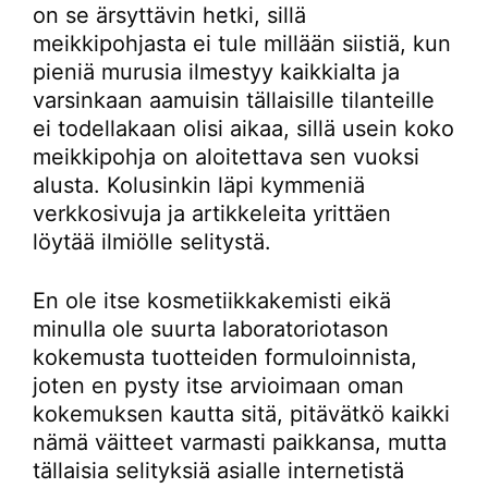
on se ärsyttävin hetki, sillä
meikkipohjasta ei tule millään siistiä, kun
pieniä murusia ilmestyy kaikkialta ja
varsinkaan aamuisin tällaisille tilanteille
ei todellakaan olisi aikaa, sillä usein koko
meikkipohja on aloitettava sen vuoksi
alusta. Kolusinkin läpi kymmeniä
verkkosivuja ja artikkeleita yrittäen
löytää ilmiölle selitystä.
En ole itse kosmetiikkakemisti eikä
minulla ole suurta laboratoriotason
kokemusta tuotteiden formuloinnista,
joten en pysty itse arvioimaan oman
kokemuksen kautta sitä, pitävätkö kaikki
nämä väitteet varmasti paikkansa, mutta
tällaisia selityksiä asialle internetistä