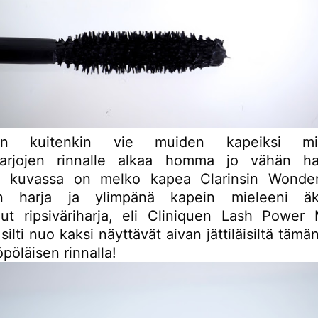
n kuitenkin vie muiden kapeiksi miel
iharjojen rinnalle alkaa homma jo vähän h
a kuvassa on melko kapea Clarinsin Wonder
n harja ja ylimpänä kapein mieleeni äkk
nut ripsiväriharja, eli Cliniquen Lash Power
 silti nuo kaksi näyttävät aivan jättiläisiltä tämä
pöläisen rinnalla!