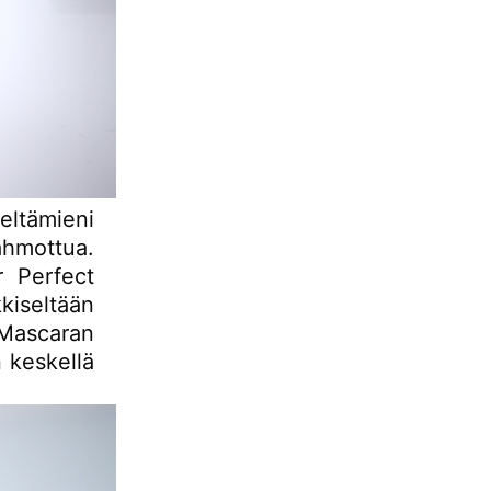
tämieni
ahmottua.
 Perfect
iseltään
 Mascaran
n keskellä