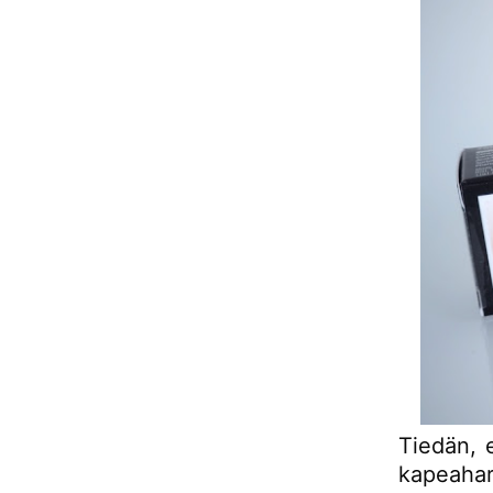
Tiedän, e
kapeahar