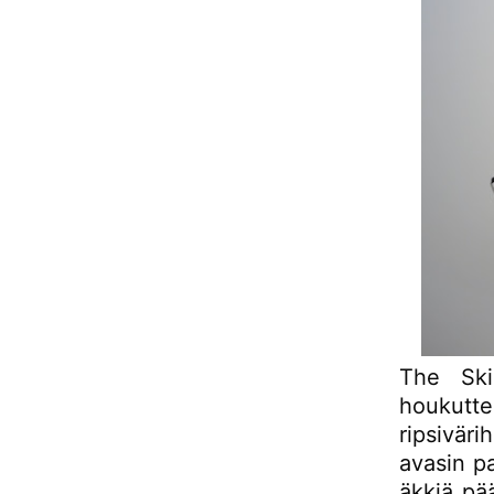
The Ski
houkutte
ripsivär
avasin pa
äkkiä pä