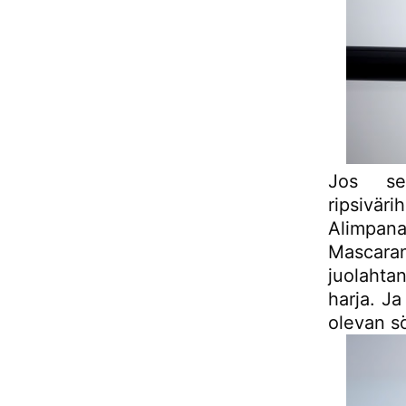
Jos se
ripsivär
Alimpan
Mascara
juolahta
harja. Ja
olevan sö