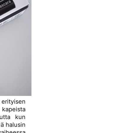
rityisen
 kapeista
mutta kun
lä halusin
vaiheessa