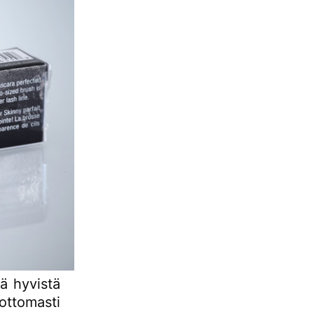
jä hyvistä
ottomasti