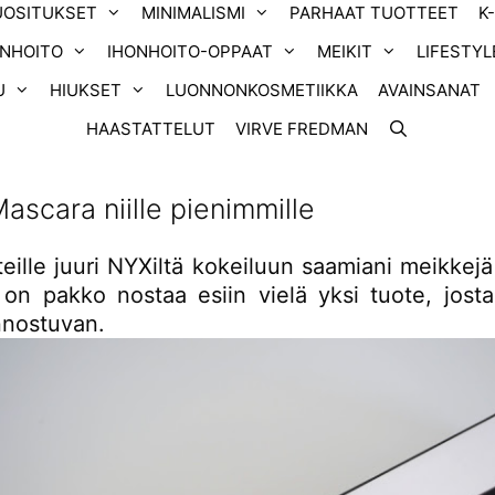
UOSITUKSET
MINIMALISMI
PARHAAT TUOTTEET
K
ONHOITO
IHONHOITO-OPPAAT
MEIKIT
LIFESTYL
U
HIUKSET
LUONNONKOSMETIIKKA
AVAINSANAT
HAASTATTELUT
VIRVE FREDMAN
ascara niille pienimmille
 teille juuri NYXiltä kokeiluun saamiani meikkejä
 on pakko nostaa esiin vielä yksi tuote, josta
nostuvan.