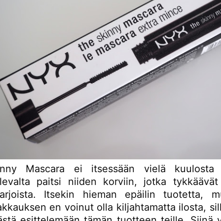
nny Mascara ei itsessään vielä kuulosta e
levalta paitsi niiden korviin, jotka tykkäävät
iharjoista. Itsekin hieman epäilin tuotetta, 
kkauksen en voinut olla kiljahtamatta ilosta, sil
ästä esittelemään tämän tuotteen teille. Siinä 