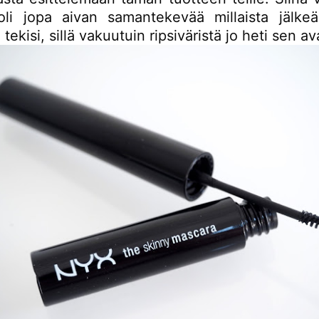
oli jopa aivan samantekevää millaista jälkeä 
 tekisi, sillä vakuutuin ripsiväristä jo heti sen av