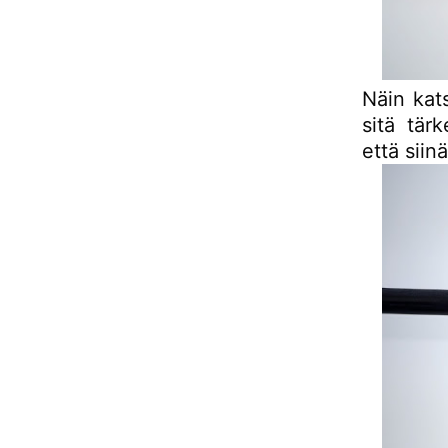
Näin kat
sitä tär
että siin