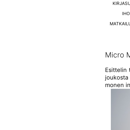
KIRJAS
IH
MATKAIL
Micro M
Esittelin
joukosta
monen in