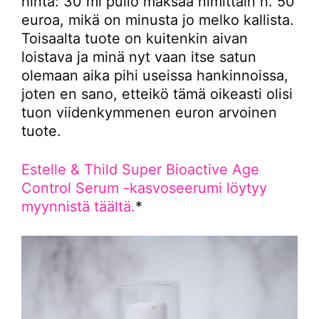
hinta: 30 ml pullo maksaa nimittäin n. 50
euroa, mikä on minusta jo melko kallista.
Toisaalta tuote on kuitenkin aivan
loistava ja minä nyt vaan itse satun
olemaan aika pihi useissa hankinnoissa,
joten en sano, etteikö tämä oikeasti olisi
tuon viidenkymmenen euron arvoinen
tuote.
Estelle & Thild Super Bioactive Age
Control Serum -kasvoseerumi löytyy
myynnistä täältä.
*