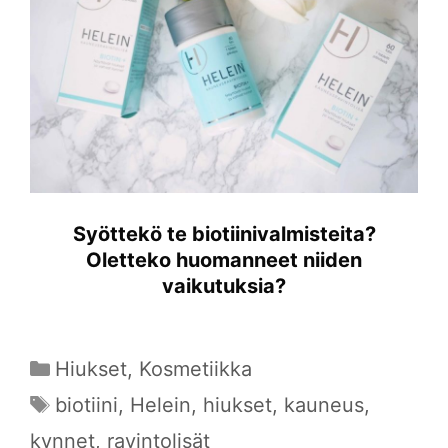
Syöttekö te biotiinivalmisteita?
Oletteko huomanneet niiden
vaikutuksia?
Kategoriat
Hiukset
,
Kosmetiikka
Avainsanat
biotiini
,
Helein
,
hiukset
,
kauneus
,
kynnet
,
ravintolisät