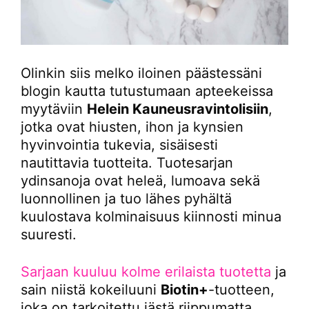
Olinkin siis melko iloinen päästessäni
blogin kautta tutustumaan apteekeissa
myytäviin
Helein Kauneusravintolisiin
,
jotka ovat hiusten, ihon ja kynsien
hyvinvointia tukevia, sisäisesti
nautittavia tuotteita. Tuotesarjan
ydinsanoja ovat heleä, lumoava sekä
luonnollinen ja tuo lähes pyhältä
kuulostava kolminaisuus kiinnosti minua
suuresti.
Sarjaan kuuluu kolme erilaista tuotetta
ja
sain niistä kokeiluuni
Biotin+
-tuotteen,
joka on tarkoitettu iästä riippumatta