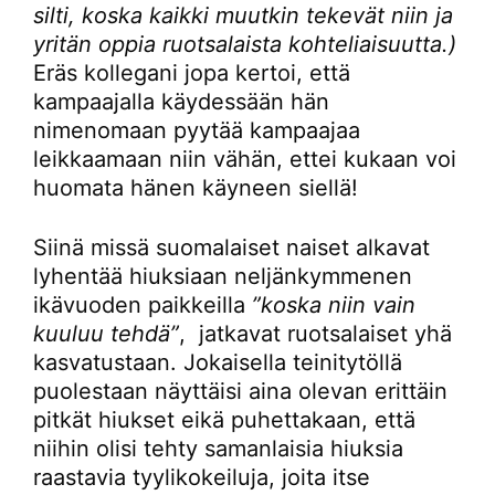
silti, koska kaikki muutkin tekevät niin ja
yritän oppia ruotsalaista kohteliaisuutta.)
Eräs kollegani jopa kertoi, että
kampaajalla käydessään hän
nimenomaan pyytää kampaajaa
leikkaamaan niin vähän, ettei kukaan voi
huomata hänen käyneen siellä!
Siinä missä suomalaiset naiset alkavat
lyhentää hiuksiaan neljänkymmenen
ikävuoden paikkeilla
”koska niin vain
kuuluu tehdä”
, jatkavat ruotsalaiset yhä
kasvatustaan. Jokaisella teinitytöllä
puolestaan näyttäisi aina olevan erittäin
pitkät hiukset eikä puhettakaan, että
niihin olisi tehty samanlaisia hiuksia
raastavia tyylikokeiluja, joita itse