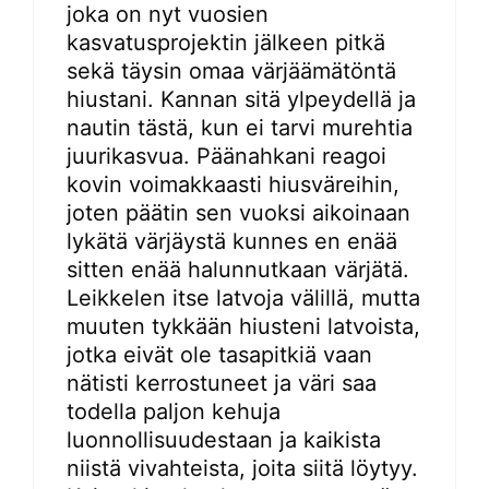
joka on nyt vuosien
kasvatusprojektin jälkeen pitkä
sekä täysin omaa värjäämätöntä
hiustani. Kannan sitä ylpeydellä ja
nautin tästä, kun ei tarvi murehtia
juurikasvua. Päänahkani reagoi
kovin voimakkaasti hiusväreihin,
joten päätin sen vuoksi aikoinaan
lykätä värjäystä kunnes en enää
sitten enää halunnutkaan värjätä.
Leikkelen itse latvoja välillä, mutta
muuten tykkään hiusteni latvoista,
jotka eivät ole tasapitkiä vaan
nätisti kerrostuneet ja väri saa
todella paljon kehuja
luonnollisuudestaan ja kaikista
niistä vivahteista, joita siitä löytyy.