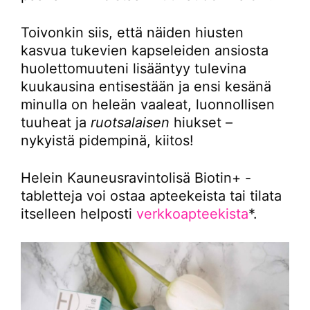
Toivonkin siis, että näiden hiusten
kasvua tukevien kapseleiden ansiosta
huolettomuuteni lisääntyy tulevina
kuukausina entisestään ja ensi kesänä
minulla on heleän vaaleat, luonnollisen
tuuheat ja
ruotsalaisen
hiukset –
nykyistä pidempinä, kiitos!
Helein Kauneusravintolisä Biotin+ -
tabletteja voi ostaa apteekeista tai tilata
itselleen helposti
verkkoapteekista
*.