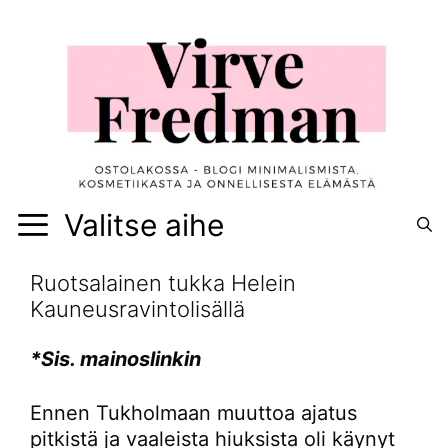
Siirry
sisältöön
Valitse aihe
Ruotsalainen tukka Helein
Kauneusravintolisällä
*Sis. mainoslinkin
Ennen Tukholmaan muuttoa ajatus
pitkistä ja vaaleista hiuksista oli käynyt