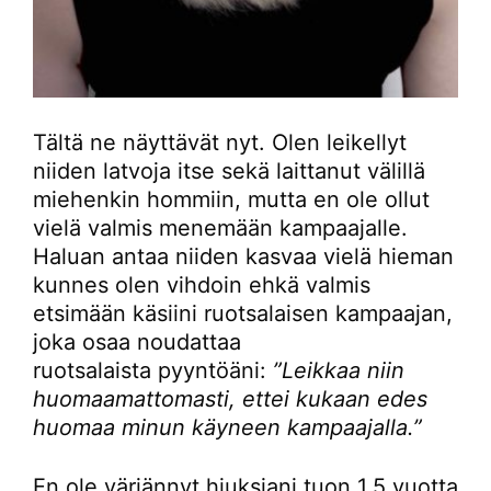
Tältä ne näyttävät nyt. Olen leikellyt
niiden latvoja itse sekä laittanut välillä
miehenkin hommiin, mutta en ole ollut
vielä valmis menemään kampaajalle.
Haluan antaa niiden kasvaa vielä hieman
kunnes olen vihdoin ehkä valmis
etsimään käsiini ruotsalaisen kampaajan,
joka osaa noudattaa
ruotsalaista pyyntöäni:
”Leikkaa niin
huomaamattomasti, ettei kukaan edes
huomaa minun käyneen kampaajalla.”
En ole värjännyt hiuksiani tuon 1,5 vuotta