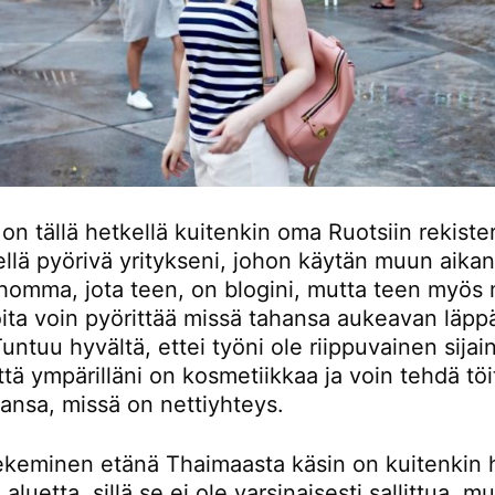
on tällä hetkellä kuitenkin oma Ruotsiin rekister
llä pyörivä yritykseni, johon käytän muun aikan
homma, jota teen, on blogini, mutta teen myös 
joita voin pyörittää missä tahansa aukeavan läppä
Tuntuu hyvältä, ettei työni ole riippuvainen sijain
että ympärilläni on kosmetiikkaa ja voin tehdä töi
ansa, missä on nettiyhteys.
ekeminen etänä Thaimaasta käsin on kuitenkin
aluetta, sillä se ei ole varsinaisesti sallittua, mu