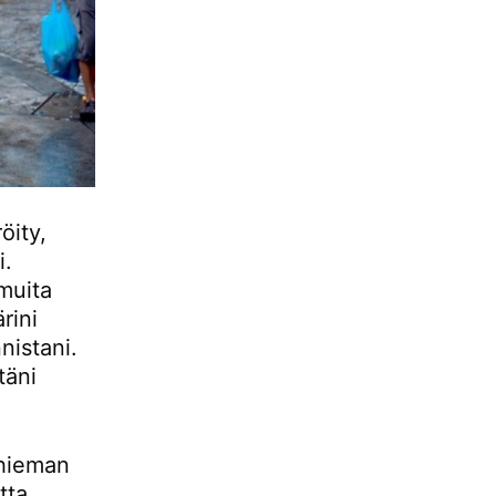
öity,
i.
muita
rini
nistani.
täni
 hieman
tta