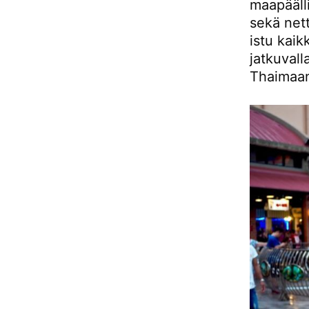
maapääll
sekä net
istu kaik
jatkuvall
Thaimaan 