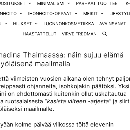
UOSITUKSET
MINIMALISMI
PARHAAT TUOTTEET
K
ONHOITO
IHONHOITO-OPPAAT
MEIKIT
LIFESTYL
U
HIUKSET
LUONNONKOSMETIIKKA
AVAINSANAT
HAASTATTELUT
VIRVE FREDMAN
madina Thaimaassa: näin sujuu elämä
työläisenä maailmalla
että viimeisten vuosien aikana olen tehnyt palj
eippaasti ohjanneita, isohkojakin päätöksi. Yksi
ni on ehdottomasti kuitenkin ollut uskaltautua
ua ruotsalaisesta
”kasista viiteen -arjesta”
ja siir
öläiseksi maailmalle.
yään kolme päivää viikossa töitä elevenin