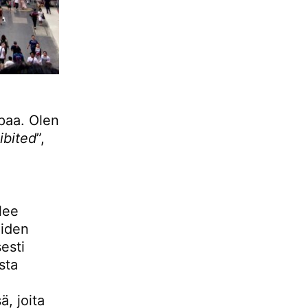
paa. Olen
ibited
”,
lee
oiden
esti
sta
ä, joita