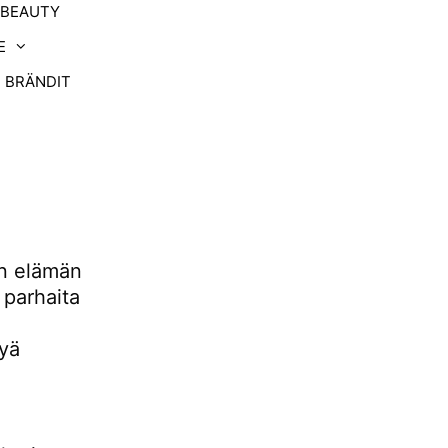
-BEAUTY
E
BRÄNDIT
on elämän
 parhaita
tyä