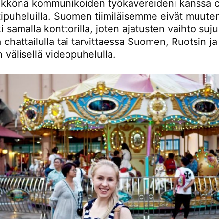
ikkönä kommunikoiden työkavereideni kanssa c
tipuheluilla. Suomen tiimiläisemme eivät muute
ki samalla konttorilla, joten ajatusten vaihto suj
a chattailulla tai tarvittaessa Suomen, Ruotsin ja
välisellä videopuhelulla.