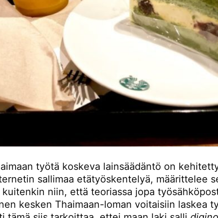
aimaan työtä koskeva lainsäädäntö on kehitetty
ernetin sallimaa etätyöskentelyä, määrittelee s
kuitenkin niin, että teoriassa jopa työsähköpost
nen kesken Thaimaan-loman voitaisiin laskea ty
ti tämä siis tarkoittaa, ettei maan laki salli
digin