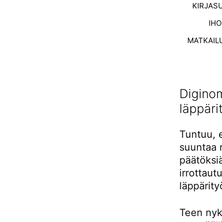
KIRJAS
IH
MATKAIL
Digino
läppäri
Tuntuu, 
suuntaa r
päätöksiä
irrottaut
läppärity
Teen nyk