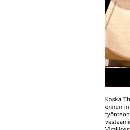
Koska Th
ennen int
työnteon 
vastaami
Virallises