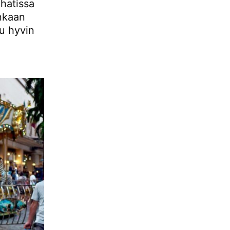
hatissa
nkaan
uu hyvin