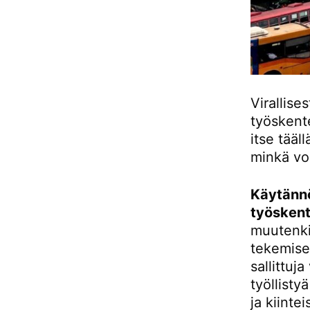
Virallise
työskent
itse tääll
minkä vo
Käytännö
työskente
muutenkin
tekemise
sallittuj
työllisty
ja kiinte