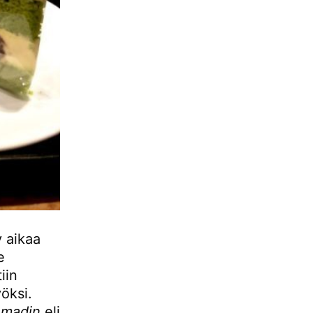
 aikaa
e
iin
öksi.
omadin
eli