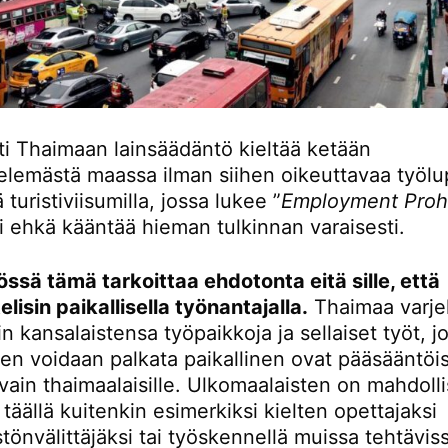
sti Thaimaan lainsäädäntö kieltää ketään
elemästä maassa ilman siihen oikeuttavaa työlu
ä turistiviisumilla, jossa lukee ”
Employment Proh
i ehkä kääntää hieman tulkinnan varaisesti.
ssä tämä tarkoittaa ehdotonta eitä sille, että
lisin paikallisella työnantajalla.
Thaimaa varje
 kansalaistensa työpaikkoja ja sellaiset työt, j
en voidaan palkata paikallinen ovat pääsääntöis
a vain thaimaalaisille. Ulkomaalaisten on mahdolli
ä täällä kuitenkin esimerkiksi kielten opettajaksi
istönvälittäjäksi tai työskennellä muissa tehtäviss