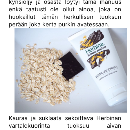
kynsiöljy ja osasta löytyi tämä ihanuus
enkä taatusti ole ollut ainoa, joka on
huokaillut tämän herkullisen tuoksun
perään joka kerta purkin avatessaan.
Kauraa ja suklaata sekoittava Herbinan
vartalokuorinta tuoksuu aivan