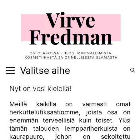
Siirry
sisältöön
Valitse aihe
Nyt on vesi kielellä!
Meillä kaikilla on varmasti omat
herkuttelufiksaatiomme, joista osa on
enemmän terveellisiä kuin toiset. Yksi
tämän talouden lemppariherkuista on
kaurapuuro, johon on sekoitettu