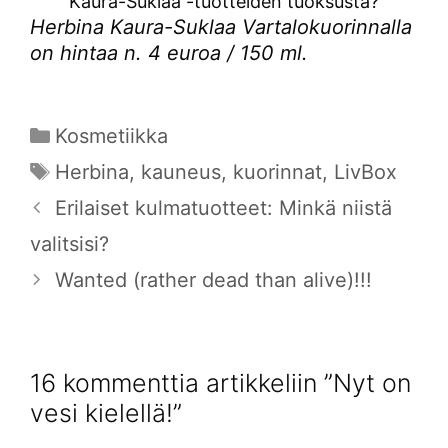
Kaura-Suklaa -tuotteiden tuoksusta?
Herbina Kaura-Suklaa Vartalokuorinnalla
on hintaa n. 4 euroa / 150 ml.
Kategoriat
Kosmetiikka
Avainsanat
Herbina
,
kauneus
,
kuorinnat
,
LivBox
Erilaiset kulmatuotteet: Minkä niistä
valitsisi?
Wanted (rather dead than alive)!!!
16 kommenttia artikkeliin ”Nyt on
vesi kielellä!”