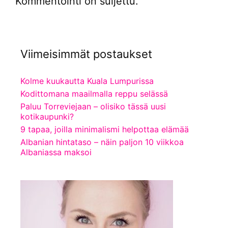
Kommentointi on suljettu.
Viimeisimmät postaukset
Kolme kuukautta Kuala Lumpurissa
Kodittomana maailmalla reppu selässä
Paluu Torreviejaan – olisiko tässä uusi
kotikaupunki?
9 tapaa, joilla minimalismi helpottaa elämää
Albanian hintataso – näin paljon 10 viikkoa
Albaniassa maksoi