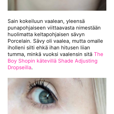
Sain kokeiluun vaalean, yleensä
punapohjaiseen viittaavasta nimestään
huolimatta keltapohjaisen sävyn
Porcelain. Sävy oli vaalea, mutta omalle
iholleni silti ehkä ihan hitusen liian
tumma, minkä vuoksi vaalensin sitä
The
Boy Shopin kätevillä Shade Adjusting
Dropseilla
.