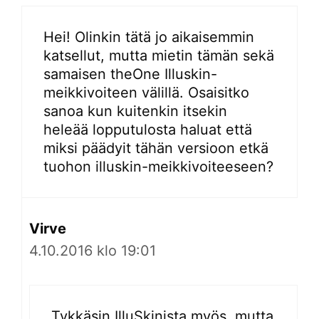
Hei! Olinkin tätä jo aikaisemmin
katsellut, mutta mietin tämän sekä
samaisen theOne Illuskin-
meikkivoiteen välillä. Osaisitko
sanoa kun kuitenkin itsekin
heleää lopputulosta haluat että
miksi päädyit tähän versioon etkä
tuohon illuskin-meikkivoiteeseen?
Virve
4.10.2016 klo 19:01
Tykkäsin IlluSkinista myös, mutta