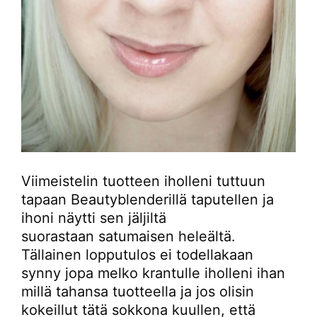
Viimeistelin tuotteen iholleni tuttuun
tapaan Beautyblenderillä taputellen ja
ihoni näytti sen jäljiltä
suorastaan satumaisen heleältä.
Tällainen lopputulos ei todellakaan
synny jopa melko krantulle iholleni ihan
millä tahansa tuotteella ja jos olisin
kokeillut tätä sokkona kuullen, että