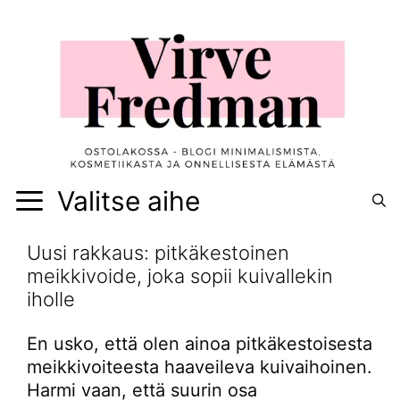
Siirry
sisältöön
Valitse aihe
Uusi rakkaus: pitkäkestoinen
meikkivoide, joka sopii kuivallekin
iholle
En usko, että olen ainoa pitkäkestoisesta
meikkivoiteesta haaveileva kuivaihoinen.
Harmi vaan, että suurin osa