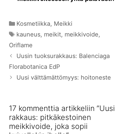
Kategoriat
Kosmetiikka
,
Meikki
Avainsanat
kauneus
,
meikit
,
meikkivoide
,
Oriflame
Uusin tuoksurakkaus: Balenciaga
Florabotanica EdP
Uusi välttämättömyys: hoitoneste
17 kommenttia artikkeliin ”Uusi
rakkaus: pitkäkestoinen
meikkivoide, joka sopii