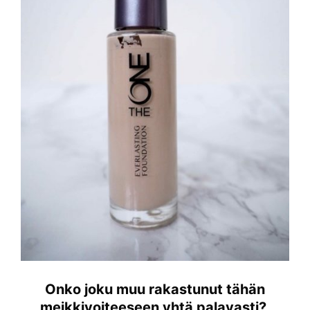
Onko joku muu rakastunut tähän
meikkivoiteeseen yhtä palavasti?