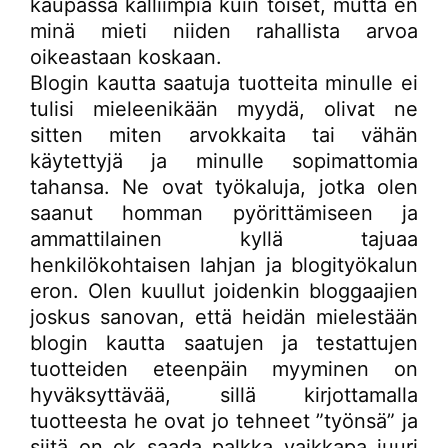
kaupassa kalliimpia kuin toiset, mutta en
minä mieti niiden rahallista arvoa
oikeastaan koskaan.
Blogin kautta saatuja tuotteita minulle ei
tulisi mieleenikään myydä, olivat ne
sitten miten arvokkaita tai vähän
käytettyjä ja minulle sopimattomia
tahansa. Ne ovat työkaluja, jotka olen
saanut homman pyörittämiseen ja
ammattilainen kyllä tajuaa
henkilökohtaisen lahjan ja blogityökalun
eron. Olen kuullut joidenkin bloggaajien
joskus sanovan, että heidän mielestään
blogin kautta saatujen ja testattujen
tuotteiden eteenpäin myyminen on
hyväksyttävää, sillä kirjottamalla
tuotteesta he ovat jo tehneet ”työnsä” ja
siitä on ok saada palkka vaikkapa juuri