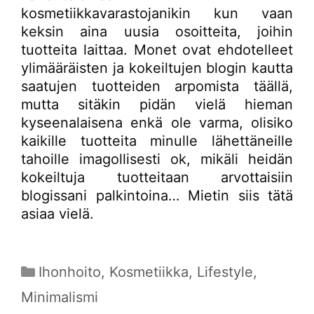
kosmetiikkavarastojanikin kun vaan
keksin aina uusia osoitteita, joihin
tuotteita laittaa. Monet ovat ehdotelleet
ylimääräisten ja kokeiltujen blogin kautta
saatujen tuotteiden arpomista täällä,
mutta sitäkin pidän vielä hieman
kyseenalaisena enkä ole varma, olisiko
kaikille tuotteita minulle lähettäneille
tahoille imagollisesti ok, mikäli heidän
kokeiltuja tuotteitaan arvottaisiin
blogissani palkintoina… Mietin siis tätä
asiaa vielä.
Kategoriat
Ihonhoito
,
Kosmetiikka
,
Lifestyle
,
Minimalismi