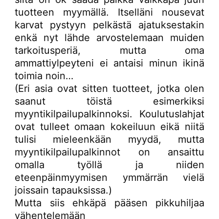
tuotteen myymällä. Itselläni nousevat
karvat pystyyn pelkästä ajatuksestakin
enkä nyt lähde arvostelemaan muiden
tarkoitusperiä, mutta oma
ammattiylpeyteni ei antaisi minun ikinä
toimia noin…
(Eri asia ovat sitten tuotteet, jotka olen
saanut töistä esimerkiksi
myyntikilpailupalkinnoksi. Koulutuslahjat
ovat tulleet omaan kokeiluun eikä niitä
tulisi mieleenkään myydä, mutta
myyntikilpailupalkinnot on ansaittu
omalla työllä ja niiden
eteenpäinmyymisen ymmärrän vielä
joissain tapauksissa.)
Mutta siis ehkäpä pääsen pikkuhiljaa
vähentelemään