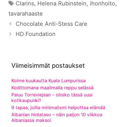
Avainsanat
Clarins
,
Helena Rubinstein
,
ihonhoito
,
tavarahaaste
Chocolate Anti-Stess Care
HD Foundation
Viimeisimmät postaukset
Kolme kuukautta Kuala Lumpurissa
Kodittomana maailmalla reppu selässä
Paluu Torreviejaan – olisiko tässä uusi
kotikaupunki?
9 tapaa, joilla minimalismi helpottaa elämää
Albanian hintataso – näin paljon 10 viikkoa
Albaniassa maksoi