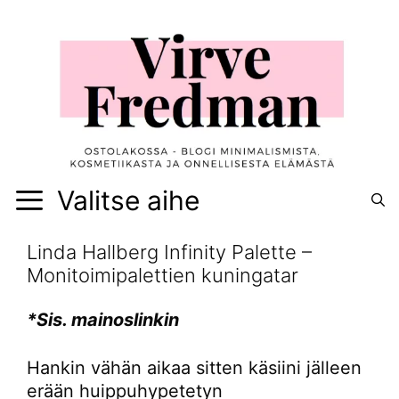
Siirry
sisältöön
Valitse aihe
Linda Hallberg Infinity Palette –
Monitoimipalettien kuningatar
*Sis. mainoslinkin
Hankin vähän aikaa sitten käsiini jälleen
erään huippuhypetetyn