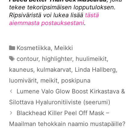
tekee tekoripsimäisen lopputuloksen.
Ripsiväristä voi lukea lisää
tästä
aiemmasta postauksestani
.
Kategoriat
Kosmetiikka
,
Meikki
Avainsanat
contour
,
highlighter
,
huulimeikit
,
kauneus
,
kulmakarvat
,
Linda Hallberg
,
luomivärit
,
meikit
,
poskipuna
Lumene Valo Glow Boost Kirkastava &
Silottava Hyaluronitiiviste (seerumi)
Blackhead Killer Peel Off Mask –
Maailman tehokkain naamio mustapäille?