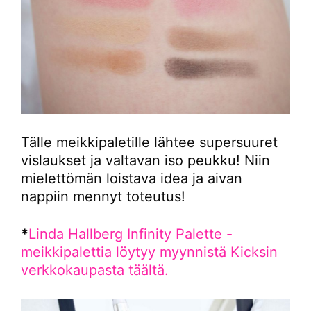
Tälle meikkipaletille lähtee supersuuret
vislaukset ja valtavan iso peukku! Niin
mielettömän loistava idea ja aivan
nappiin mennyt toteutus!
*
Linda Hallberg Infinity Palette -
meikkipalettia löytyy myynnistä Kicksin
verkkokaupasta täältä.