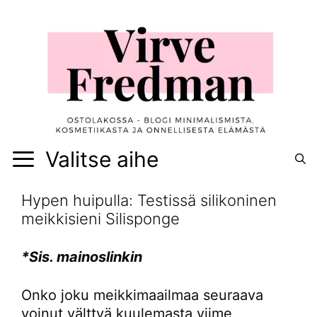
Siirry
sisältöön
Valitse aihe
Hypen huipulla: Testissä silikoninen
meikkisieni Silisponge
*Sis. mainoslinkin
Onko joku meikkimaailmaa seuraava
voinut välttyä kuulemasta viime