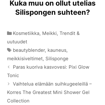
Kuka muu on ollut utelias
Silispongen suhteen?
Kategoriat
Kosmetiikka
,
Meikki
,
Trendit &
uutuudet
Avainsanat
beautyblender
,
kauneus
,
meikkisiveltimet
,
Silisponge
Paras kuoriva kasvovesi: Pixi Glow
Tonic
Vaihtelua elämään suihkugeeleillä –
Korres The Greatest Mini Shower Gel
Collection