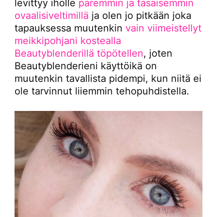
levittyy iholle
paremmin ja tasaisemmin
ovaalisiveltimillä
ja olen jo pitkään joka
tapauksessa muutenkin
vain viimeistellyt
meikkipohjani kostealla
Beautyblenderillä töpötellen
, joten
Beautyblenderieni käyttöikä on
muutenkin tavallista pidempi, kun niitä ei
ole tarvinnut liiemmin tehopuhdistella.