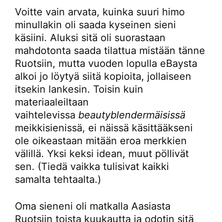
Voitte vain arvata, kuinka suuri himo
minullakin oli saada kyseinen sieni
käsiini. Aluksi sitä oli suorastaan
mahdotonta saada tilattua mistään tänne
Ruotsiin, mutta vuoden lopulla eBaysta
alkoi jo löytyä siitä kopioita, jollaiseen
itsekin lankesin. Toisin kuin
materiaaleiltaan
vaihtelevissa
beautyblendermäisissä
meikkisienissä, ei näissä käsittääkseni
ole oikeastaan mitään eroa merkkien
välillä. Yksi keksi idean, muut pöllivät
sen. (Tiedä vaikka tulisivat kaikki
samalta tehtaalta.)
Oma sieneni oli matkalla Aasiasta
Ruotsiin toista kuukautta ja odotin sitä