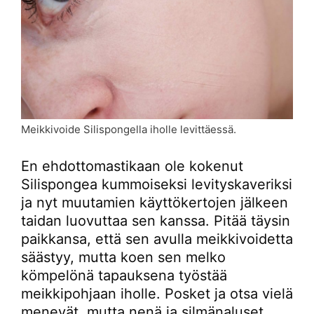
Meikkivoide Silispongella iholle levittäessä.
En ehdottomastikaan ole kokenut
Silispongea kummoiseksi levityskaveriksi
ja nyt muutamien käyttökertojen jälkeen
taidan luovuttaa sen kanssa. Pitää täysin
paikkansa, että sen avulla meikkivoidetta
säästyy, mutta koen sen melko
kömpelönä tapauksena työstää
meikkipohjaan iholle. Posket ja otsa vielä
menevät, mutta nenä ja silmänaluset