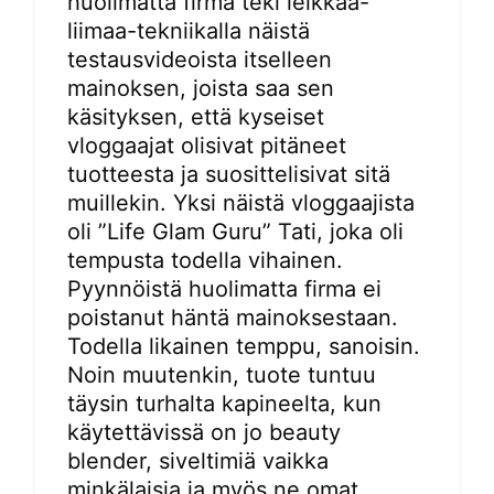
huolimatta firma teki leikkaa-
liimaa-tekniikalla näistä
testausvideoista itselleen
mainoksen, joista saa sen
käsityksen, että kyseiset
vloggaajat olisivat pitäneet
tuotteesta ja suosittelisivat sitä
muillekin. Yksi näistä vloggaajista
oli ”Life Glam Guru” Tati, joka oli
tempusta todella vihainen.
Pyynnöistä huolimatta firma ei
poistanut häntä mainoksestaan.
Todella likainen temppu, sanoisin.
Noin muutenkin, tuote tuntuu
täysin turhalta kapineelta, kun
käytettävissä on jo beauty
blender, siveltimiä vaikka
minkälaisia ja myös ne omat