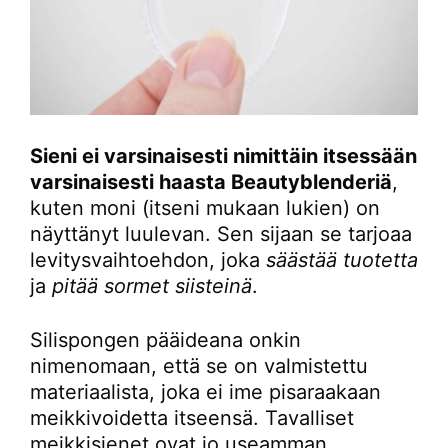
Sieni ei varsinaisesti nimittäin itsessään
varsinaisesti haasta Beautyblenderiä
,
kuten moni (itseni mukaan lukien) on
näyttänyt luulevan. Sen sijaan se tarjoaa
levitysvaihtoehdon, joka
säästää tuotetta
ja
pitää sormet siisteinä
.
Silispongen pääideana onkin
nimenomaan, että se on valmistettu
materiaalista, joka ei ime pisaraakaan
meikkivoidetta itseensä. Tavalliset
meikkisienet ovat jo useamman