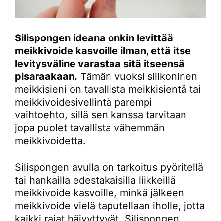
Silispongen ideana onkin levittää
meikkivoide kasvoille ilman, että itse
levitysväline varastaa sitä itseensä
pisaraakaan.
Tämän vuoksi silikoninen
meikkisieni on tavallista meikkisientä tai
meikkivoidesivellintä parempi
vaihtoehto, sillä sen kanssa tarvitaan
jopa puolet tavallista vähemmän
meikkivoidetta.
Silispongen avulla on tarkoitus pyöritellä
tai hankailla edestakaisilla liikkeillä
meikkivoide kasvoille, minkä jälkeen
meikkivoide vielä taputellaan iholle, jotta
kaikki rajat häivyttyvät. Silispongen