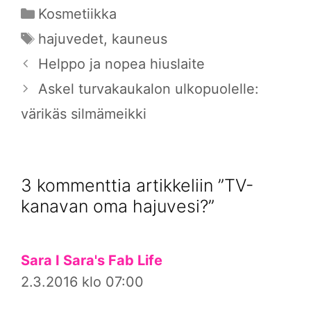
Kategoriat
Kosmetiikka
Avainsanat
hajuvedet
,
kauneus
Helppo ja nopea hiuslaite
Askel turvakaukalon ulkopuolelle:
värikäs silmämeikki
3 kommenttia artikkeliin ”TV-
kanavan oma hajuvesi?”
Sara I Sara's Fab Life
2.3.2016 klo 07:00