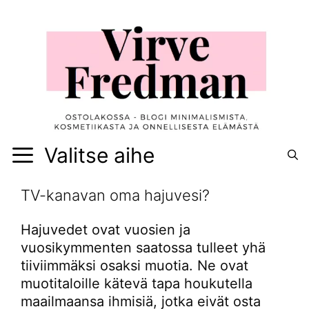
Siirry
sisältöön
Valitse aihe
TV-kanavan oma hajuvesi?
Hajuvedet ovat vuosien ja
vuosikymmenten saatossa tulleet yhä
tiiviimmäksi osaksi muotia. Ne ovat
muotitaloille kätevä tapa houkutella
maailmaansa ihmisiä, jotka eivät osta