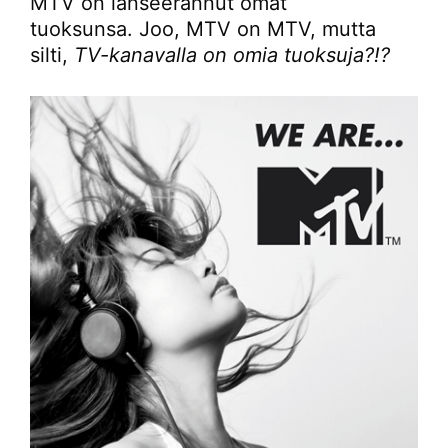
MTV on lanseerannut omat
tuoksunsa. Joo, MTV on MTV, mutta
silti,
TV-kanavalla on omia tuoksuja?!?