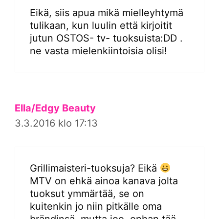
Eikä, siis apua mikä mielleyhtymä
tulikaan, kun luulin että kirjoitit
jutun OSTOS- tv- tuoksuista:DD .
ne vasta mielenkiintoisia olisi!
Ella/Edgy Beauty
3.3.2016 klo 17:13
Grillimaisteri-tuoksuja? Eikä
MTV on ehkä ainoa kanava jolta
tuoksut ymmärtää, se on
kuitenkin jo niin pitkälle oma
brändinsä, mutta joo, onhan tää