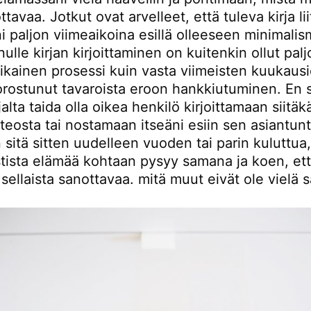
ttavaa. Jotkut ovat arvelleet, että tuleva kirja lii
i paljon viimeaikoina esillä olleeseen minimalism
ulle kirjan kirjoittaminen on kuitenkin ollut palj
ikainen prosessi kuin vasta viimeisten kuukaus
rostunut tavaroista eroon hankkiutuminen. En si
jalta taida olla oikea henkilö kirjoittamaan siitä
teosta tai nostamaan itseäni esiin sen asiantunt
 sitä sitten uudelleen vuoden tai parin kuluttua,
stista elämää kohtaan pysyy samana ja koen, ett
 sellaista sanottavaa. mitä muut eivät ole vielä 