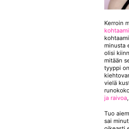
Kerroin 
kohtaami
kohtaami
minusta e
olisi kii
mitään se
tyyppi o
kiehtov
vielä kus
runokok
ja raivoa
Tuo aiem
sai minut
oikeasti 