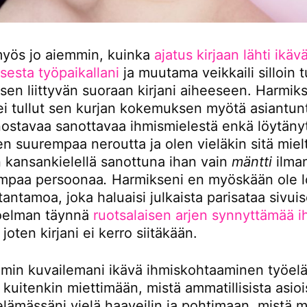
myös jo aiemmin, kuinka
ajatus kirjaan lähti ikäv
sesta työpaikallani
ja muutama veikkaili silloin 
sen liittyvän suoraan kirjani aiheeseen. Harmik
i tullut sen kurjan kokemuksen myötä asiantunti
nnostavaa sanottavaa ihmismielestä enkä löytänyt
n suurempaa neroutta ja olen vieläkin sitä mielt
n kansankielellä sanottuna ihan vain
mäntti
ilma
ampaa persoonaa
.
Harmikseni en myöskään ole l
tantamoa, joka haluaisi julkaista parisataa sivui
oelman täynnä
ruotsalaisen arjen synnyttämää i
, joten kirjani ei kerro siitäkään.
min kuvailemani ikävä ihmiskohtaaminen työel
 kuitenkin miettimään, mistä ammatillisista asioi
elämässäni vielä haaveilin ja pohtimaan, mistä m