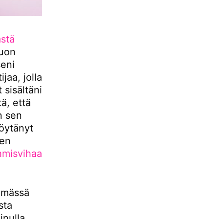
ästä
tuon
seni
jaa, jolla
 sisältäni
ä, että
n sen
öytänyt
sen
hmisvihaa
ämässä
sta
inulla