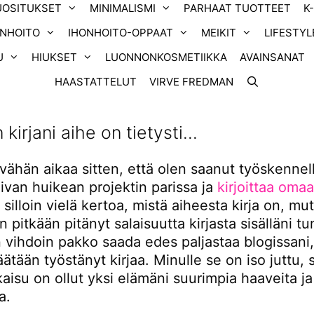
UOSITUKSET
MINIMALISMI
PARHAAT TUOTTEET
K
ONHOITO
IHONHOITO-OPPAAT
MEIKIT
LIFESTYL
U
HIUKSET
LUONNONKOSMETIIKKA
AVAINSANAT
HAASTATTELUT
VIRVE FREDMAN
 kirjani aihe on tietysti…
 vähän aikaa sitten, että olen saanut työskennel
ivan huikean projektin parissa ja
kirjoittaa omaa
silloin vielä kertoa, mistä aiheesta kirja on, mu
in pitkään pitänyt salaisuutta kirjasta sisälläni tu
 vihdoin pakko saada edes paljastaa blogissani,
äätään työstänyt kirjaa. Minulle se on iso juttu, 
lkaisu on ollut yksi elämäni suurimpia haaveita ja
a.