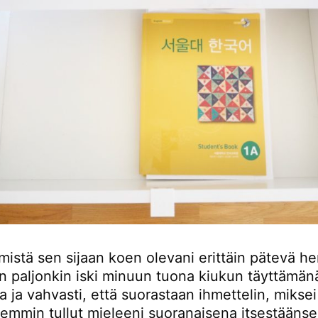
mistä sen sijaan koen olevani erittäin pätevä he
 paljonkin iski minuun tuona kiukun täyttämänä
a ja vahvasti, että suorastaan ihmettelin, miksei
aiemmin tullut mieleeni suoranaisena itsestääns