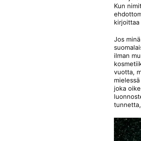
Kun nimit
ehdottom
kirjoitta
Jos minä 
suomalais
ilman m
kosmetiik
vuotta, m
mielessä j
joka oike
luonnoste
tunnetta