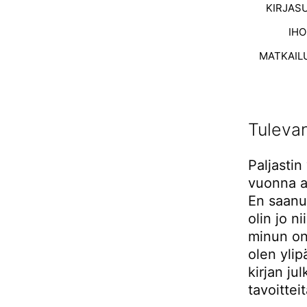
KIRJAS
IH
MATKAIL
Tulevan
Paljastin
vuonna a
En saanu 
olin jo ni
minun on
olen ylip
kirjan ju
tavoitteit