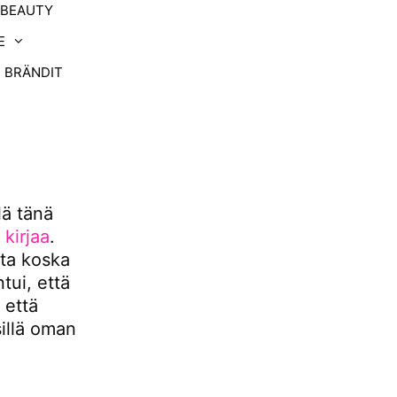
-BEAUTY
E
BRÄNDIT
lä tänä
 kirjaa
.
tta koska
ntui, että
 että
sillä oman