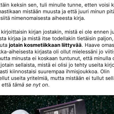
täin keksin sen, tuli minulle tunne, etten voisi ki
astikaan mistään muusta ja että juuri
minun
pitä
a siitä nimenomaisesta aiheesta kirja.
kirjoittaisin kirjan jostakin, mistä ei ole ennen j
ta kirjaa ja mistä itse todellakin tietäisin paljon,
uuta
jotain kosmetiikkaan liittyvää
. Haave omas
ka-aiheisesta kirjasta oli ollut mielessäni jo viit
utta minusta ei koskaan tuntunut, että minulla o
otain sellaista, mistä ei olisi jo tehty useita kirjo
asti kiinnostaisi suurempaa ihmisjoukkoa. Olin
llut useita yritelmiä, mutta mistään ei tullut sell
, että
tämä se nyt on
.