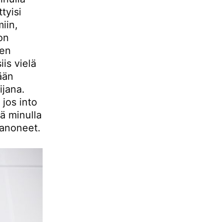
ttyisi
iin,
on
ien
is vielä
kään
ijana.
 jos into
ä minulla
sanoneet.