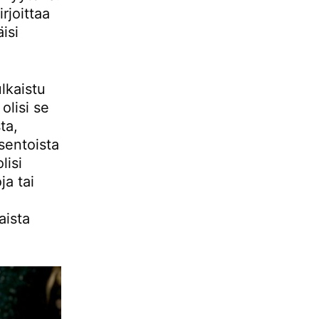
rjoittaa
isi
ulkaistu
 olisi se
ta,
isentoista
lisi
ja tai
aista