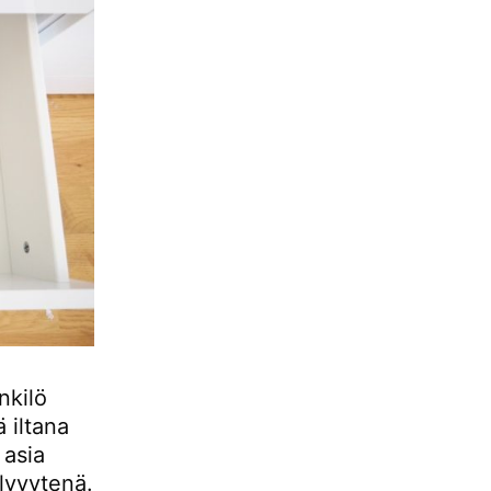
nkilö
 iltana
 asia
elvyytenä.