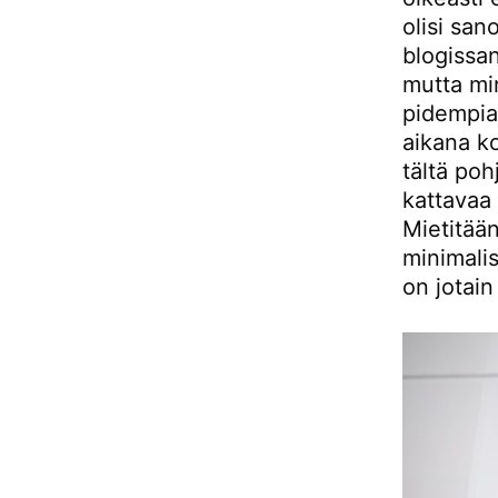
olisi sano
blogissan
mutta min
pidempia
aikana ko
tältä poh
kattavaa 
Mietitään
minimali
on jotain