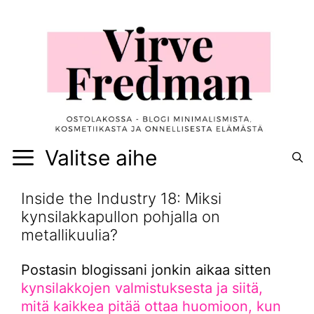
Siirry
sisältöön
Valitse aihe
Inside the Industry 18: Miksi
kynsilakkapullon pohjalla on
metallikuulia?
Postasin blogissani jonkin aikaa sitten
kynsilakkojen valmistuksesta ja siitä,
mitä kaikkea pitää ottaa huomioon, kun