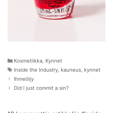
Kategoriat
Kosmetiikka
,
Kynnet
Avainsanat
Inside the Industry
,
kauneus
,
kynnet
Ihmeöljy
Did I just commit a sin?