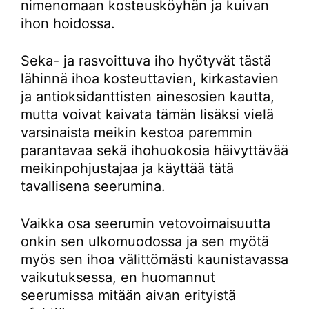
nimenomaan kosteusköyhän ja kuivan
ihon hoidossa.
Seka- ja rasvoittuva iho hyötyvät tästä
lähinnä ihoa kosteuttavien, kirkastavien
ja antioksidanttisten ainesosien kautta,
mutta voivat kaivata tämän lisäksi vielä
varsinaista meikin kestoa paremmin
parantavaa sekä ihohuokosia häivyttävää
meikinpohjustajaa ja käyttää tätä
tavallisena seerumina.
Vaikka osa seerumin vetovoimaisuutta
onkin sen ulkomuodossa ja sen myötä
myös sen ihoa välittömästi kaunistavassa
vaikutuksessa, en huomannut
seerumissa mitään aivan erityistä