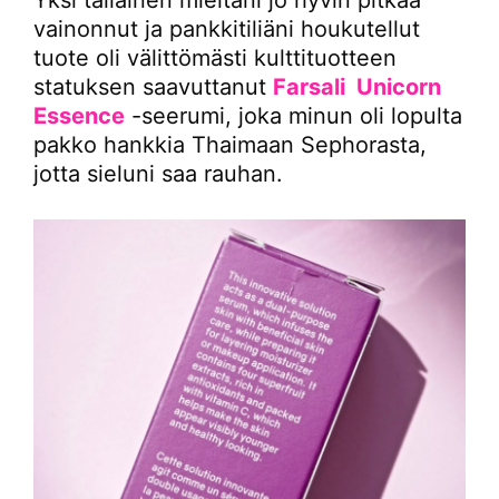
vainonnut ja pankkitiliäni houkutellut
tuote oli välittömästi kulttituotteen
statuksen saavuttanut
Farsali Unicorn
Essence
-seerumi, joka minun oli lopulta
pakko hankkia Thaimaan Sephorasta,
jotta sieluni saa rauhan.