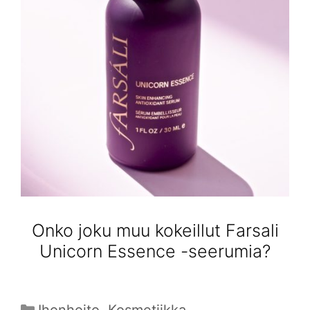
Onko joku muu kokeillut Farsali
Unicorn Essence -seerumia?
Kategoriat
Ihonhoito
,
Kosmetiikka