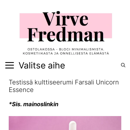
Siirry
sisältöön
Valitse aihe
Testissä kulttiseerumi Farsali Unicorn
Essence
*Sis. mainoslinkin