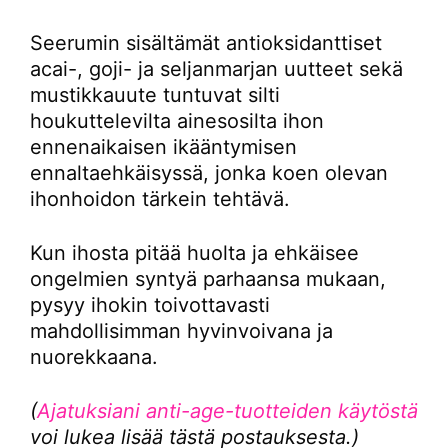
Seerumin sisältämät antioksidanttiset
acai-, goji- ja seljanmarjan uutteet sekä
mustikkauute tuntuvat silti
houkuttelevilta ainesosilta ihon
ennenaikaisen ikääntymisen
ennaltaehkäisyssä, jonka koen olevan
ihonhoidon tärkein tehtävä.
Kun ihosta pitää huolta ja ehkäisee
ongelmien syntyä parhaansa mukaan,
pysyy ihokin toivottavasti
mahdollisimman hyvinvoivana ja
nuorekkaana.
(
Ajatuksiani anti-age-tuotteiden käytöstä
voi lukea lisää tästä postauksesta.)