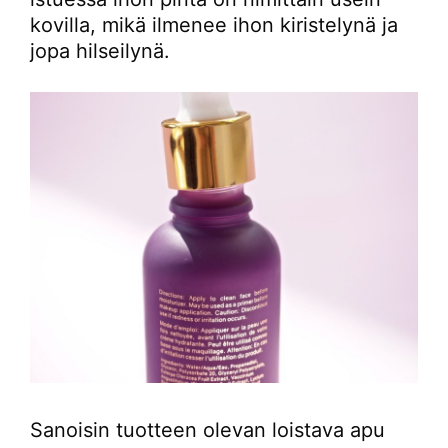
kovilla, mikä ilmenee ihon kiristelynä ja
jopa hilseilynä.
Sanoisin tuotteen olevan loistava apu