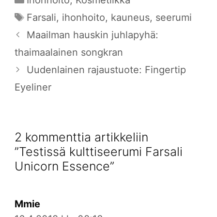
Avainsanat
Farsali
,
ihonhoito
,
kauneus
,
seerumi
Maailman hauskin juhlapyhä:
thaimaalainen songkran
Uudenlainen rajaustuote: Fingertip
Eyeliner
2 kommenttia artikkeliin
”Testissä kulttiseerumi Farsali
Unicorn Essence”
Mmie