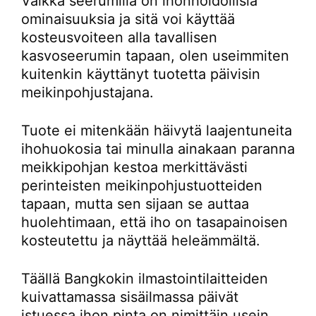
Vaikka seerumilla on ihonhoidollisia
ominaisuuksia ja sitä voi käyttää
kosteusvoiteen alla tavallisen
kasvoseerumin tapaan, olen useimmiten
kuitenkin käyttänyt tuotetta päivisin
meikinpohjustajana.
Tuote ei mitenkään häivytä laajentuneita
ihohuokosia tai minulla ainakaan paranna
meikkipohjan kestoa merkittävästi
perinteisten meikinpohjustuotteiden
tapaan, mutta sen sijaan se auttaa
huolehtimaan, että iho on tasapainoisen
kosteutettu ja näyttää heleämmältä.
Täällä Bangkokin ilmastointilaitteiden
kuivattamassa sisäilmassa päivät
istuessa ihon pinta on nimittäin usein