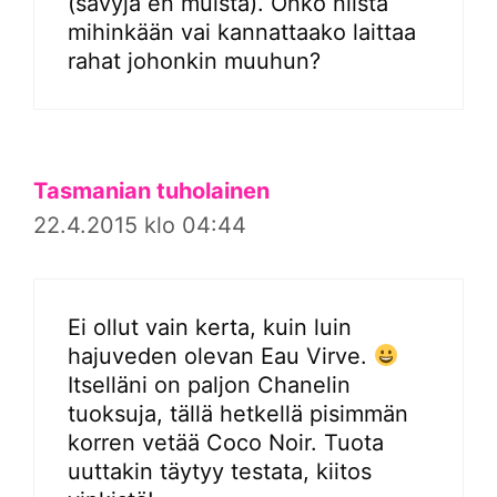
(sävyjä en muista). Onko niistä
mihinkään vai kannattaako laittaa
rahat johonkin muuhun?
Tasmanian tuholainen
22.4.2015 klo 04:44
Ei ollut vain kerta, kuin luin
hajuveden olevan Eau Virve.
Itselläni on paljon Chanelin
tuoksuja, tällä hetkellä pisimmän
korren vetää Coco Noir. Tuota
uuttakin täytyy testata, kiitos