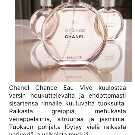
Chanel Chance Eau Vive kuulostaa
varsin houkuttelevalta ja ehdottomasti
sisartensa rinnalle kuuluvalta tuoksulta.
Raikasta greippiä, mehukasta
veriappelsiinia, sitruunaa ja jasmiinia.
Tuoksun pohjalta löytyy vielä raikasta
vetiveriä ja valkoista myskiä.