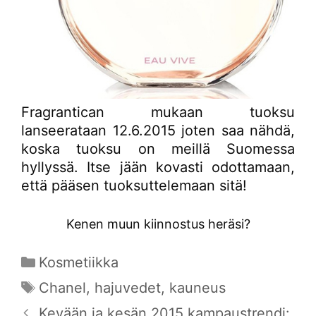
Fragrantican mukaan tuoksu
lanseerataan 12.6.2015 joten saa nähdä,
koska tuoksu on meillä Suomessa
hyllyssä. Itse jään kovasti odottamaan,
että pääsen tuoksuttelemaan sitä!
Kenen muun kiinnostus heräsi?
Kategoriat
Kosmetiikka
Avainsanat
Chanel
,
hajuvedet
,
kauneus
Kevään ja kesän 2015 kampaustrendi: