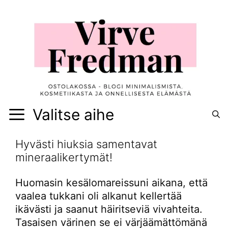
Siirry
sisältöön
Valitse aihe
Hyvästi hiuksia samentavat
mineraalikertymät!
Huomasin kesälomareissuni aikana, että
vaalea tukkani oli alkanut kellertää
ikävästi ja saanut häiritseviä vivahteita.
Tasaisen värinen se ei värjäämättömänä