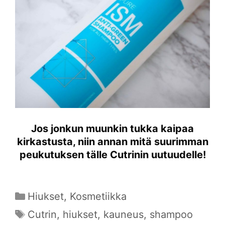
Jos jonkun muunkin tukka kaipaa
kirkastusta, niin annan mitä suurimman
peukutuksen tälle Cutrinin uutuudelle!
Kategoriat
Hiukset
,
Kosmetiikka
Avainsanat
Cutrin
,
hiukset
,
kauneus
,
shampoo