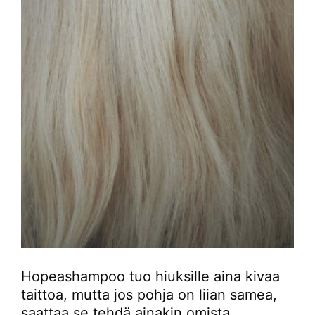
Hopeashampoo tuo hiuksille aina kivaa
taittoa, mutta jos pohja on liian samea,
saattaa se tehdä ainakin omista