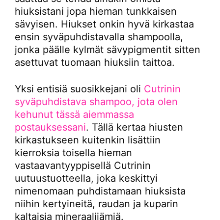
hiuksistani jopa hieman tunkkaisen
sävyisen. Hiukset onkin hyvä kirkastaa
ensin syväpuhdistavalla shampoolla,
jonka päälle kylmät sävypigmentit sitten
asettuvat tuomaan hiuksiin taittoa.
Yksi entisiä suosikkejani oli
Cutrinin
syväpuhdistava shampoo, jota olen
kehunut tässä aiemmassa
postauksessani
. Tällä kertaa hiusten
kirkastukseen kuitenkin lisättiin
kierroksia toisella hieman
vastaavantyyppisellä Cutrinin
uutuustuotteella, joka keskittyi
nimenomaan puhdistamaan hiuksista
niihin kertyineitä, raudan ja kuparin
kaltaisia mineraalijämiä.