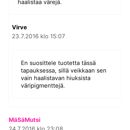
haalistaa värejä.
Virve
23.7.2016 klo 15:07
En suosittele tuotetta tässä
tapauksessa, sillä veikkaan sen
vain haalistavan hiuksista
väripigmenttejä.
MäSäMutsi
24.7.2016 klo 23:08