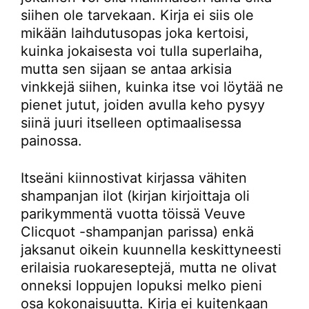
siihen ole tarvekaan. Kirja ei siis ole
mikään laihdutusopas joka kertoisi,
kuinka jokaisesta voi tulla superlaiha,
mutta sen sijaan se antaa arkisia
vinkkejä siihen, kuinka itse voi löytää ne
pienet jutut, joiden avulla keho pysyy
siinä juuri itselleen optimaalisessa
painossa.
Itseäni kiinnostivat kirjassa vähiten
shampanjan ilot (kirjan kirjoittaja oli
parikymmentä vuotta töissä Veuve
Clicquot -shampanjan parissa) enkä
jaksanut oikein kuunnella keskittyneesti
erilaisia ruokareseptejä, mutta ne olivat
onneksi loppujen lopuksi melko pieni
osa kokonaisuutta. Kirja ei kuitenkaan