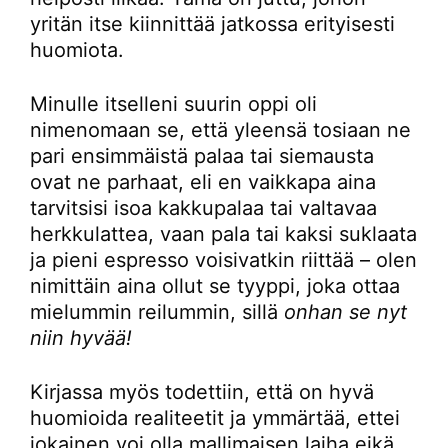
yritän itse kiinnittää jatkossa erityisesti
huomiota.
Minulle itselleni suurin oppi oli
nimenomaan se, että yleensä tosiaan ne
pari ensimmäistä palaa tai siemausta
ovat ne parhaat, eli en vaikkapa aina
tarvitsisi isoa kakkupalaa tai valtavaa
herkkulattea, vaan pala tai kaksi suklaata
ja pieni espresso voisivatkin riittää – olen
nimittäin aina ollut se tyyppi, joka ottaa
mielummin reilummin, sillä
onhan se nyt
niin hyvää!
Kirjassa myös todettiin, että on hyvä
huomioida realiteetit ja ymmärtää, ettei
jokainen voi olla mallimaisen laiha eikä