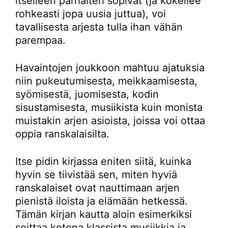
itselleen parhaiten sopivat (ja kokeilee
rohkeasti jopa uusia juttua), voi
tavallisesta arjesta tulla ihan vähän
parempaa.
Havaintojen joukkoon mahtuu ajatuksia
niin pukeutumisesta, meikkaamisesta,
syömisestä, juomisesta, kodin
sisustamisesta, musiikista kuin monista
muistakin arjen asioista, joissa voi ottaa
oppia ranskalaisilta.
Itse pidin kirjassa eniten siitä, kuinka
hyvin se tiivistää sen, miten hyviä
ranskalaiset ovat nauttimaan arjen
pienistä iloista ja elämään hetkessä.
Tämän kirjan kautta aloin esimerkiksi
soittaa kotona klassista musiikkia ja