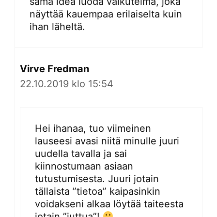
sama idea luoda vaikutelma, joka
näyttää kauempaa erilaiselta kuin
ihan läheltä.
Virve Fredman
22.10.2019 klo 15:54
Hei ihanaa, tuo viimeinen
lauseesi avasi niitä minulle juuri
uudella tavalla ja sai
kiinnostumaan asiaan
tutustumisesta. Juuri jotain
tällaista ”tietoa” kaipasinkin
voidakseni alkaa löytää taiteesta
jotain ”juttua”!