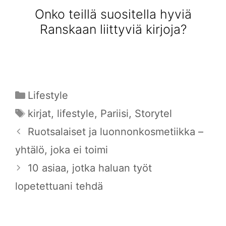
Onko teillä suositella hyviä
Ranskaan liittyviä kirjoja?
Kategoriat
Lifestyle
Avainsanat
kirjat
,
lifestyle
,
Pariisi
,
Storytel
Ruotsalaiset ja luonnonkosmetiikka –
yhtälö, joka ei toimi
10 asiaa, jotka haluan työt
lopetettuani tehdä