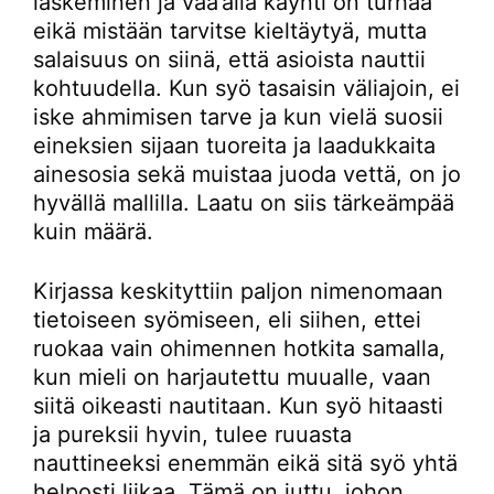
laskeminen ja vaa’alla käynti on turhaa
eikä mistään tarvitse kieltäytyä, mutta
salaisuus on siinä, että asioista nauttii
kohtuudella. Kun syö tasaisin väliajoin, ei
iske ahmimisen tarve ja kun vielä suosii
eineksien sijaan tuoreita ja laadukkaita
ainesosia sekä muistaa juoda vettä, on jo
hyvällä mallilla. Laatu on siis tärkeämpää
kuin määrä.
Kirjassa keskityttiin paljon nimenomaan
tietoiseen syömiseen, eli siihen, ettei
ruokaa vain ohimennen hotkita samalla,
kun mieli on harjautettu muualle, vaan
siitä oikeasti nautitaan. Kun syö hitaasti
ja pureksii hyvin, tulee ruuasta
nauttineeksi enemmän eikä sitä syö yhtä
helposti liikaa. Tämä on juttu, johon