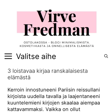
Siirry
sisältöön
Valitse aihe
3 loistavaa kirjaa ranskalaisesta
elämästä
Kerroin innostuneeni Pariisin reissullani
kirjoista uudella tavalla ja laajentaneeni
kuuntelemieni kirjojen skaalaa aiempaa
kattavammaksi. Vaikka on ollut