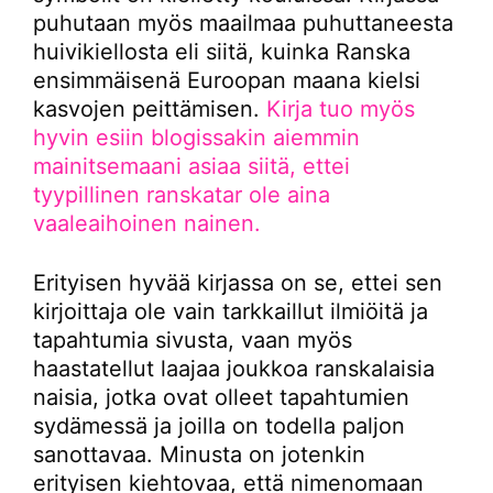
puhutaan myös maailmaa puhuttaneesta
huivikiellosta eli siitä, kuinka Ranska
ensimmäisenä Euroopan maana kielsi
kasvojen peittämisen.
Kirja tuo myös
hyvin esiin blogissakin aiemmin
mainitsemaani asiaa siitä, ettei
tyypillinen ranskatar ole aina
vaaleaihoinen nainen.
Erityisen hyvää kirjassa on se, ettei sen
kirjoittaja ole vain tarkkaillut ilmiöitä ja
tapahtumia sivusta, vaan myös
haastatellut laajaa joukkoa ranskalaisia
naisia, jotka ovat olleet tapahtumien
sydämessä ja joilla on todella paljon
sanottavaa. Minusta on jotenkin
erityisen kiehtovaa, että nimenomaan