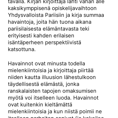
tavalla. Kirjan kirjoittaja lähti vähän alle
kaksikymppisenä opiskelijavaihtoon
Yhdysvalloista Pariisiin ja kirja summaa
havaintoja, joita hän tuona aikana
pariisilaisesta elämäntavasta teki
erityisesti kahden erilaisen
isäntäperheen perspektiivistä
katsottuna.
Havainnot ovat minusta todella
mielenkiintoisia ja kirjoittaja piirtää
niiden kautta illuusion lähestulkoon
täydellisestä elämästä, jonka
ranskalaisten tapojen omaksumisen
myötä voi itselleen luoda. Havainnot
ovat kuitenkin kieltämättä
mielenkiintoisia ja kun niistä poimii ne