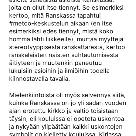
joita en ollut itse tiennyt. Se esimerkiksi
kertoo, mitä Ranskassa tapahtui
#metoo-keskustelun aikaan (en itse
esimerkiksi edes tiennyt, mistä koko
homma lähti liikkeelle), murtaa myyttejä
stereotyyppisestä ranskattaresta, kertoo
ranskalaisten naisten suhtautumisesta
äitiyteen ja muutenkin paneutuu
lukuisiin asioihin ja ilmiöihin todella
kiinnostavalla tavalla.
Mielenkiintoista oli myös selvennys siitä,
kuinka Ranskassa on jo yli sadan vuoden
ajan erotettu kirkko ja valtio toisistaan
täysin, eli kouluissa ei opeteta uskontoa
ja nykyään ylipäätään kaikki uskontojen
symbolit on kielletty kouluissa. Kirjassa