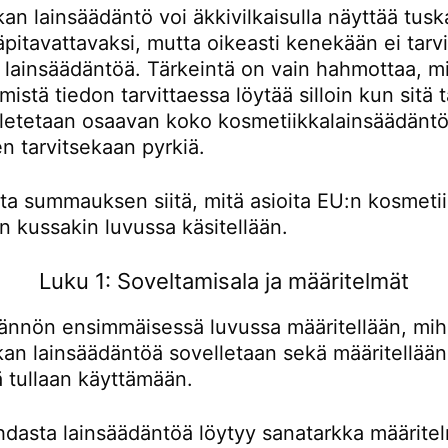
an lainsäädäntö voi äkkivilkaisulla näyttää tusk
läpitavattavaksi, mutta oikeasti kenekään ei tarv
 lainsäädäntöä. Tärkeintä on vain hahmottaa, mi
 mistä tiedon tarvittaessa löytää silloin kun sitä 
letetaan osaavan koko kosmetiikkalainsäädäntö
en tarvitsekaan pyrkiä.
lta summauksen siitä, mitä asioita EU:n kosmeti
n kussakin luvussa käsitellään.
Luku 1: Soveltamisala ja määritelmät
ännön ensimmäisessä luvussa määritellään, mih
an lainsäädäntöä sovelletaan sekä määritellään 
nä tullaan käyttämään.
dasta lainsäädäntöä löytyy sanatarkka määritelm