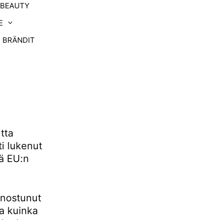
-BEAUTY
E
BRÄNDIT
tta
ti lukenut
tä EU:n
nnostunut
ja kuinka