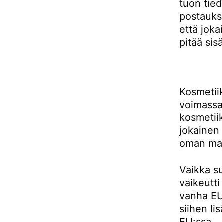
tuon tie
postauks
että joka
pitää sis
Kosmetii
voimassa
kosmetiik
jokainen
oman maa
Vaikka su
vaikeutti
vanha EU:
siihen li
EU:ssa.