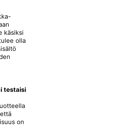
kka-
maan
 käsiksi
ulee olla
isältö
iden
 testaisi
uotteella
että
lisuus on