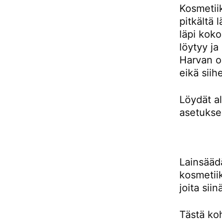
Kosmetiik
pitkältä 
läpi koko
löytyy ja
Harvan o
eikä siih
Löydät a
asetukse
Lainsääd
kosmetiik
joita sii
Tästä koh