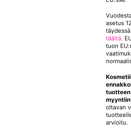
Vuodesta
asetus 12
täydessä
täältä
. E
tuon EU:
vaatimuk
normaali
Kosmetii
ennakkoh
tuotteen
myyntiin
oltavan v
tuotteell
arvioitu.