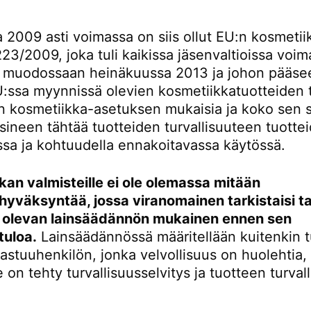
 2009 asti voimassa on siis ollut EU:n kosmetii
23/2009, joka tuli kaikissa jäsenvaltioissa voi
 muodossaan heinäkuussa 2013 ja johon pääsee
U:ssa myynnissä olevien kosmetiikkatuotteiden t
n kosmetiikka-asetuksen mukaisia ja koko sen s
sineen tähtää tuotteiden turvallisuuteen tuotte
ssa ja kohtuudella ennakoitavassa käytössä.
kan valmisteille ei ole olemassa mitään
yväksyntää, jossa viranomainen tarkistaisi tai
 olevan lainsäädännön mukainen ennen sen
tuloa.
Lainsäädännössä määritellään kuitenkin t
astuuhenkilön, jonka velvollisuus on huolehtia, 
e on tehty turvallisuusselvitys ja tuotteen turval