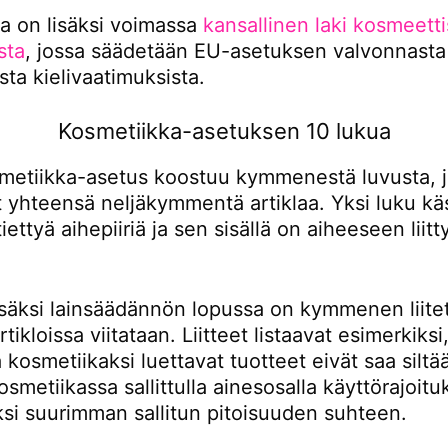
 on lisäksi voimassa
kansallinen laki kosmeetti
sta
, jossa säädetään EU-asetuksen valvonnasta
ista kielivaatimuksista.
Kosmetiikka-asetuksen 10 lukua
metiikka-asetus koostuu kymmenestä luvusta, j
t yhteensä neljäkymmentä artiklaa. Yksi luku kä
tiettyä aihepiiriä ja sen sisällä on aiheeseen liitt
.
säksi lainsäädännön lopussa on kymmenen liitett
rtikloissa viitataan. Liitteet listaavat esimerkiksi
 kosmetiikaksi luettavat tuotteet eivät saa siltä
kosmetiikassa sallittulla ainesosalla käyttörajoitu
ksi suurimman sallitun pitoisuuden suhteen.