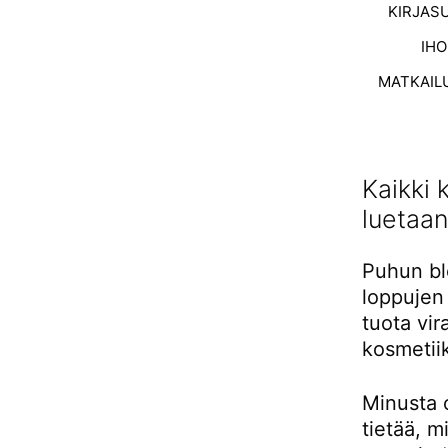
KIRJAS
IH
MATKAIL
Kaikki 
luetaan
Puhun bl
loppujen 
tuota vir
kosmetii
Minusta o
tietää, m