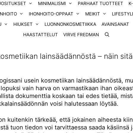
UOSITUKSET
MINIMALISMI
PARHAAT TUOTTEET
K
ONHOITO
IHONHOITO-OPPAAT
MEIKIT
LIFESTYL
U
HIUKSET
LUONNONKOSMETIIKKA
AVAINSANAT
HAASTATTELUT
VIRVE FREDMAN
kosmetiikan lainsäädännöstä – näin sitä
ogissani usein kosmetiikan lainsäädännöstä, mu
lopuksi vain harva on varmastikaan ihan oikeas
allista dokumenttia koskaan tai edes tietää, mis
kkalainsäädönnän voisi halutessaan löytää.
n kuitenkin tärkeää, että jokainen aiheesta kii
istä tuon tiedon voi tarvittaessa saada käsiinsä 