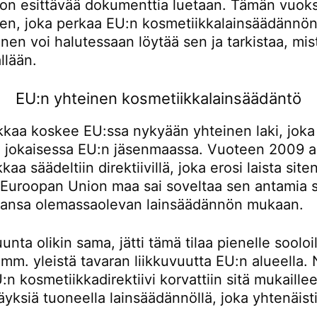
don esittävää dokumenttia luetaan. Tämän vuoks
en, joka perkaa EU:n kosmetiikkalainsäädännön l
inen voi halutessaan löytää sen ja tarkistaa, mis
ällään.
EU:n yhteinen kosmetiikkalainsäädäntö
kkaa koskee EU:ssa nykyään yhteinen laki, joka
 jokaisessa EU:n jäsenmaassa. Vuoteen 2009 a
kaa säädeltiin direktiivillä, joka erosi laista siten
 Euroopan Union maa sai soveltaa sen antamia 
nsa olemassaolevan lainsäädännön mukaan.
unta olikin sama, jätti tämä tilaa pienelle sooloil
 mm. yleistä tavaran liikkuvuutta EU:n alueella. 
n kosmetiikkadirektiivi korvattiin sitä mukailleel
säyksiä tuoneella lainsäädännöllä, joka yhtenäisti