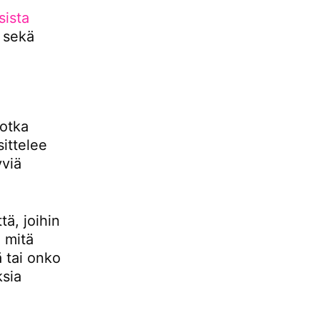
sista
 sekä
otka
sittelee
yviä
ä, joihin
, mitä
ä tai onko
ksia