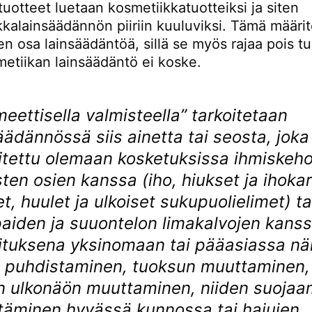
 tuotteet luetaan kosmetiikkatuotteiksi ja siten
kkalainsäädännön piiriin kuuluviksi. Tämä määri
n osa lainsäädäntöä, sillä se myös rajaa pois tu
metiikan lainsäädäntö ei koske.
eettisella valmisteella” tarkoitetaan
äädännössä siis ainetta tai seosta, joka
i­tettu olemaan kosketuksissa ihmiskeh
sten osien kanssa (iho, hiukset ja ihokar
t, huulet ja ulkoiset sukupuolielimet) ta
iden ja suuontelon limakalvojen kanss
ituksena yksinomaan tai pääasiassa nä
n puhdistaminen, tuoksun muuttaminen,
n ulkonäön muuttaminen, niiden suojaa
itäminen hyvässä kunnossa tai hajujen