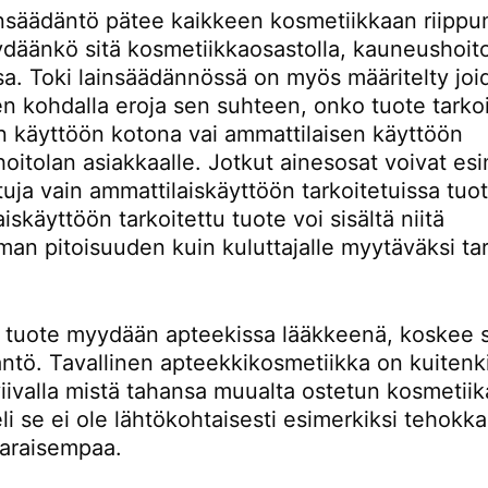
nsäädäntö pätee kaikkeen kosmetiikkaan riippu
ydäänkö sitä kosmetiikkaosastolla, kauneushoito
sa. Toki lainsäädännössä on myös määritelty joi
n kohdalla eroja sen suhteen, onko tuote tarkoi
an käyttöön kotona vai ammattilaisen käyttöön
itolan asiakkaalle. Jotkut ainesosat voivat esi
ittuja vain ammattilaiskäyttöön tarkoitetuissa tuot
iskäyttöön tarkoitettu tuote voi sisältä niitä
an pitoisuuden kuin kuluttajalle myytäväksi tar
s tuote myydään apteekissa lääkkeenä, koskee si
äntö. Tavallinen apteekkikosmetiikka on kuitenk
iivalla mistä tahansa muualta ostetun kosmetii
li se ei ole lähtökohtaisesti esimerkiksi tehok
varaisempaa.