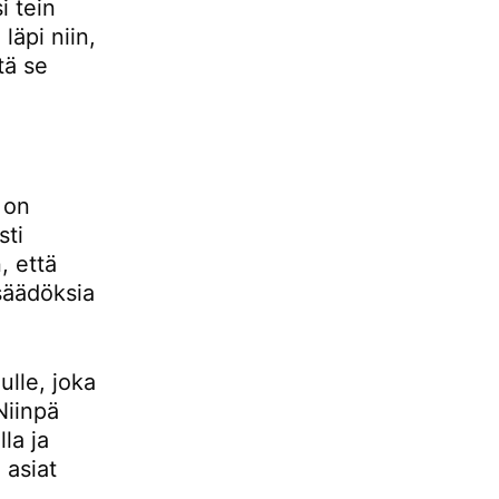
i tein
äpi niin,
tä se
 on
sti
, että
säädöksia
ulle, joka
Niinpä
la ja
 asiat