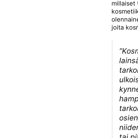
millaiset
kosmetii
olennaine
joita kos
”Kosm
lains
tarko
ulkoi
kynne
hampa
tarko
osie
niide
tai p