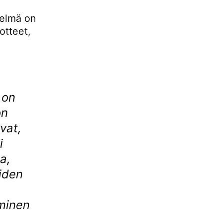
telmä on
otteet,
 on
on
vat,
i
a,
iden
minen