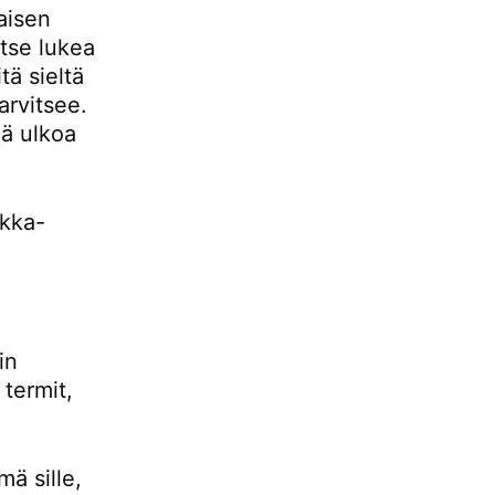
aisen
itse lukea
tä sieltä
tarvitsee.
ä ulkoa
ikka-
in
termit,
ä sille,