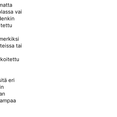
matta
lassa vai
denkin
tettu
merkiksi
teissa tai
koitettu
tä eri
in
kan
kaampaa