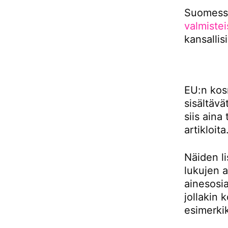
Suomessa
valmistei
kansallis
EU:n kos
sisältävä
siis aina 
artikloita
Näiden li
lukujen a
ainesosia
jollakin 
esimerki