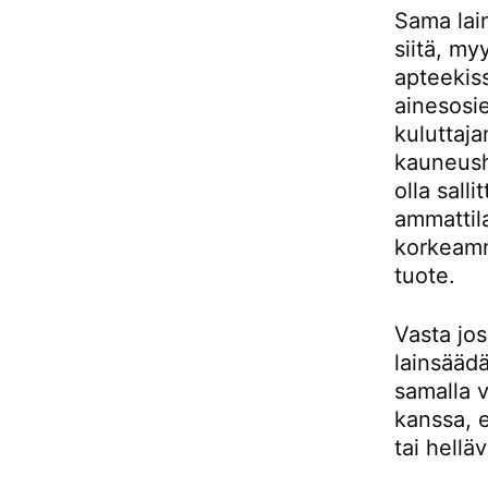
Sama lai
siitä, my
apteekis
ainesosie
kuluttaj
kauneusho
olla sall
ammattila
korkeamm
tuote.
Vasta jo
lainsääd
samalla v
kanssa, e
tai hellä