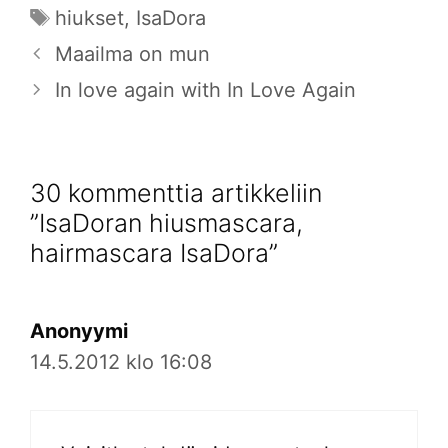
Avainsanat
hiukset
,
IsaDora
Maailma on mun
In love again with In Love Again
30 kommenttia artikkeliin
”IsaDoran hiusmascara,
hairmascara IsaDora”
Anonyymi
14.5.2012 klo 16:08