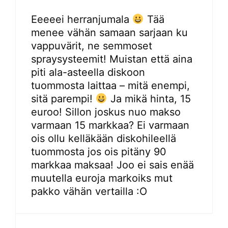
Eeeeei herranjumala
Tää
menee vähän samaan sarjaan ku
vappuvärit, ne semmoset
spraysysteemit! Muistan että aina
piti ala-asteella diskoon
tuommosta laittaa – mitä enempi,
sitä parempi!
Ja mikä hinta, 15
euroo! Sillon joskus nuo makso
varmaan 15 markkaa? Ei varmaan
ois ollu kelläkään diskohileellä
tuommosta jos ois pitäny 90
markkaa maksaa! Joo ei sais enää
muutella euroja markoiks mut
pakko vähän vertailla :O