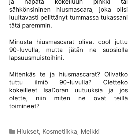
ja napata kokeiluun pinkki tai
sähkönsininen hiusmascara, joka olisi
luultavasti pelittänyt tummassa tukassani
tätä paremmin.
Minusta hiusmascarat olivat cool juttu
90-luvulla, mutta jätän ne suosiolla
lapsuusmuistoihini.
Mitenkäs te ja hiusmascarat? Olivatko
tuttu ilmiö 90-luvulla? Oletteko
kokeilleet IsaDoran uutuuksia ja jos
olette, niin miten ne ovat teillä
toimineet?
Kategoriat
Hiukset
,
Kosmetiikka
,
Meikki