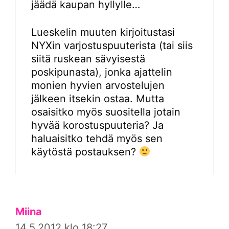
jäädä kaupan hyllylle…
Lueskelin muuten kirjoitustasi
NYXin varjostuspuuterista (tai siis
siitä ruskean sävyisestä
poskipunasta), jonka ajattelin
monien hyvien arvostelujen
jälkeen itsekin ostaa. Mutta
osaisitko myös suositella jotain
hyvää korostuspuuteria? Ja
haluaisitko tehdä myös sen
käytöstä postauksen?
Miina
14.5.2012 klo 18:27