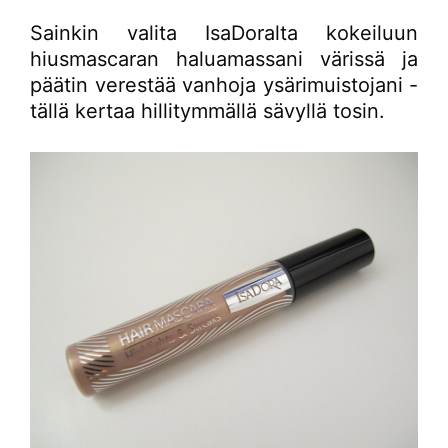
Sainkin valita IsaDoralta kokeiluun
hiusmascaran haluamassani värissä ja
päätin verestää vanhoja ysärimuistojani -
tällä kertaa hillitymmällä sävyllä tosin.