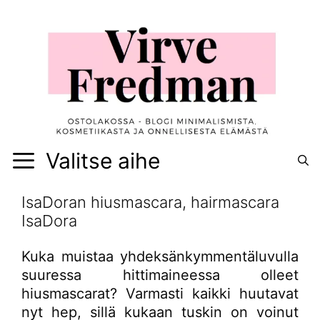
Siirry
sisältöön
Valitse aihe
IsaDoran hiusmascara, hairmascara
IsaDora
Kuka muistaa yhdeksänkymmentäluvulla
suuressa hittimaineessa olleet
hiusmascarat? Varmasti kaikki huutavat
nyt hep, sillä kukaan tuskin on voinut