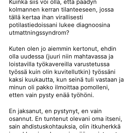
Kuinka siis voi olla, että päädyn
kolmannen kerran tilanteeseen, jossa
tällä kertaa ihan virallisesti
potilastiedoissani lukee diagnoosina
utmattningssyndrom?
Kuten olen jo aiemmin kertonut, ehdin
olla uudessa (juuri niin mahtavassa ja
loistavilla työkavereilla varustetussa
työssä kuin olin kuvitellutkin) työssäni
kaksi kuukautta, kun seinä tuli vastaan ja
minun oli pakko ilmoittaa pomolleni,
etten vain pysty enää työhöni.
En jaksanut, en pystynyt, en vain
osannut. En tuntenut olevani oma itseni,
sain ahdistuskohtauksia, olin itkuherkkä