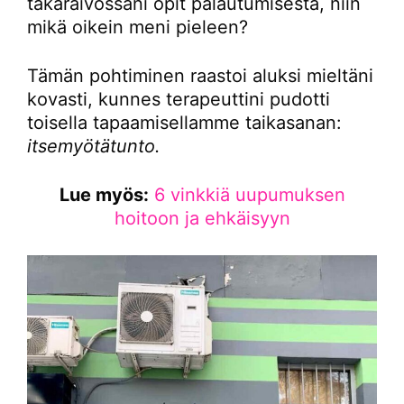
takaraivossani opit palautumisesta, niin
mikä oikein meni pieleen?
Tämän pohtiminen raastoi aluksi mieltäni
kovasti, kunnes terapeuttini pudotti
toisella tapaamisellamme taikasanan:
itsemyötätunto.
Lue myös:
6 vinkkiä uupumuksen
hoitoon ja ehkäisyyn