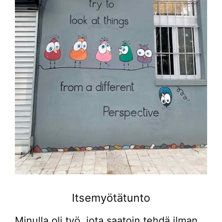
Itsemyötätunto
Minulla oli työ, jota saatoin tehdä ilman,