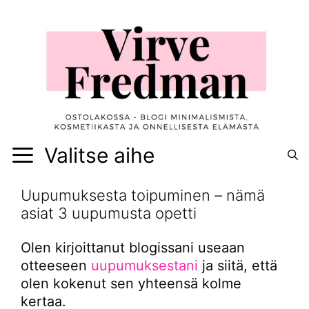
Siirry
sisältöön
Valitse aihe
Uupumuksesta toipuminen – nämä
asiat 3 uupumusta opetti
Olen kirjoittanut blogissani useaan
otteeseen
uupumuksestani
ja siitä, että
olen kokenut sen yhteensä kolme
kertaa.