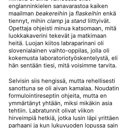
englanninkielen sanavarastoa kaiken
maailman
beakereihin
ja
flaskeihin
enkä
tiennyt, mihin
clamp
ja
stand
liittyivät.
Opettaja ohjeisti minua katsomaan, mitä
luokkakaverini tekevät ja matkimaan
heitä. Luojan kiitos labraparinani oli
slovenialainen vaihto-oppilas, jolla oli
kokemusta laboratoriotyöskentelystä, eli
hän sentään tiesi, mitä voisimme tarvita.
Selvisin siis hengissä, mutta rehellisesti
sanottuna se oli aivan kamalaa. Noudatin
formulointireseptin ohjeita, mutta en
ymmärtänyt yhtään, miksi mikäkin asia
tehtiin. Labratunnit olivat viikon
hirveimpiä hetkiä, jotka lusin läpi yrittäen
parhaani ja kun lukuvuoden lopussa sain