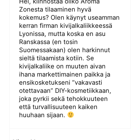
Hei, kiinnostaa oliko Aroma
Zonesta tilaaminen hyvä
kokemus? Olen käynyt useamman
kerran firman kivijalkaliikkeessä
Lyonissa, mutta koska en asu
Ranskassa (en tosin
Suomessakaan) olen harkinnut
sieltä tilaamista kotiin. Se
kivijalkaliike on muuten aivan
ihana markettimainen paikka ja
ensikosketukseni ”vakavasti
otettavaan” DIY-kosmetiikkaan,
joka pyrkii sekä tehokkuuteen
että turvallisuuteen kaiken
huuhaan sijaan.