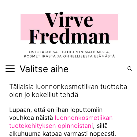
Siirry
sisältöön
Valitse aihe
Tällaisia luonnonkosmetiikan tuotteita
olen jo kokeillut tehdä
Lupaan, että en ihan loputtomiin
vouhkoa näistä
luonnonkosmetiikan
tuotekehityksen opinnoistani
, sillä
alkuhuuma katoaa varmasti nopeasti.