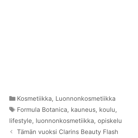
Kategoriat
Kosmetiikka
,
Luonnonkosmetiikka
Avainsanat
Formula Botanica
,
kauneus
,
koulu
,
lifestyle
,
luonnonkosmetiikka
,
opiskelu
Tämän vuoksi Clarins Beauty Flash