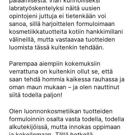
palaamisesta. Ihan kunnolliseksi
labratyöskentelyksi näitä uusien
opintojeni juttuja ei tietenkään voi
sanoa, sillä harjoittelen formuloimaan
kosmetiikkatuotteita kotiin hankkimillani
välineillä, mutta vastaavaa tuotteiden
luomista tässä kuitenkin tehdään.
Parempaa aiempiin kokemuksiin
verrattuna on kuitenkin ollut se, että
saan tehdä hommia kaikessa rauhassa ja
oman maun mukaan – ja olen nauttinut
siitä todella paljon!
Olen luonnonkosmetiikan tuotteiden
formuloinnin osalta vasta todella, todella
alkutekijöissä, mutta innokas oppimaan
ja kokeilemaan. Tällä hetkellä