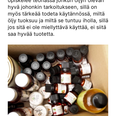
opiskelee teoriassa jonkun öljyn olevan
hyvä johonkin tarkoitukseen, sillä on
myös tärkeää todeta käytännössä, miltä
öljy tuoksuu ja miltä se tuntuu iholla, sillä
jos sitä ei ole miellyttävä käyttää, ei siitä
saa hyvää tuotetta.