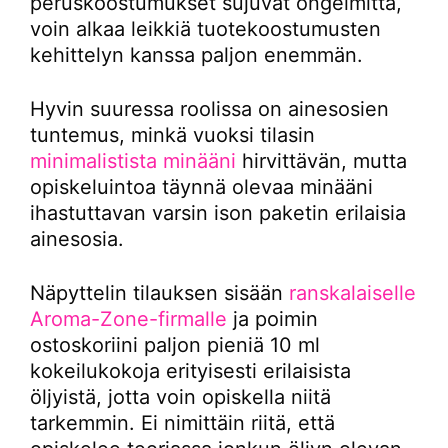
peruskoostumukset sujuvat ongelmitta,
voin alkaa leikkiä tuotekoostumusten
kehittelyn kanssa paljon enemmän.
Hyvin suuressa roolissa on ainesosien
tuntemus, minkä vuoksi tilasin
minimalistista minääni
hirvittävän, mutta
opiskeluintoa täynnä olevaa minääni
ihastuttavan varsin ison paketin erilaisia
ainesosia.
Näpyttelin tilauksen sisään
ranskalaiselle
Aroma-Zone-firmalle
ja poimin
ostoskoriini paljon pieniä 10 ml
kokeilukokoja erityisesti erilaisista
öljyistä, jotta voin opiskella niitä
tarkemmin. Ei nimittäin riitä, että