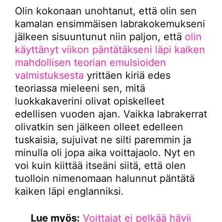
Olin kokonaan unohtanut, että olin sen
kamalan ensimmäisen labrakokemukseni
jälkeen sisuuntunut niin paljon, että
olin
käyttänyt viikon päntätäkseni läpi kaiken
mahdollisen teorian emulsioiden
valmistuksesta
yrittäen kiriä edes
teoriassa mieleeni sen, mitä
luokkakaverini olivat opiskelleet
edellisen vuoden ajan. Vaikka labrakerrat
olivatkin sen jälkeen olleet edelleen
tuskaisia, sujuivat ne silti paremmin ja
minulla oli jopa aika voittajaolo. Nyt en
voi kuin kiittää itseäni siitä, että olen
tuolloin nimenomaan halunnut päntätä
kaiken läpi englanniksi.
Lue myös:
Voittajat ei pelkää hävii