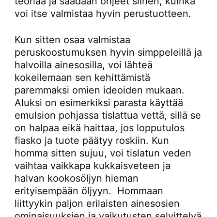
teoriaa ja saadaan ohjeet siihen, kuinka
voi itse valmistaa hyvin perustuotteen.
Kun sitten osaa valmistaa
peruskoostumuksen hyvin simppeleillä ja
halvoilla ainesosilla, voi lähteä
kokeilemaan sen kehittämistä
paremmaksi omien ideoiden mukaan.
Aluksi on esimerkiksi parasta käyttää
emulsion pohjassa tislattua vettä, sillä se
on halpaa eikä haittaa, jos lopputulos
fiasko ja tuote päätyy roskiin. Kun
homma sitten sujuu, voi tislatun veden
vaihtaa vaikkapa kukkaisveteen ja
halvan kookosöljyn hieman
erityisempään öljyyn. Hommaan
liittyykin paljon erilaisten ainesosien
ominaisuuksien ja vaikutusten selvittelyä