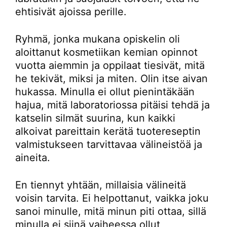
ehtisivät ajoissa perille.
Ryhmä, jonka mukana opiskelin oli
aloittanut kosmetiikan kemian opinnot
vuotta aiemmin ja oppilaat tiesivät, mitä
he tekivät, miksi ja miten. Olin itse aivan
hukassa. Minulla ei ollut pienintäkään
hajua, mitä laboratoriossa pitäisi tehdä ja
katselin silmät suurina, kun kaikki
alkoivat pareittain kerätä tuotereseptin
valmistukseen tarvittavaa välineistöä ja
aineita.
En tiennyt yhtään, millaisia välineitä
voisin tarvita. Ei helpottanut, vaikka joku
sanoi minulle, mitä minun piti ottaa, sillä
minulla ei siinä vaiheessa ollut