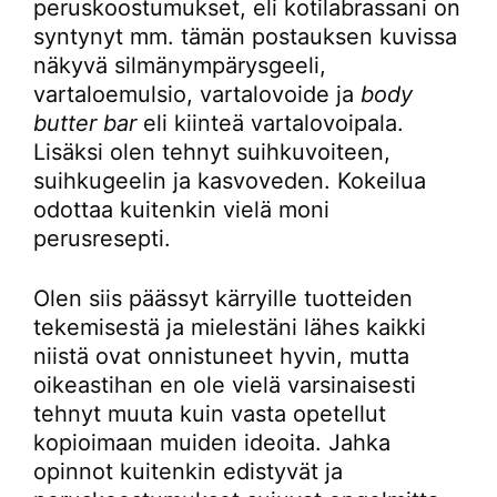
peruskoostumukset, eli kotilabrassani on
syntynyt mm. tämän postauksen kuvissa
näkyvä silmänympärysgeeli,
vartaloemulsio, vartalovoide ja
body
butter bar
eli kiinteä vartalovoipala.
Lisäksi olen tehnyt suihkuvoiteen,
suihkugeelin ja kasvoveden. Kokeilua
odottaa kuitenkin vielä moni
perusresepti.
Olen siis päässyt kärryille tuotteiden
tekemisestä ja mielestäni lähes kaikki
niistä ovat onnistuneet hyvin, mutta
oikeastihan en ole vielä varsinaisesti
tehnyt muuta kuin vasta opetellut
kopioimaan muiden ideoita. Jahka
opinnot kuitenkin edistyvät ja