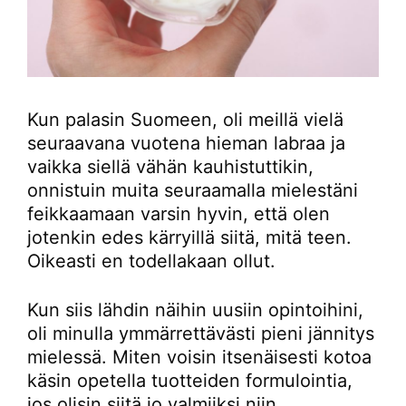
Kun palasin Suomeen, oli meillä vielä
seuraavana vuotena hieman labraa ja
vaikka siellä vähän kauhistuttikin,
onnistuin muita seuraamalla mielestäni
feikkaamaan varsin hyvin, että olen
jotenkin edes kärryillä siitä, mitä teen.
Oikeasti en todellakaan ollut.
Kun siis lähdin näihin uusiin opintoihini,
oli minulla ymmärrettävästi pieni jännitys
mielessä. Miten voisin itsenäisesti kotoa
käsin opetella tuotteiden formulointia,
jos olisin siitä jo valmiiksi niin