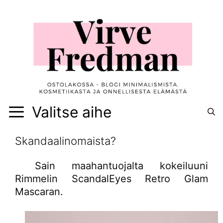
Siirry
sisältöön
Valitse aihe
Skandaalinomaista?
Sain maahantuojalta kokeiluuni
Rimmelin ScandalEyes Retro Glam
Mascaran.