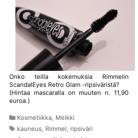
Onko teilla kokemuksia Rimmelin
ScandalEyes Retro Glam -ripsiväristä?
(Hintaa mascaralla on muuten n. 11,90
euroa.)
Kategoriat
Kosmetiikka
,
Meikki
Avainsanat
kauneus
,
Rimmel
,
ripsiväri