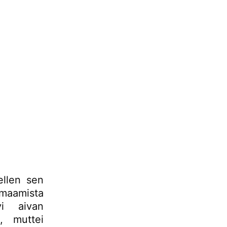
ellen sen
maamista
yi aivan
, muttei