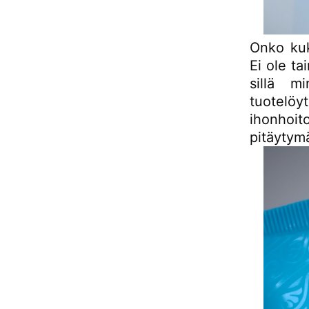
Onko kuk
Ei ole ta
sillä mi
tuotel
ihonhoit
pitäytymä