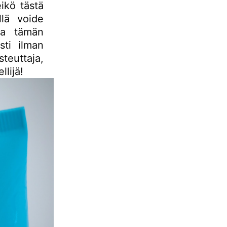
eikö tästä
llä voide
 ja tämän
sti ilman
teuttaja,
lijä!