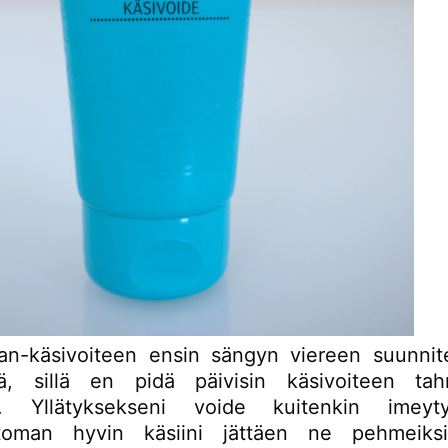
an-käsivoiteen ensin sängyn viereen suunnit
öä, sillä en pidä päivisin käsivoiteen tah
ta. Yllätyksekseni voide kuitenkin imeyt
toman hyvin käsiini jättäen ne pehmeiksi