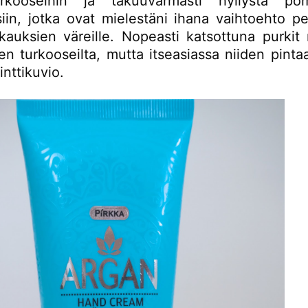
turkooseihin ja takuuvarmasti hyllystä pom
in, jotka ovat mielestäni ihana vaihtoehto per
kauksien väreille. Nopeasti katsottuna purkit 
en turkooseilta, mutta itseasiassa niiden pinta
inttikuvio.