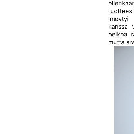
ollenkaan
tuottees
imeytyi 
kanssa v
pelkoa r
mutta aiv