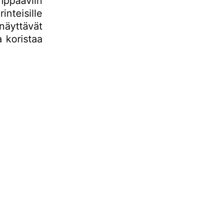
ppaaviin
inteisille
näyttävät
a koristaa