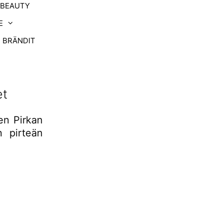
-BEAUTY
E
BRÄNDIT
et
ten Pirkan
n pirteän