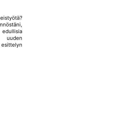
eistyötä?
ynnöstäni,
edullisia
o uuden
esittelyn