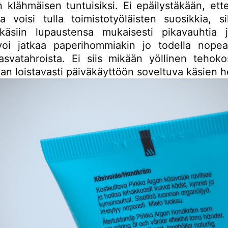
 klähmäisen tuntuisiksi. Ei epäilystäkään, ett
ta voisi tulla toimistotyöläisten suosikkia, si
käsiin lupaustensa mukaisesti pikavauhtia
oi jatkaa paperihommiakin jo todella nopea
asvatahroista. Ei siis mikään yöllinen tehokos
an loistavasti päiväkäyttöön soveltuva käsien hel