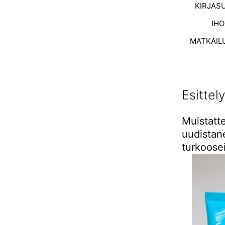
KIRJAS
IH
MATKAIL
Esittel
Muistatte
uudistan
turkoose