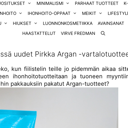
UOSITUKSET
MINIMALISMI
PARHAAT TUOTTEET
K
ONHOITO
IHONHOITO-OPPAAT
MEIKIT
LIFESTYL
U
HIUKSET
LUONNONKOSMETIIKKA
AVAINSANAT
HAASTATTELUT
VIRVE FREDMAN
yssä uudet Pirkka Argan -vartalotuotte
ko, kun fiilistelin teille jo pidemmän aikaa sit
een ihonhoitotuotteitaan ja tuoneen myyntii
ihin pakkauksiin pakatut Argan-tuotteet?