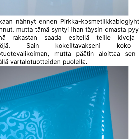
aan nähnyt ennen Pirkka-kosmetiikkablogiyht
innut, mutta tämä syntyi ihan täysin omasta py
nä rakastan saada esitellä teille kivoja 
öytöjä. Sain kokeiltavakseni kok
otuotevalikoiman, mutta päätin aloittaa sen 
llä vartalotuotteiden puolella.