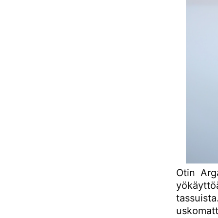
Otin Arg
yökäytt
tassuis
uskomat