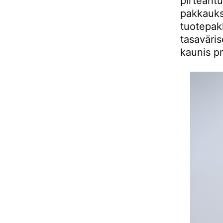
pirteän
pakkauksi
tuotepak
tasaväris
kaunis pr