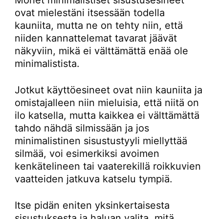
Monet minimalistiset sisustusesineet
ovat mielestäni itsessään todella
kauniita, mutta ne on tehty niin, että
niiden kannattelemat tavarat jäävät
näkyviin, mikä ei välttämättä enää ole
minimalistista.
Jotkut käyttöesineet ovat niin kauniita ja
omistajalleen niin mieluisia, että niitä on
ilo katsella, mutta kaikkea ei välttämättä
tahdo nähdä silmissään ja jos
minimalistinen sisustustyyli miellyttää
silmää, voi esimerkiksi avoimen
kenkätelineen tai vaaterekillä roikkuvien
vaatteiden jatkuva katselu tympiä.
Itse pidän eniten yksinkertaisesta
sisustuksesta ja haluan valita, mitä