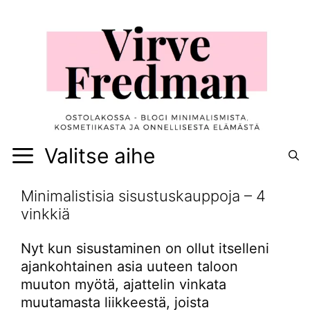
Siirry
sisältöön
Valitse aihe
Minimalistisia sisustuskauppoja – 4
vinkkiä
Nyt kun sisustaminen on ollut itselleni
ajankohtainen asia uuteen taloon
muuton myötä, ajattelin vinkata
muutamasta liikkeestä, joista