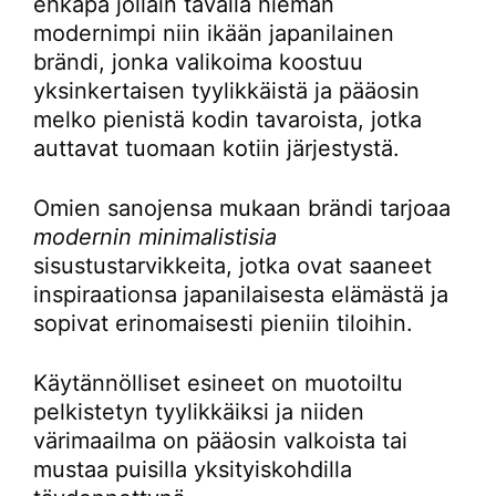
ehkäpä jollain tavalla hieman
modernimpi niin ikään japanilainen
brändi, jonka valikoima koostuu
yksinkertaisen tyylikkäistä ja pääosin
melko pienistä kodin tavaroista, jotka
auttavat tuomaan kotiin järjestystä.
Omien sanojensa mukaan brändi tarjoaa
modernin minimalistisia
sisustustarvikkeita, jotka ovat saaneet
inspiraationsa japanilaisesta elämästä ja
sopivat erinomaisesti pieniin tiloihin.
Käytännölliset esineet on muotoiltu
pelkistetyn tyylikkäiksi ja niiden
värimaailma on pääosin valkoista tai
mustaa puisilla yksityiskohdilla