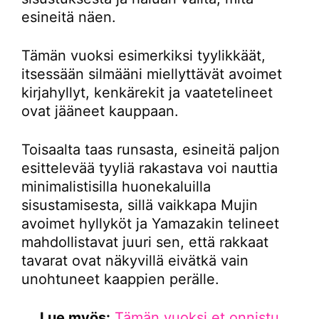
esineitä näen.
Tämän vuoksi esimerkiksi tyylikkäät,
itsessään silmääni miellyttävät avoimet
kirjahyllyt, kenkärekit ja vaatetelineet
ovat jääneet kauppaan.
Toisaalta taas runsasta, esineitä paljon
esittelevää tyyliä rakastava voi nauttia
minimalistisilla huonekaluilla
sisustamisesta, sillä vaikkapa Mujin
avoimet hyllyköt ja Yamazakin telineet
mahdollistavat juuri sen, että rakkaat
tavarat ovat näkyvillä eivätkä vain
unohtuneet kaappien perälle.
Lue myös:
Tämän vuoksi et onnistu