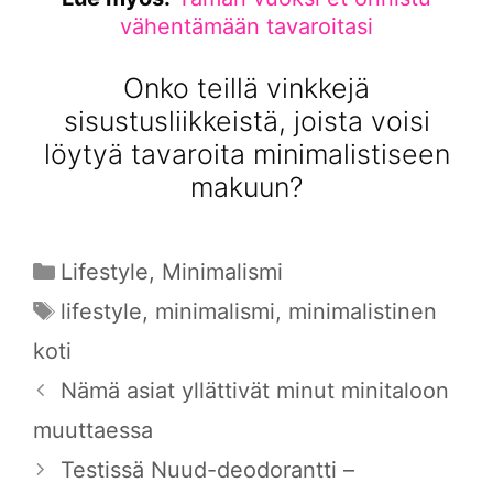
vähentämään tavaroitasi
Onko teillä vinkkejä
sisustusliikkeistä, joista voisi
löytyä tavaroita minimalistiseen
makuun?
Kategoriat
Lifestyle
,
Minimalismi
Avainsanat
lifestyle
,
minimalismi
,
minimalistinen
koti
Nämä asiat yllättivät minut minitaloon
muuttaessa
Testissä Nuud-deodorantti –