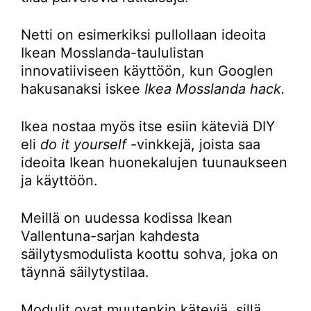
Netti on esimerkiksi pullollaan ideoita
Ikean Mosslanda-taululistan
innovatiiviseen käyttöön, kun Googlen
hakusanaksi iskee
Ikea Mosslanda hack.
Ikea nostaa myös itse esiin käteviä DIY
eli
do it yourself
-vinkkejä, joista saa
ideoita Ikean huonekalujen tuunaukseen
ja käyttöön.
Meillä on uudessa kodissa Ikean
Vallentuna-sarjan kahdesta
säilytysmodulista koottu sohva, joka on
täynnä säilytystilaa.
Modulit ovat muutenkin käteviä, sillä