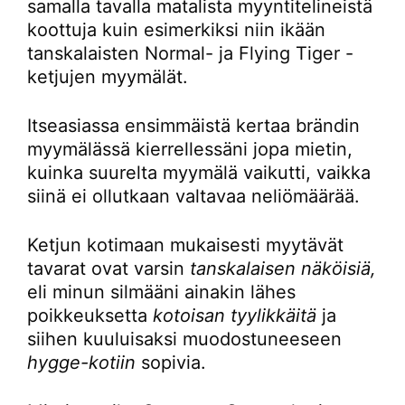
samalla tavalla matalista myyntitelineistä
koottuja kuin esimerkiksi niin ikään
tanskalaisten Normal- ja Flying Tiger -
ketjujen myymälät.
Itseasiassa ensimmäistä kertaa brändin
myymälässä kierrellessäni jopa mietin,
kuinka suurelta myymälä vaikutti, vaikka
siinä ei ollutkaan valtavaa neliömäärää.
Ketjun kotimaan mukaisesti myytävät
tavarat ovat varsin
tanskalaisen näköisiä,
eli minun silmääni ainakin lähes
poikkeuksetta
kotoisan tyylikkäitä
ja
siihen kuuluisaksi muodostuneeseen
hygge-kotiin
sopivia.