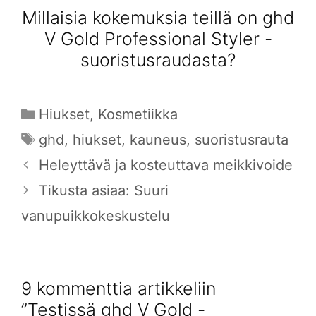
Millaisia kokemuksia teillä on ghd
V Gold Professional Styler -
suoristusraudasta?
Kategoriat
Hiukset
,
Kosmetiikka
Avainsanat
ghd
,
hiukset
,
kauneus
,
suoristusrauta
Heleyttävä ja kosteuttava meikkivoide
Tikusta asiaa: Suuri
vanupuikkokeskustelu
9 kommenttia artikkeliin
”Testissä ghd V Gold -