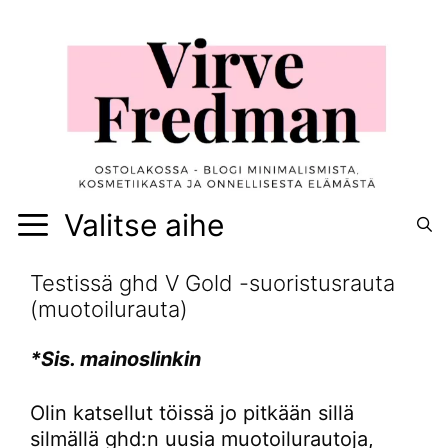
Siirry
sisältöön
Valitse aihe
Testissä ghd V Gold -suoristusrauta
(muotoilurauta)
*Sis. mainoslinkin
Olin katsellut töissä jo pitkään sillä
silmällä ghd:n uusia muotoilurautoja,