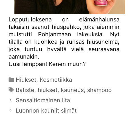
Lopputuloksena on elämänhalunsa
takaisin saanut hiuspehko, joka aiemmin
muistutti Pohjanmaan lakeuksia. Nyt
tilalla on kuohkea ja runsas hiusunelma,
joka tuntuu hyvältä vielä seuraavana
aamunakin.
Uusi lemppari! Kenen muun?
Kategoriat
Hiukset
,
Kosmetiikka
Avainsanat
Batiste
,
hiukset
,
kauneus
,
shampoo
Sensaitiomainen ilta
Luonnon kauniit silmät