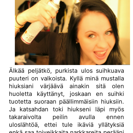
Älkää peljätkö, purkista ulos suihkuava
puuteri on valkoista. Kyllä minä mustalla
hiuksiani värjäävä ainakin sitä olen
huoletta käyttänyt, joskaan en suihki
tuotetta suoraan päällimmäisiin hiuksiin.
Ja katsahdan toki hiukseni läpi myös
takaraivolta peilin avulla ennen
uloslähtöä, ettei tule ikäviä yllätyksiä
enkä saa toiveikkaita narkkareita perääni