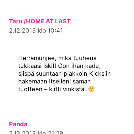
Taru /HOME AT LAST
2.12.2013 klo 10:41
Herramunjee, mikä tuuheus
tukkaasi iski!! Oon ihan kade,
siispä suuntaan piakkoin Kicksiin
hakemaan itselleni saman
tuotteen – kiitti vinkistä.
Panda
2.12.2013 klo 21:29