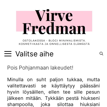
Siirry
sisältöön
Valitse aihe
Pois Pohjanmaan lakeudet!
Minulla on suht paljon tukkaa, mutta
valitettavasti se käyttäytyy päässäni
hyvin löysäillen, ellen tee sille pesun
jälkeen mitään. Tykkään pestä hiukseni
shampoolla, joka silottaa hiuksiani