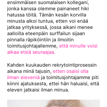
ensimmäisen suomalaisen kollegani,
jonka kanssa olemme painaneet hiki
hatussa töitä. Tämän kesän korvilla
minusta alkoi tuntua, etten voi enää
jatkaa yrityksessä, jossa aikani menee
aalloilla eteenpäin surffailun sijaan
pinnalla räpiköintiin ja ilmoitin
toimitusjohtajallemme,
että minulle voisi
alkaa etsiä seuraajaa
.
Kahden kuukauden rekrytointiprosessin
aikana minä tajusin,
etten osaisi olla
ilman eleveniä
ja toimitusjohtajamme piti
kiinni ajatuksesta, ettei hän haluaisi, että
eleven jatkaisi ilman minua.