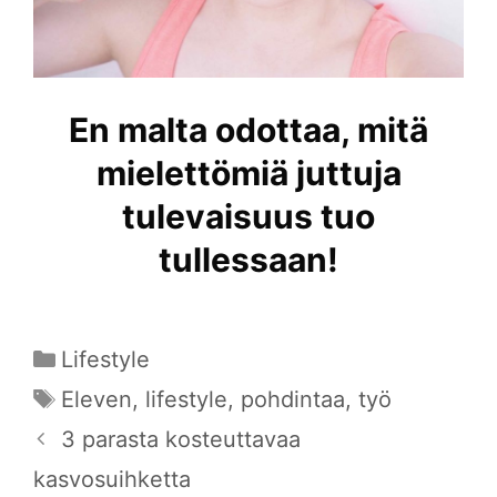
En malta odottaa, mitä
mielettömiä juttuja
tulevaisuus tuo
tullessaan!
Kategoriat
Lifestyle
Avainsanat
Eleven
,
lifestyle
,
pohdintaa
,
työ
3 parasta kosteuttavaa
kasvosuihketta