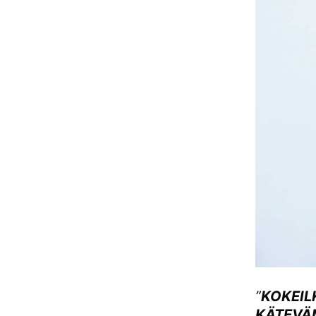
”
KOKEIL
KÄTEVÄM