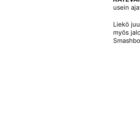
usein aja
Liekö juu
myös jalo
Smashbox