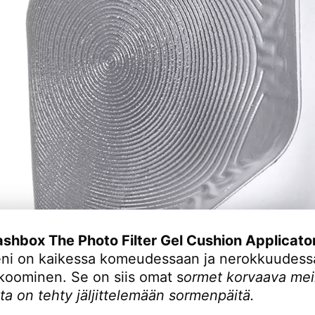
shbox The Photo Filter Gel Cushion Applicato
eni on kaikessa komeudessaan ja nerokkuudes
 koominen. Se on siis omat s
ormet korvaava meik
ta on tehty jäljittelemään sormenpäitä.