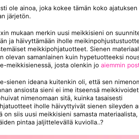
sti ole ainoa, joka kokee tämän koko ajatuksen
n järjetön.
in mukaan merkin uusi meikkisieni on suunnite
än ja häivyttämään iholle meikinpohjustustuotte
temäiset meikkipohjatuotteet. Sienen materiaal
in olevan samanlainen kuin hypetuotteeksi nou
ge-meikkisienessä, josta olenkin jo
aiemmin pos
ge-sienen ideana kuitenkin oli, että sen nimen
nan ansiosta sieni ei ime itseensä meikkivoidet
huivat nimenomaan sitä, kuinka tasaisesti
jatuotteet iholle häivyttyivät sienen sileyden a
ä on siis uusi meikkisieni samasta materiaalista
den pintaa jaljittelevällä kuviolla..?