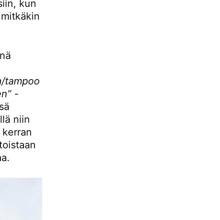
siin, kun
 mitkäkin
änä
la/tampoo
en”
-
ssä
lä niin
 kerran
 toistaan
aa.