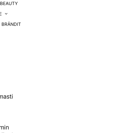
-BEAUTY
E
BRÄNDIT
masti
n
mmin