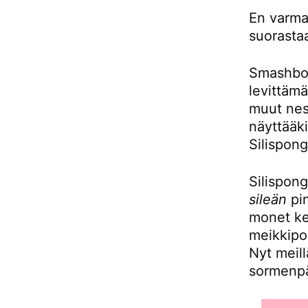
En varma
suorastaa
Smashbox
levittämä
muut nes
näyttääk
Silispon
Silispon
sileän
pin
monet ke
meikkipoh
Nyt meill
sormenpäi