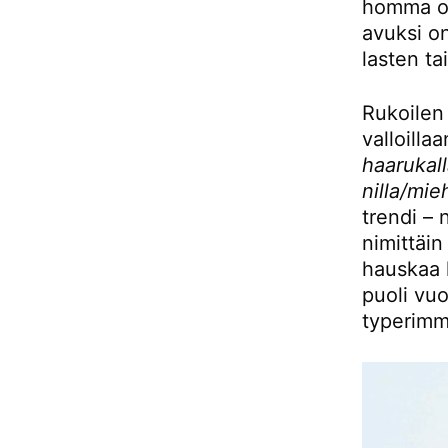
homma on 
avuksi on
lasten tai
Rukoilen 
valloilla
haarukal
nilla/mie
trendi – 
nimittäin
hauskaa k
puoli vuo
typerimmi