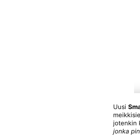
Uusi
Sma
meikkisi
jotenkin
jonka pin