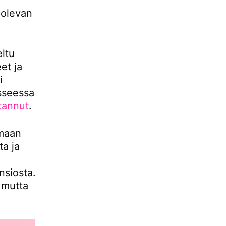
 olevan
ltu
et ja
i
sseessa
tannut
.
omaan
ta ja
nsiosta.
, mutta