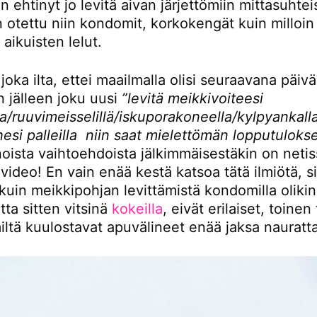
ehtinyt jo levitä aivan järjettömiin mittasuhtei
 otettu niin kondomit, korkokengät kuin milloin
 aikuisten lelut.
joka ilta, ettei maailmalla olisi seuraavana päiv
an jälleen joku uusi
”levitä meikkivoiteesi
la/ruuvimeisselillä/iskuporakoneella/kylpyankal
hesi palleilla niin saat mielettömän lopputuloks
noista vaihtoehdoista jälkimmäisestäkin on neti
 video! En vain enää kestä katsoa tätä ilmiötä, sil
uin meikkipohjan levittämistä kondomilla olikin
tta sitten vitsinä
kokeilla
, eivät erilaiset, toinen
ltä kuulostavat apuvälineet enää jaksa nauratt