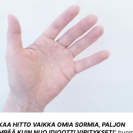
KAA HITTO VAIKKA OMIA SORMIA, PALJON
PÄÄ KUIN NUO IDIOOTTI VIRITYKSET!
”
huom