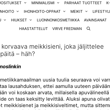
UOSITUKSET
MINIMALISMI
PARHAAT TUOTTEET
K
ONHOITO
IHONHOITO-OPPAAT
MEIKIT
LIFESTYL
U
HIUKSET
LUONNONKOSMETIIKKA
AVAINSANAT
HAASTATTELUT
VIRVE FREDMAN
korvaava meikkisieni, joka jäljittelee
päitä – häh?
noslinkin
metiikkamaailman uusia tuulia seuraava voi var
ittaa lausahduksen, ettei aamulla uuteen päivää
än voi koskaan arvata, millaisella apuvälineellä
de on taas keksitty levittää. Aluksi apuna olivat
et meikkisienet ja meikkisiveltimet, mutta sitte