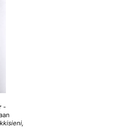
r
-
saan
kisieni,