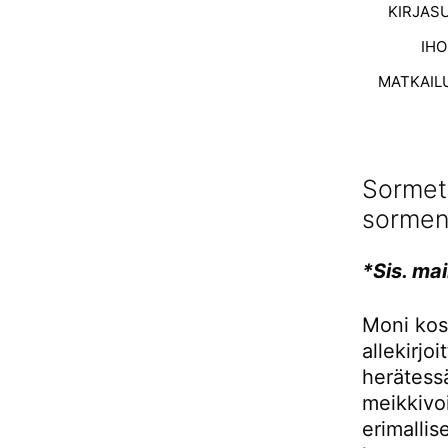
KIRJAS
IH
MATKAIL
Sormet 
sormen
*Sis. mai
Moni kos
allekirjo
herätessä
meikkivoi
erimallis