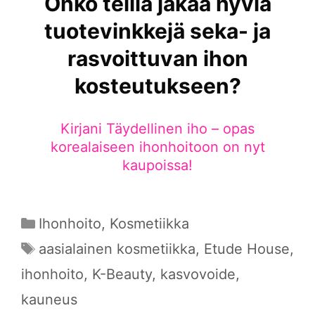
Onko teillä jakaa hyviä
tuotevinkkejä seka- ja
rasvoittuvan ihon
kosteutukseen?
Kirjani Täydellinen iho – opas
korealaiseen ihonhoitoon on nyt
kaupoissa!
Kategoriat
Ihonhoito
,
Kosmetiikka
Avainsanat
aasialainen kosmetiikka
,
Etude House
,
ihonhoito
,
K-Beauty
,
kasvovoide
,
kauneus