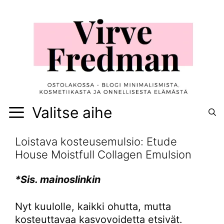
Siirry
sisältöön
Valitse aihe
Loistava kosteusemulsio: Etude
House Moistfull Collagen Emulsion
*Sis. mainoslinkin
Nyt kuulolle, kaikki ohutta, mutta
kosteuttavaa kasvovoidetta etsivät.