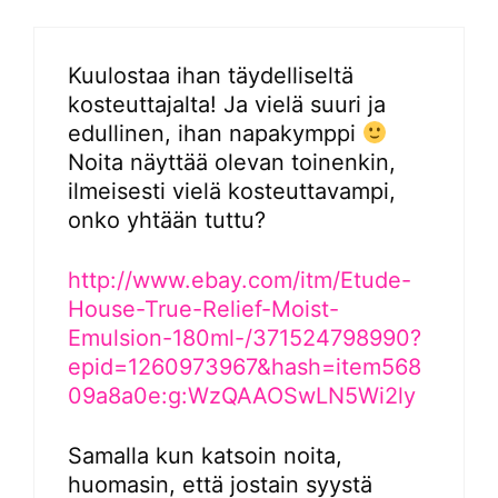
Kuulostaa ihan täydelliseltä
kosteuttajalta! Ja vielä suuri ja
edullinen, ihan napakymppi
Noita näyttää olevan toinenkin,
ilmeisesti vielä kosteuttavampi,
onko yhtään tuttu?
http://www.ebay.com/itm/Etude-
House-True-Relief-Moist-
Emulsion-180ml-/371524798990?
epid=1260973967&hash=item568
09a8a0e:g:WzQAAOSwLN5Wi2ly
Samalla kun katsoin noita,
huomasin, että jostain syystä