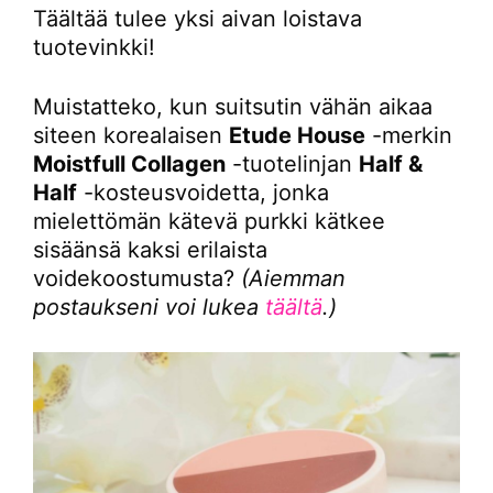
Täältää tulee yksi aivan loistava
tuotevinkki!
Muistatteko, kun suitsutin vähän aikaa
siteen korealaisen
Etude House
-merkin
Moistfull Collagen
-tuotelinjan
Half &
Half
-kosteusvoidetta, jonka
mielettömän kätevä purkki kätkee
sisäänsä kaksi erilaista
voidekoostumusta?
(Aiemman
postaukseni voi lukea
täältä
.)