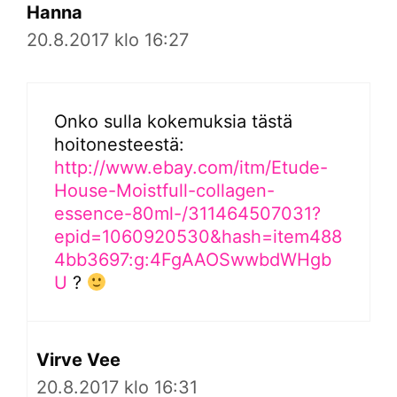
Hanna
20.8.2017 klo 16:27
Onko sulla kokemuksia tästä
hoitonesteestä:
http://www.ebay.com/itm/Etude-
House-Moistfull-collagen-
essence-80ml-/311464507031?
epid=1060920530&hash=item488
4bb3697:g:4FgAAOSwwbdWHgb
U
?
Virve Vee
20.8.2017 klo 16:31