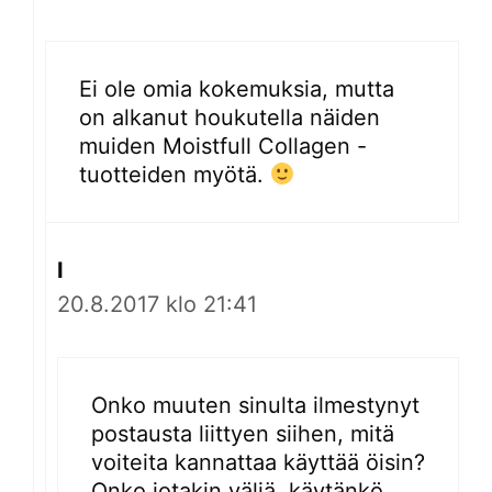
Ei ole omia kokemuksia, mutta
on alkanut houkutella näiden
muiden Moistfull Collagen -
tuotteiden myötä.
I
20.8.2017 klo 21:41
Onko muuten sinulta ilmestynyt
postausta liittyen siihen, mitä
voiteita kannattaa käyttää öisin?
Onko jotakin väliä, käytänkö