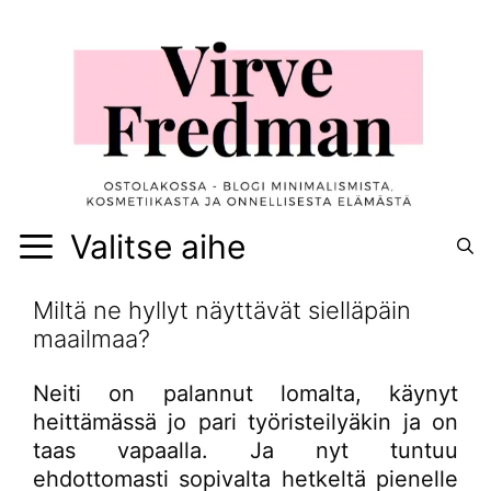
Siirry
sisältöön
Valitse aihe
Miltä ne hyllyt näyttävät sielläpäin
maailmaa?
Neiti on palannut lomalta, käynyt
heittämässä jo pari työristeilyäkin ja on
taas vapaalla. Ja nyt tuntuu
ehdottomasti sopivalta hetkeltä pienelle