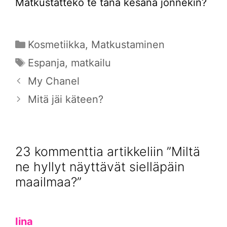
Matkustatteko te tänä kesänä jonnekin?
Kategoriat
Kosmetiikka
,
Matkustaminen
Avainsanat
Espanja
,
matkailu
My Chanel
Mitä jäi käteen?
23 kommenttia artikkeliin ”Miltä
ne hyllyt näyttävät sielläpäin
maailmaa?”
Iina