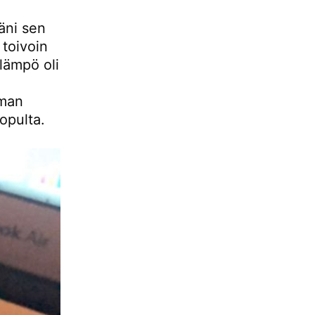
äni sen
 toivoin
 lämpö oli
eman
opulta.