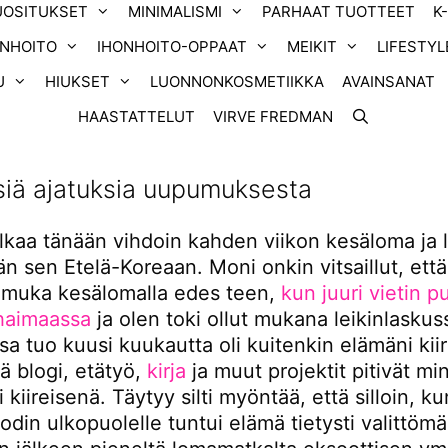
UOSITUKSET
MINIMALISMI
PARHAAT TUOTTEET
K
ONHOITO
IHONHOITO-OPPAAT
MEIKIT
LIFESTYL
U
HIUKSET
LUONNONKOSMETIIKKA
AVAINSANAT
HAASTATTELUT
VIRVE FREDMAN
siä ajatuksia uupumuksesta
alkaa tänään vihdoin kahden viikon kesäloma ja
n sen Etelä-Koreaan. Moni onkin vitsaillut, että
 muka kesälomalla edes teen,
kun juuri vietin pu
haimaassa
ja olen toki ollut mukana leikinlaskus
sa tuo kuusi kuukautta oli kuitenkin elämäni kiir
llä blogi, etätyö,
kirja
ja muut projektit pitivät mi
i kiireisenä. Täytyy silti myöntää, että silloin, k
odin ulkopuolelle tuntui elämä tietysti valittömä