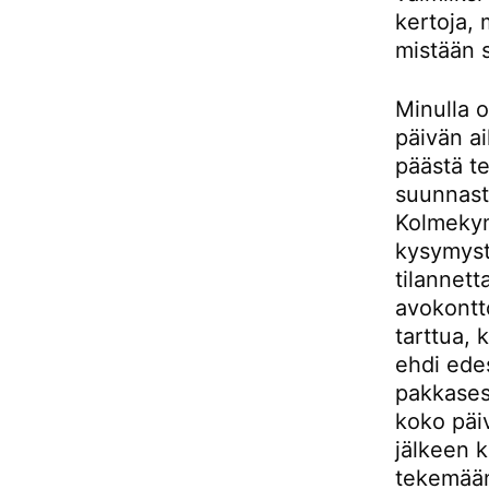
kertoja, 
mistään s
Minulla o
päivän a
päästä te
suunnasta
Kolmekymm
kysymystä
tilannett
avokontt
tarttua, 
ehdi edes
pakkasest
koko päiv
jälkeen k
tekemään