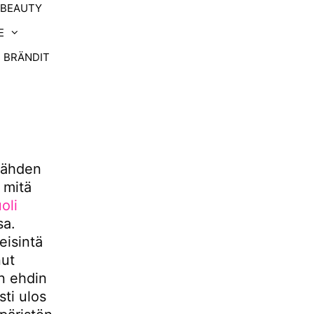
-BEAUTY
E
BRÄNDIT
 lähden
 mitä
oli
sa.
eisintä
nut
un ehdin
sti ulos