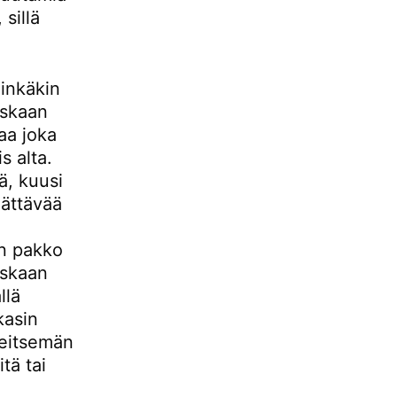
sillä
minkäkin
oskaan
aa joka
s alta.
ä, kuusi
lättävää
on pakko
oskaan
llä
kasin
seitsemän
tä tai