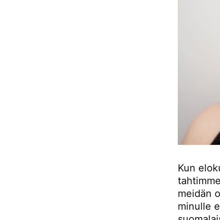
Kun eloku
tahtimme 
meidän ol
minulle e
suomalais