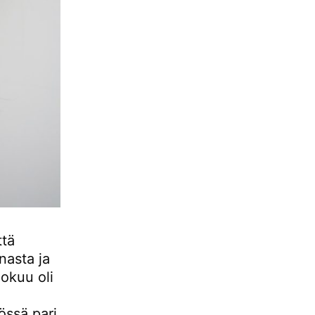
ttä
nasta ja
lokuu oli
össä pari