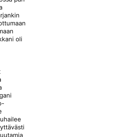
a
rjankin
lpottumaan
amaan
kani oli
t
a
a
egani
o-
e
uuhailee
dyttävästi
 muutamia