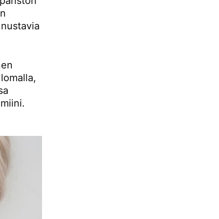
päristön
an
unustavia
nen
 lomalla,
sa
miini.