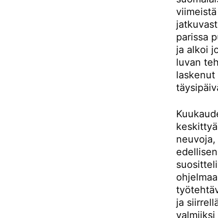
viimeistä
jatkuvast
parissa p
ja alkoi 
luvan te
laskenut 
täysipäiv
Kuukaudet
keskittyä
neuvoja, 
edellisen
suositte
ohjelmaa,
työtehtäv
ja siirre
valmiiksi