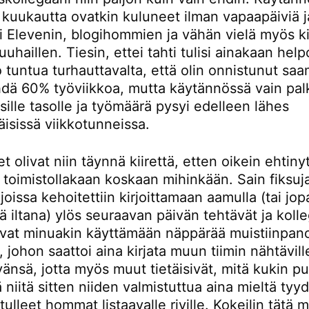
 kuukautta ovatkin kuluneet ilman vapaapäiviä j
i Elevenin, blogihommien ja vähän vielä myös ki
uuhaillen. Tiesin, ettei tahti tulisi ainakaan he
jo tuntua turhauttavalta, että olin onnistunut sa
hdä 60% työviikkoa, mutta käytännössä vain palk
sille tasolle ja työmäärä pysyi edelleen lähes
äisissä viikkotunneissa.
 olivat niin täynnä kiirettä, etten oikein ehtiny
 toimistollakaan koskaan mihinkään. Sain fiksuj
joissa kehoitettiin kirjoittamaan aamulla (tai jop
ä iltana) ylös seuraavan päivän tehtävät ja koll
livat minuakin käyttämään näppärää muistiinpan
 johon saattoi aina kirjata muun tiimin nähtävill
änsä, jotta myös muut tietäisivät, mitä kukin p
llä niitä sitten niiden valmistuttua aina mieltä tyy
 tulleet hommat listaavalle riville. Kokeilin tätä