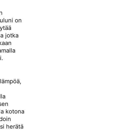
n
auluni on
ytää
ja jotka
ukaan
amalla
i.
a lämpöä,
lla
 sen
la kotona
hdoin
si herätä