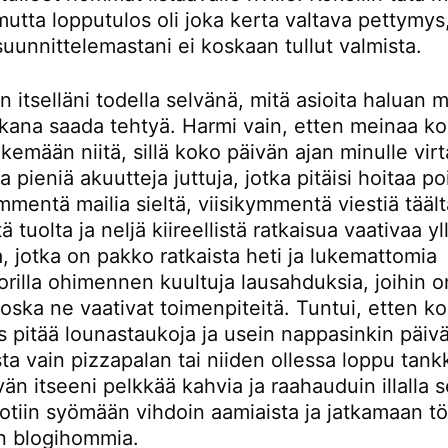
mutta lopputulos oli joka kerta valtava pettymys, 
uunnittelemastani ei koskaan tullut valmista.
n itselläni todella selvänä, mitä asioita haluan 
ikana saada tehtyä. Harmi vain, etten meinaa k
kemään niitä, sillä koko päivän ajan minulle virt
 pieniä akuutteja juttuja, jotka pitäisi hoitaa poi
entä mailia sieltä, viisikymmentä viestiä täält
 tuolta ja neljä kiireellistä ratkaisua vaativaa yl
a, jotka on pakko ratkaista heti ja lukemattomia
orilla ohimennen kuultuja lausahduksia, joihin 
koska ne vaativat toimenpiteitä. Tuntui, etten k
 pitää lounastaukoja ja usein nappasinkin päivä
a vain pizzapalan tai niiden ollessa loppu tank
än itseeni pelkkää kahvia ja raahauduin illalla 
otiin syömään vihdoin aamiaista ja jatkamaan töi
 blogihommia.