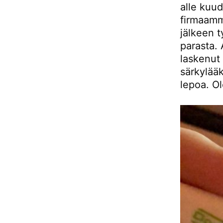
alle kuu
firmaamm
jälkeen t
parasta. 
laskenut 
särkylää
lepoa. Ol