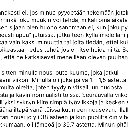
nakasti ei, jos minua pyydetään tekemään jotai
, minkä joku muukin voi tehdä, mikäli oma aikat
Sen sijaan olen huono sanomaan ei, kun joku py
easti apua” jutuissa, jotka teen kyllä mielelläni 
kaa vain kaksi minuuttia tai joita tiedän, ettei k
ikeastaan edes tehdä jos en itse hoida niitä. S
n, että ne katkaisevat meneillään olevan puuhan
sitten minulla nousi outo kuume, joka jatkui
eni viikon. Minulla oli joka päivä 1 – 1,5 astett
muita oireita, joten tyydyin vitsailuun oudosta
sta ja kävin normaalisti töissä. Seuraavalla viiko
li yksi syksyn kiireisimpiä työviikkoja ja kesken
äänä iltapäivänä töissä kuumeen nousevan. Illal
ari nousi jo yli 38 asteen ja kun puolilta öin vi
kumaan, oli lämpöä jo 39,7 astetta. Minun pitäi