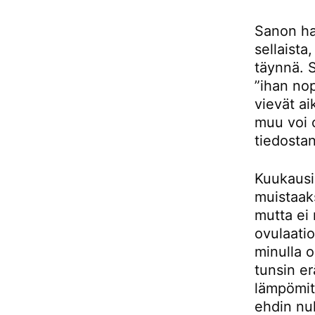
Sanon ha
sellaista
täynnä. 
”ihan nop
vievät ai
muu voi o
tiedosta
Kuukausi 
muistaaks
mutta ei 
ovulaatio
minulla o
tunsin er
lämpömitt
ehdin nuk