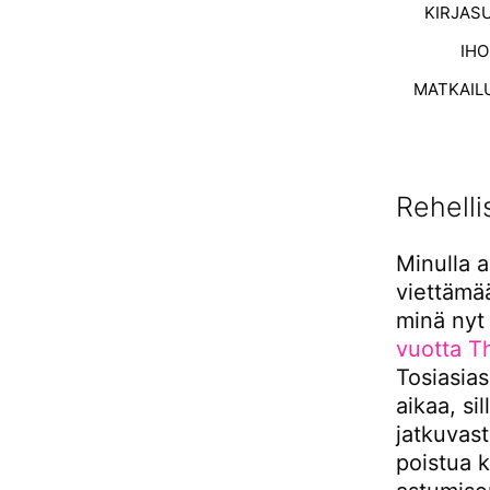
KIRJAS
IH
MATKAIL
Rehelli
Minulla 
viettämää
minä nyt
vuotta T
Tosiasias
aikaa, si
jatkuvast
poistua k