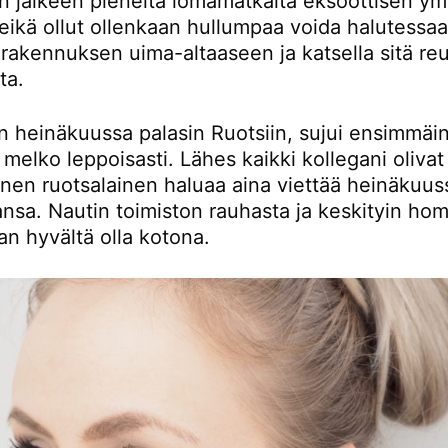
n jälkeen pieneltä lomamatkalta eksoottisen ym
 eikä ollut ollenkaan hullumpaa voida halutessa
 rakennuksen uima-altaaseen ja katsella sitä re
ta.
en heinäkuussa palasin Ruotsiin, sujui ensimmäi
melko leppoisasti. Lähes kaikki kollegani olivat
ainen ruotsalainen haluaa aina viettää heinäkuus
nsa. Nautin toimiston rauhasta ja keskityin hom
an hyvältä olla kotona.