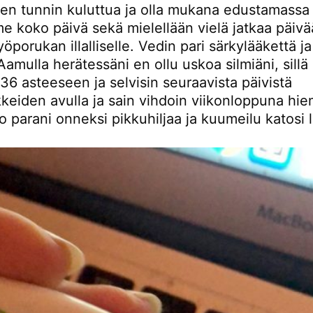
den tunnin kuluttua ja olla mukana edustamassa
e koko päivä sekä mielellään vielä jatkaa päivä
yöporukan illalliselle. Vedin pari särkylääkettä ja
Aamulla herätessäni en ollu uskoa silmiäni, sillä
36 asteeseen ja selvisin seuraavista päivistä
kkeiden avulla ja sain vihdoin viikonloppuna hi
o parani onneksi pikkuhiljaa ja kuumeilu katosi l