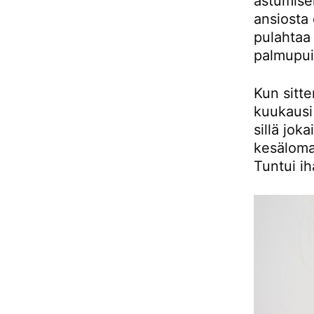
astumise
ansiosta
pulahtaa
palmupui
Kun sitt
kuukausi 
sillä jok
kesäloma
Tuntui ih