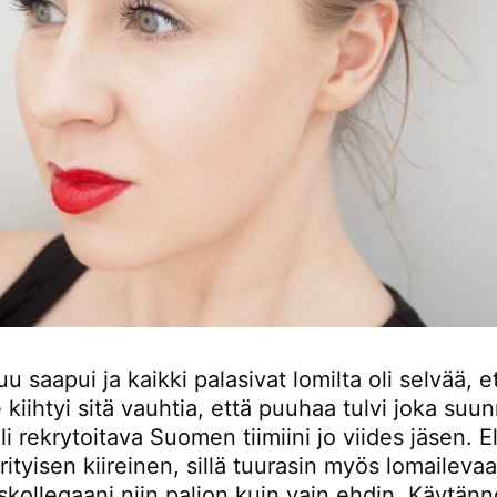
u saapui ja kaikki palasivat lomilta oli selvää, e
kiihtyi sitä vauhtia, että puuhaa tulvi joka suun
i rekrytoitava Suomen tiimiini jo viides jäsen. E
rityisen kiireinen, sillä tuurasin myös lomailevaa
kollegaani niin paljon kuin vain ehdin. Käytänn