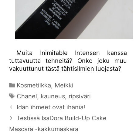
Muita Inimitable Intensen kanssa
tuttavuutta tehneitä? Onko joku muu
vakuuttunut tästä tähtisilmien luojasta?
Kategoriat
Kosmetiikka
,
Meikki
Avainsanat
Chanel
,
kauneus
,
ripsiväri
Idän ihmeet ovat ihania!
Testissä IsaDora Build-Up Cake
Mascara -kakkumaskara