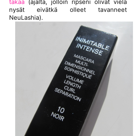
takaa
(ajalta, jolloin ripseni olivat vielä
nysät eivätkä olleet tavanneet
NeuLashia).