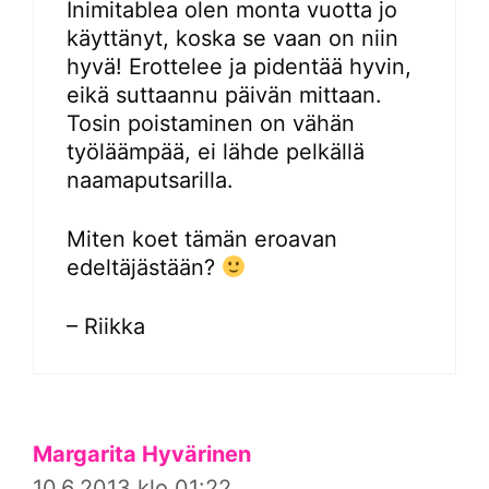
Inimitablea olen monta vuotta jo
käyttänyt, koska se vaan on niin
hyvä! Erottelee ja pidentää hyvin,
eikä suttaannu päivän mittaan.
Tosin poistaminen on vähän
työläämpää, ei lähde pelkällä
naamaputsarilla.
Miten koet tämän eroavan
edeltäjästään?
– Riikka
Margarita Hyvärinen
10.6.2013 klo 01:22