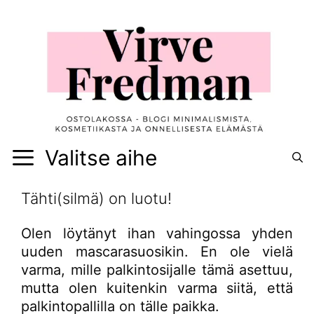
Siirry
sisältöön
Valitse aihe
Tähti(silmä) on luotu!
Olen löytänyt ihan vahingossa yhden
uuden mascarasuosikin. En ole vielä
varma, mille palkintosijalle tämä asettuu,
mutta olen kuitenkin varma siitä, että
palkintopallilla on tälle paikka.