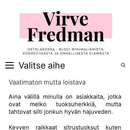
Siirry
sisältöön
Valitse aihe
Vaatimaton mutta loistava
Aina välillä minulla on asiakkaita, jotka
ovat melko tuoksuherkkiä, mutta
tahtovat silti jonkun hyvän hajuveden.
Kevyen raikkaat sitrustuoksut kuten