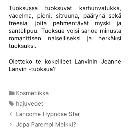
Tuoksussa tuoksuvat karhunvatukka,
vadelma, pioni, sitruuna, päärynä sekä
freesia, joita pehmentävät myski ja
santelipuu. Tuoksua voisi sanoa minusta
romanttisen naiselliseksi ja herkäksi
tuoksuksi.
Oletteko te kokeilleet Lanvinin Jeanne
Lanvin -tuoksua?
Kategoriat
Kosmetiikka
Avainsanat
hajuvedet
Lancome Hypnose Star
Jopa Parempi Meikki?