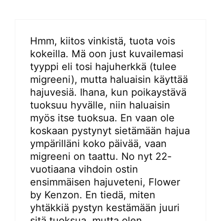
Hmm, kiitos vinkistä, tuota vois
kokeilla. Mä oon just kuvailemasi
tyyppi eli tosi hajuherkkä (tulee
migreeni), mutta haluaisin käyttää
hajuvesiä. Ihana, kun poikaystävä
tuoksuu hyvälle, niin haluaisin
myös itse tuoksua. En vaan ole
koskaan pystynyt sietämään hajua
ympärilläni koko päivää, vaan
migreeni on taattu. No nyt 22-
vuotiaana vihdoin ostin
ensimmäisen hajuveteni, Flower
by Kenzon. En tiedä, miten
yhtäkkiä pystyn kestämään juuri
sitä tuoksua, mutta olen