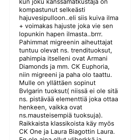
kun joku kanssamatkustaja on
kompastunut selkeästi
hajuvesipulloon..eli siis kuiva ilma
+ voimakas hajuste joka vie sen
lopunkin hapen ilmasta..brrr.
Pahimmat migreenin aiheuttajat
tuntuu olevat ns. trendituoksut,
pahimpia itselleni ovat Armani
Diamonds ja mm. CK Euphoria,
niin migreeni ja paha olo taattu.
Mulle on yllättäen sopinut
Bvlgarin tuoksut( niissä ei ole sitä
ns. pistävää elementtiä joka ottaa
henkeen, vaikka ovat
ns.mausteisempiä tuoksuja).
Raikkaista klassikoista käy myös
CK One ja Laura Biagottin Laura.
En ole aina ollut yliherkkä ja