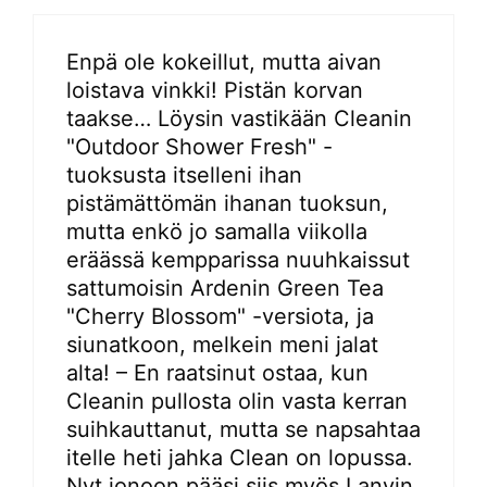
Enpä ole kokeillut, mutta aivan
loistava vinkki! Pistän korvan
taakse… Löysin vastikään Cleanin
"Outdoor Shower Fresh" -
tuoksusta itselleni ihan
pistämättömän ihanan tuoksun,
mutta enkö jo samalla viikolla
eräässä kempparissa nuuhkaissut
sattumoisin Ardenin Green Tea
"Cherry Blossom" -versiota, ja
siunatkoon, melkein meni jalat
alta! – En raatsinut ostaa, kun
Cleanin pullosta olin vasta kerran
suihkauttanut, mutta se napsahtaa
itelle heti jahka Clean on lopussa.
Nyt jonoon pääsi siis myös Lanvin