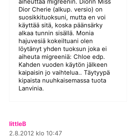
aiheuttaa migreenin. Diorin Miss
Dior Cherie (alkup. versio) on
suosikkituoksuni, mutta en voi
käyttää sitä, koska päänsärky
alkaa tunnin sisällä. Monia
hajuvesiä kokeiltuani olen
löytänyt yhden tuoksun joka ei
aiheuta migreeniä: Chloe edp.
Kahden vuoden käytön jälkeen
kaipaisin jo vaihtelua.. Täytyypä
kipaista nuuhkaisemassa tuota
Lanvinia.
littleB
2.8.2012 klo 10:47