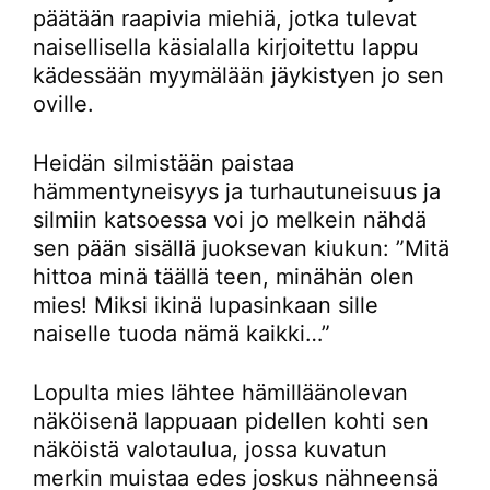
päätään raapivia miehiä, jotka tulevat
naisellisella käsialalla kirjoitettu lappu
kädessään myymälään jäykistyen jo sen
oville.
Heidän silmistään paistaa
hämmentyneisyys ja turhautuneisuus ja
silmiin katsoessa voi jo melkein nähdä
sen pään sisällä juoksevan kiukun: ”Mitä
hittoa minä täällä teen, minähän olen
mies! Miksi ikinä lupasinkaan sille
naiselle tuoda nämä kaikki…”
Lopulta mies lähtee hämilläänolevan
näköisenä lappuaan pidellen kohti sen
näköistä valotaulua, jossa kuvatun
merkin muistaa edes joskus nähneensä