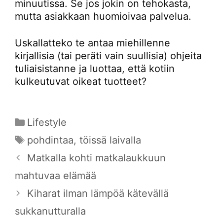
minuutissa. Se jos jokin on tehokasta,
mutta asiakkaan huomioivaa palvelua.
Uskallatteko te antaa miehillenne
kirjallisia (tai peräti vain suullisia) ohjeita
tuliaisistanne ja luottaa, että kotiin
kulkeutuvat oikeat tuotteet?
Kategoriat
Lifestyle
Avainsanat
pohdintaa
,
töissä laivalla
Matkalla kohti matkalaukkuun
mahtuvaa elämää
Kiharat ilman lämpöä kätevällä
sukkanutturalla