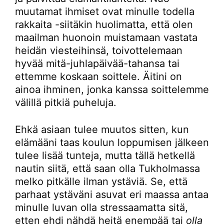
muutamat ihmiset ovat minulle todella
rakkaita -siitäkin huolimatta, että olen
maailman huonoin muistamaan vastata
heidän viesteihinsä, toivottelemaan
hyvää mitä-juhlapäivää-tahansa tai
ettemme koskaan soittele. Äitini on
ainoa ihminen, jonka kanssa soittelemme
välillä pitkiä puheluja.
Ehkä asiaan tulee muutos sitten, kun
elämääni taas koulun loppumisen jälkeen
tulee lisää tunteja, mutta tällä hetkellä
nautin siitä, että saan olla Tukholmassa
melko pitkälle ilman ystäviä. Se, että
parhaat ystäväni asuvat eri maassa antaa
minulle luvan olla stressaamatta sitä,
etten ehdi nähdä heitä enempää tai
olla