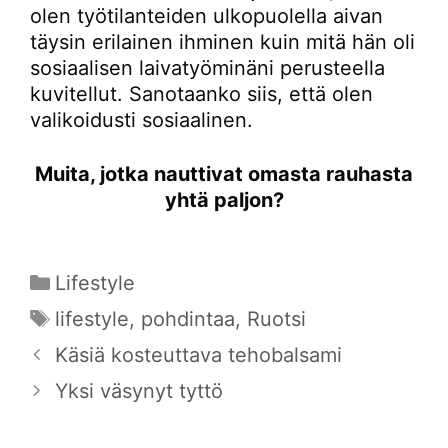
olen työtilanteiden ulkopuolella aivan
täysin erilainen ihminen kuin mitä hän oli
sosiaalisen laivatyöminäni perusteella
kuvitellut. Sanotaanko siis, että olen
valikoidusti sosiaalinen.
Muita, jotka nauttivat omasta rauhasta
yhtä paljon?
Kategoriat
Lifestyle
Avainsanat
lifestyle
,
pohdintaa
,
Ruotsi
Käsiä kosteuttava tehobalsami
Yksi väsynyt tyttö