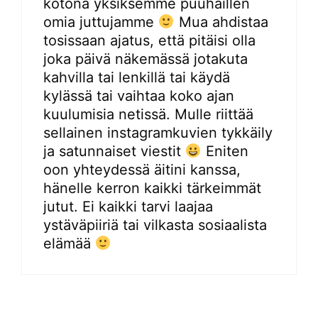
kotona yksiksemme puuhaillen
omia juttujamme
Mua ahdistaa
tosissaan ajatus, että pitäisi olla
joka päivä näkemässä jotakuta
kahvilla tai lenkillä tai käydä
kylässä tai vaihtaa koko ajan
kuulumisia netissä. Mulle riittää
sellainen instagramkuvien tykkäily
ja satunnaiset viestit
Eniten
oon yhteydessä äitini kanssa,
hänelle kerron kaikki tärkeimmät
jutut. Ei kaikki tarvi laajaa
ystäväpiiriä tai vilkasta sosiaalista
elämää