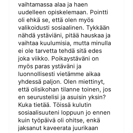
vaihtamassa alaa ja haen
uudelleen opiskelemaan. Pointti
oli ehkä se, että olen myös
valikoidusti sosiaalinen. Tykkään
nähdä ystäviäni, pitää hauskaa ja
vaihtaa kuulumisia, mutta minulla
ei ole tarvetta tehdä sitä edes
joka viikko. Poikaystäväni on
myös paras ystäväni ja
luonnollisesti vietämme aikaa
yhdessä paljon. Olen miettinyt,
että olisikohan tilanne toinen, jos
en seurustelisi ja asuisin yksin?
Kuka tietää. Töissä kulutin
sosiaalisuuteni loppuun jo ennen
kuin työpäivä oli ohitse, enkä
jaksanut kaveerata juurikaan