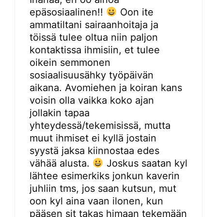
epäsosiaalinen!!
Oon ite
ammatiltani sairaanhoitaja ja
töissä tulee oltua niin paljon
kontaktissa ihmisiin, et tulee
oikein semmonen
sosiaalisuusähky työpäivän
aikana. Avomiehen ja koiran kans
voisin olla vaikka koko ajan
jollakin tapaa
yhteydessä/tekemisissä, mutta
muut ihmiset ei kyllä jostain
syystä jaksa kiinnostaa edes
vähää alusta.
Joskus saatan kyl
lähtee esimerkiks jonkun kaverin
juhliin tms, jos saan kutsun, mut
oon kyl aina vaan ilonen, kun
pääsen sit takas himaan tekemään