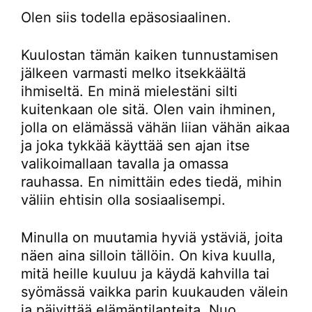
Olen siis todella epäsosiaalinen.
Kuulostan tämän kaiken tunnustamisen
jälkeen varmasti melko itsekkäältä
ihmiseltä. En minä mielestäni silti
kuitenkaan ole sitä. Olen vain ihminen,
jolla on elämässä vähän liian vähän aikaa
ja joka tykkää käyttää sen ajan itse
valikoimallaan tavalla ja omassa
rauhassa. En nimittäin edes tiedä, mihin
väliin ehtisin olla sosiaalisempi.
Minulla on muutamia hyviä ystäviä, joita
näen aina silloin tällöin. On kiva kuulla,
mitä heille kuuluu ja käydä kahvilla tai
syömässä vaikka parin kuukauden välein
ja päivittää elämäntilanteita. Nuo