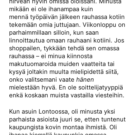
hirveän hyvin omissa oloissani. Minusta
mikään ei ole ihanampaa kuin
mennä työpäivän jälkeen rauhassa kotiin
tekemään omia juttujaan. Viikonloppu on
parhaimmillaan silloin, kun saan
linnoittautua omaan rauhaani kotiini. Jos
shoppailen, tykkään tehdä sen omassa
rauhassa – ei minua kiinnosta
makutuomaroida muiden vaatteita tai
kysyä joltakin muulta mielipidettä siitä,
onko valitsemani vaate
hänen
mielestään hyvä. En ole soittelijatyyppiä
enkä koskaan muista vastailla viesteihin.
Kun asuin Lontoossa, oli minusta yksi
parhaista asioista juuri se, etten tuntenut
kaupungista kovin montaa ihmistä. Oli