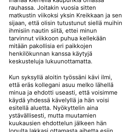
ihanaa kierrellä kaupunkia omassa
rauhassa. Joitakin vuosia sitten
matkustin viikoksi yksin Kreikkaan ja sen
sijaan, että olisin tutustunut siellä muihin
ihmisiin nautin siitä, ettei minun
tarvinnut viikkoon puhua kellekään
mitään pakollisia eri paikkojen
henkilökunnan kanssa käytyjä
keskusteluja lukuunottamatta.
Kun syksyllä aloitin työssäni kävi ilmi,
että eräs kollegani asuu melko lähellä
minua ja ehdotti useasti, että voisimme
käydä yhdessä kävelyllä ja hän voisi
esitellä aluetta. Nyökyttelin aina
ystävällisesti, mutta muutamien
kuukausien ehdottelun jälkeen hän
lopulta lakkasi ottamasta aihetta esiin.