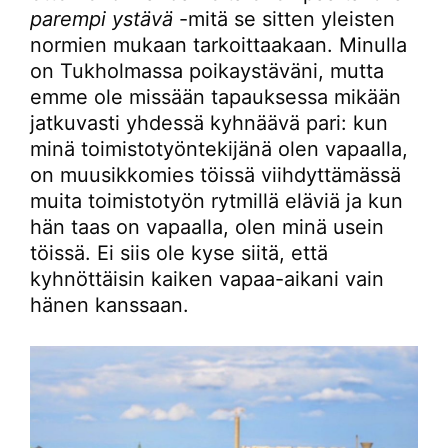
parempi ystävä
-mitä se sitten yleisten
normien mukaan tarkoittaakaan. Minulla
on Tukholmassa poikaystäväni, mutta
emme ole missään tapauksessa mikään
jatkuvasti yhdessä kyhnäävä pari: kun
minä toimistotyöntekijänä olen vapaalla,
on muusikkomies töissä viihdyttämässä
muita toimistotyön rytmillä eläviä ja kun
hän taas on vapaalla, olen minä usein
töissä. Ei siis ole kyse siitä, että
kyhnöttäisin kaiken vapaa-aikani vain
hänen kanssaan.