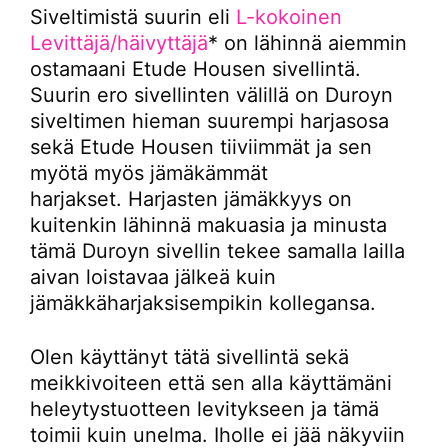
Siveltimistä suurin eli
L-kokoinen
Levittäjä/häivyttäjä
* on lähinnä aiemmin
ostamaani Etude Housen sivellintä.
Suurin ero sivellinten välillä on Duroyn
siveltimen hieman suurempi harjasosa
sekä Etude Housen tiiviimmät ja sen
myötä myös jämäkämmät
harjakset. Harjasten jämäkkyys on
kuitenkin lähinnä makuasia ja minusta
tämä Duroyn sivellin tekee samalla lailla
aivan loistavaa jälkeä kuin
jämäkkäharjaksisempikin kollegansa.
Olen käyttänyt tätä sivellintä sekä
meikkivoiteen että sen alla käyttämäni
heleytystuotteen levitykseen ja tämä
toimii kuin unelma. Iholle ei jää näkyviin