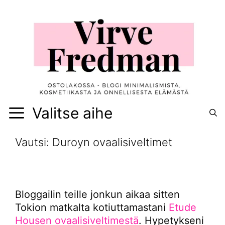
Siirry
sisältöön
Valitse aihe
Vautsi: Duroyn ovaalisiveltimet
Bloggailin teille jonkun aikaa sitten
Tokion matkalta kotiuttamastani
Etude
Housen ovaalisiveltimestä
. Hypetykseni