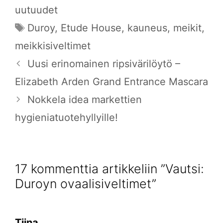
uutuudet
Avainsanat
Duroy
,
Etude House
,
kauneus
,
meikit
,
meikkisiveltimet
Uusi erinomainen ripsivärilöytö –
Elizabeth Arden Grand Entrance Mascara
Nokkela idea markettien
hygieniatuotehyllyille!
17 kommenttia artikkeliin ”Vautsi:
Duroyn ovaalisiveltimet”
Tiina