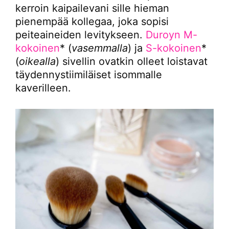
kerroin kaipailevani sille hieman
pienempää kollegaa, joka sopisi
peiteaineiden levitykseen.
Duroyn M-
kokoinen
* (
vasemmalla
) ja
S-kokoinen
*
(
oikealla
) sivellin ovatkin olleet loistavat
täydennystiimiläiset isommalle
kaverilleen.