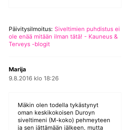
Päivitysilmoitus:
Siveltimien puhdistus ei
ole enää mitään ilman tätä! - Kauneus &
Terveys -blogit
Marija
9.8.2016 klo 18:26
Mäkin olen todella tykästynyt
oman keskikokoisen Duroyn
siveltimeni (M-koko) pehmeyteen
ja sen jättämään jälkeen, mutta