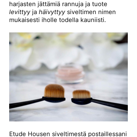
harjasten jättämiä rannuja ja tuote
levittyy
ja
häivyttyy
siveltimen nimen
mukaisesti iholle todella kauniisti.
Etude Housen siveltimestä postaillessani