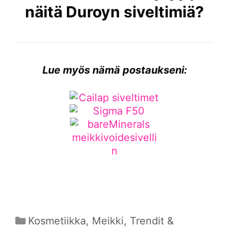
näitä Duroyn siveltimiä?
Lue myös nämä postaukseni:
Kategoriat
Kosmetiikka
,
Meikki
,
Trendit &