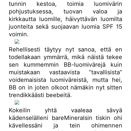
tunnin kestoa, toimia luomivärin
pohjustuksessa, tuovan valoa ja
kirkkautta luomille, häivyttävän luomilta
juonteita sekä suojaavan luomia SPF 15
voimin.
Rehellisesti täytyy nyt sanoa, että en
todellakaan ymmärrä, mikä näistä tekee
sen kummemmin BB-luomivärejä kuin
muistakaan vastaavista ”tavallisista”
voidemaisista luomiväreistä, mutta hei,
BB on in joten olkoot nämäkin nyt sitten
trendikkäästi beebeitä.
Kokeilin yhtä vaaleaa sävyä
kädenselälleni bareMineralsin tiskin ohi
kävellessäni ja tein ohimennen