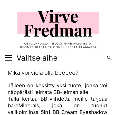
Siirry
sisältöön
Valitse aihe
Mikä voi vielä olla beebee?
Jälleen on keksitty yksi tuote, jonka voi
näppärästi leimata BB-leiman alle.
Tällä kertaa BB-viihdettä meille tarjoaa
bareMinerals, joka on tuonut
valikoimiinsa 5in1 BB Cream Eyeshadow