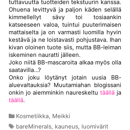
tuttavuutta tuotteiden tekstuurin kanssa.
Ohuena levittyvä ja paljon käden selällä
kimmellellyt sävy toi tosiaankin
katseeseen valoa, tuintui puuterimaisen
mattaiselta ja on varmasti luomilla hyvin
kestävä ja ne loistavasti pohjustava. Ihan
kivan oloinen tuote siis, mutta BB-leiman
iskeminen nauratti jälleen.
Joko niitä BB-mascaroita alkaa myös olla
saatavilla…?
Onko joku löytänyt jotain uusia BB-
aluevaltauksia? Muutamiahan blogissani
onkin jo aiemminkin naureskeltu
täällä
ja
täällä
.
Kategoriat
Kosmetiikka
,
Meikki
Avainsanat
bareMinerals
,
kauneus
,
luomivärit