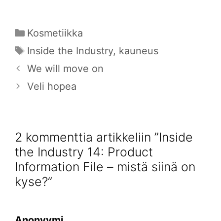
Kategoriat
Kosmetiikka
Avainsanat
Inside the Industry
,
kauneus
We will move on
Veli hopea
2 kommenttia artikkeliin ”Inside
the Industry 14: Product
Information File – mistä siinä on
kyse?”
Anonyymi