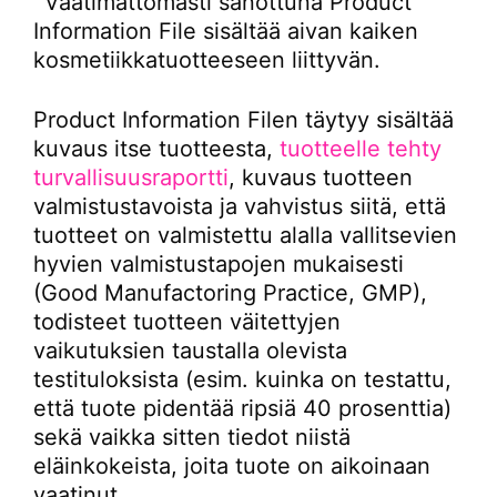
´Vaatimattomasti sanottuna Product
Information File sisältää aivan kaiken
kosmetiikkatuotteeseen liittyvän.
Product Information Filen täytyy sisältää
kuvaus itse tuotteesta,
tuotteelle tehty
turvallisuusraportti
, kuvaus tuotteen
valmistustavoista ja vahvistus siitä, että
tuotteet on valmistettu alalla vallitsevien
hyvien valmistustapojen mukaisesti
(Good Manufactoring Practice, GMP),
todisteet tuotteen väitettyjen
vaikutuksien taustalla olevista
testituloksista (esim. kuinka on testattu,
että tuote pidentää ripsiä 40 prosenttia)
sekä vaikka sitten tiedot niistä
eläinkokeista, joita tuote on aikoinaan
vaatinut.