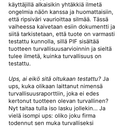
käyttäjillä alkaisikin yhtäkkiä ilmetä
ongelmia näön kanssa ja huomattaisiin,
että ripsiväri vaurioittaa silmää. Tässä
vaiheessa kaivetaan esiin dokumentti ja
siitä tarkistetaan, että tuote on varmasti
testattu kunnolla, sillä PIF sisältää
tuotteen turvallisuusarvioinnin ja sieltä
tulee ilmetä, kuinka turvallisuus on
testattu.
Ups, ai eikö sitä oltukaan testattu?
Ja
ups, kuka olikaan laittanut nimensä
turvallisuusraporttiin, joka ei edes
kertonut tuotteen olevan turvallinen?
Nyt taitaa tulla iso lasku jollekin… Ja
vielä isompi ups: oliko joku firma
todennut sen muka turvalliseksi