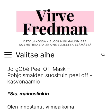
Siirry
sisältöön
Valitse aihe
JorgObé Peel Off Mask –
Pohjoismaiden suosituin peel off -
kasvonaamio
*Sis. mainoslinkin
Olen innostunut viimeaikoina