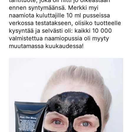
tähtituote, joka oli hitti jo oikeastaan
ennen syntymäänsä. Merkki myi
naamiota kuluttajille 10 ml pusseissa
verkossa testatakseen, olisiko tuotteelle
kysyntää ja selvästi oli: kaikki 10 000
valmistettua naamiopussia oli myyty
muutamassa kuukaudessa!