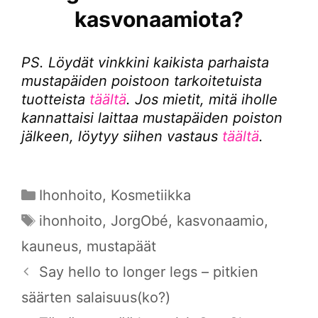
kasvonaamiota?
PS. Löydät vinkkini kaikista parhaista
mustapäiden poistoon tarkoitetuista
tuotteista
täältä
. Jos mietit, mitä iholle
kannattaisi laittaa mustapäiden poiston
jälkeen, löytyy siihen vastaus
täältä
.
Kategoriat
Ihonhoito
,
Kosmetiikka
Avainsanat
ihonhoito
,
JorgObé
,
kasvonaamio
,
kauneus
,
mustapäät
Say hello to longer legs – pitkien
säärten salaisuus(ko?)