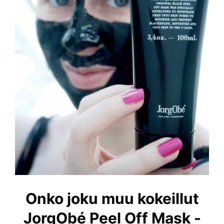
Onko joku muu kokeillut
JorgObé Peel Off Mask -