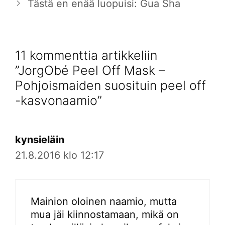
Tästä en enää luopuisi: Gua Sha
11 kommenttia artikkeliin
”JorgObé Peel Off Mask –
Pohjoismaiden suosituin peel off
-kasvonaamio”
kynsieläin
21.8.2016 klo 12:17
Mainion oloinen naamio, mutta
mua jäi kiinnostamaan, mikä on