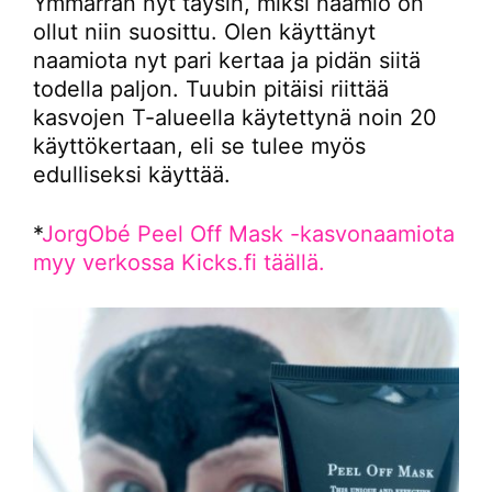
Ymmärrän nyt täysin, miksi naamio on
ollut niin suosittu. Olen käyttänyt
naamiota nyt pari kertaa ja pidän siitä
todella paljon. Tuubin pitäisi riittää
kasvojen T-alueella käytettynä noin 20
käyttökertaan, eli se tulee myös
edulliseksi käyttää.
*
JorgObé Peel Off Mask -kasvonaamiota
myy verkossa Kicks.fi täällä.