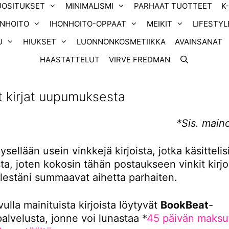
UOSITUKSET
MINIMALISMI
PARHAAT TUOTTEET
K
ONHOITO
IHONHOITO-OPPAAT
MEIKIT
LIFESTYL
U
HIUKSET
LUONNONKOSMETIIKKA
AVAINSANAT
HAASTATTELUT
VIRVE FREDMAN
 kirjat uupumuksesta
*Sis. main
ysellään usein vinkkejä kirjoista, jotka käsittelis
, joten kokosin tähän postaukseen vinkit kirjoi
elestäni summaavat aihetta parhaiten.
ulla mainituista kirjoista löytyvät
BookBeat
-
palvelusta, jonne voi lunastaa *
45 päivän maks