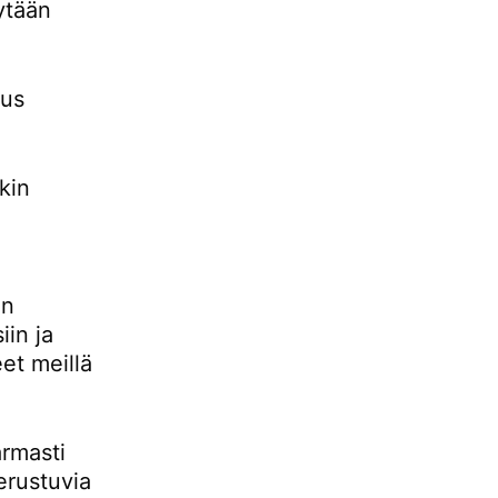
ytään
uus
kin
in
in ja
et meillä
rmasti
erustuvia