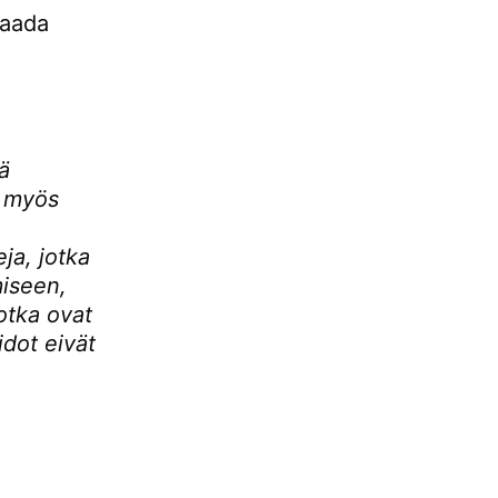
saada
ä
n myös
ja, jotka
miseen,
jotka ovat
idot eivät