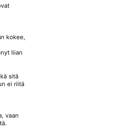
ovat
än kokee,
yt liian
kä sitä
n ei riitä
a, vaan
tä.