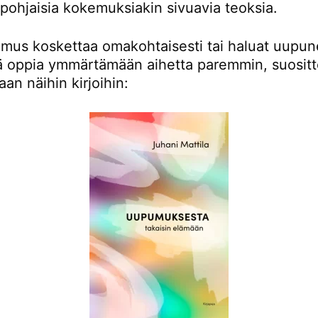
pohjaisia kokemuksiakin sivuavia teoksia.
mus koskettaa omakohtaisesti tai haluat uupu
ä oppia ymmärtämään aihetta paremmin, suositt
an näihin kirjoihin: