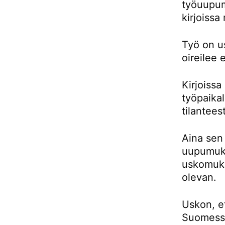
työuupum
kirjoiss
Työ on u
oireilee 
Kirjoissa
työpaikal
tilantees
Aina sen
uupumuks
uskomuks
olevan.
Uskon, e
Suomessa