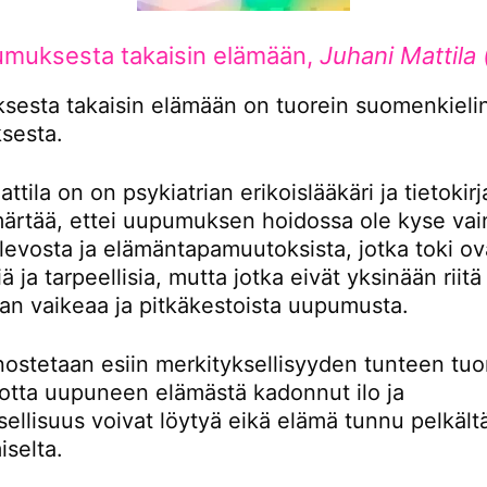
muksesta takaisin elämään,
Juhani Mattila
esta takaisin elämään on tuorein suomenkieli
sesta.
ttila on on psykiatrian erikoislääkäri ja tietokirjai
ärtää, ettei uupumuksen hoidossa ole kyse vai
levosta ja elämäntapamuutoksista, jotka toki ov
iä ja tarpeellisia, mutta jotka eivät yksinään riitä
an vaikeaa ja pitkäkestoista uupumusta.
 nostetaan esiin merkityksellisyyden tunteen tu
jotta uupuneen elämästä kadonnut ilo ja
sellisuus voivat löytyä eikä elämä tunnu pelkält
iselta.