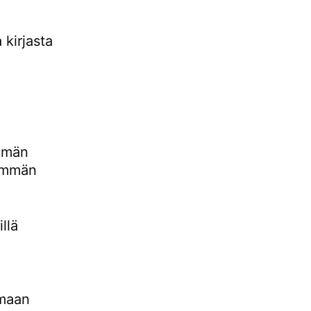
 kirjasta
emmän
hemmän
llä
omaan