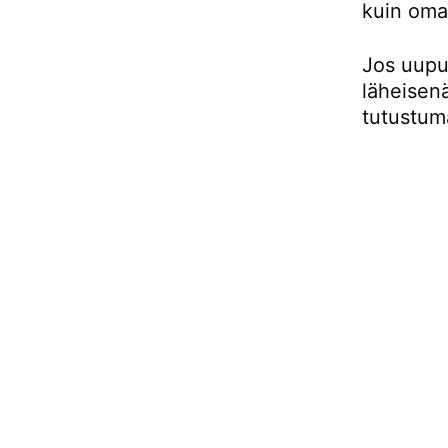
kuin oma
Jos uupu
läheisen
tutustuma