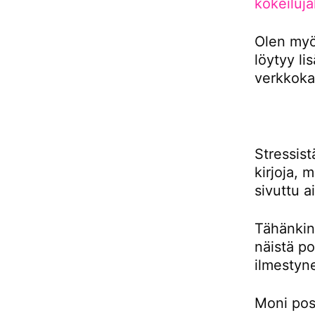
kokeiluja
Olen myös
löytyy li
verkkoka
Stressis
kirjoja,
sivuttu a
Tähänkin 
näistä po
ilmestyn
Moni pos