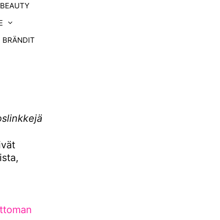
-BEAUTY
E
BRÄNDIT
oslinkkejä
ivät
sta,
uttoman