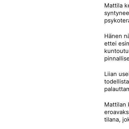
Mattila k
syntynee
psykoter
Hänen nä
ettei es
kuntoutu
pinnallis
Liian us
todellist
palautta
Mattilan
eroavaksi
tilana, j