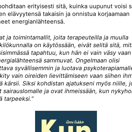
pohditaan erityisesti sitä, kuinka uupunut voisi 
n elävyytensä takaisin ja onnistua korjaamaan
neet energianlähteensä.
at ja toimintamallit, joita terapeuteilla ja muulla
ilökunnalla on käytössään, eivät selitä sitä, mit
sisimmässä tapahtuu, kun hän ei vain väsy vaa
ergialähteensä sammuvat. Ongelmaan olisi
tava syvällisemmin ja luotava psykoterapiamalle
kity vain oireiden lievittämiseen vaan siihen ih
tä kärsii. Siksi kohdistan ajatukseni myös niille, 
 sairauslomalle ja ovat ihmeissään, kun nykyho
ä tarpeeksi.”