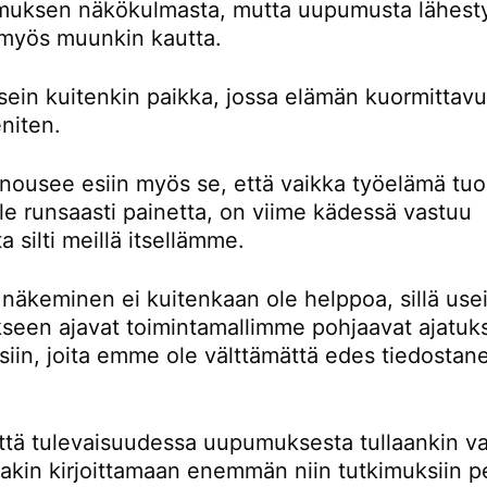
uksen näkökulmasta, mutta uupumusta lähest
a myös muunkin kautta.
sein kuitenkin paikka, jossa elämän kuormittav
eniten.
 nousee esiin myös se, että vaikka työelämä tuo
le runsaasti painetta, on viime kädessä vastuu
ta silti meillä itsellämme.
 näkeminen ei kuitenkaan ole helppoa, sillä use
een ajavat toimintamallimme pohjaavat ajatuksi
iin, joita emme ole välttämättä edes tiedostane
ttä tulevaisuudessa uupumuksesta tullaankin va
kin kirjoittamaan enemmän niin tutkimuksiin p