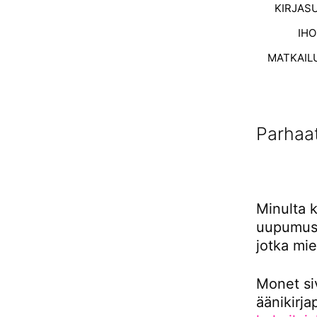
KIRJAS
IH
MATKAIL
Parhaat
Minulta k
uupumusta
jotka mi
Monet siv
äänikirja