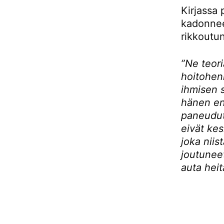
Kirjassa 
kadonnee
rikkoutu
”Ne teori
hoitohenk
ihmisen 
hänen en
paneudut
eivät kes
joka niis
joutuneet
auta heit