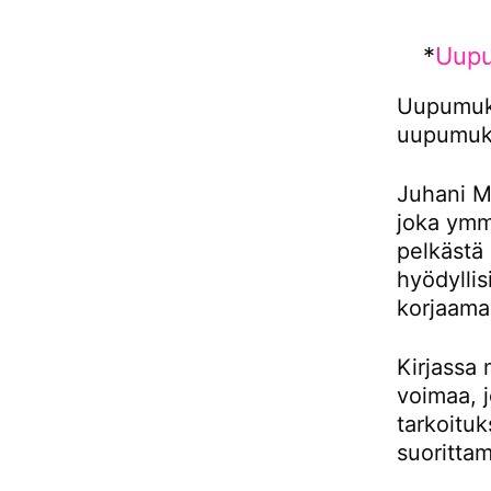
*
Uupu
Uupumuks
uupumuk
Juhani Ma
joka ymm
pelkästä 
hyödyllis
korjaama
Kirjassa
voimaa, 
tarkoituk
suorittam