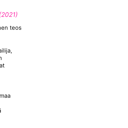
 (2021)
nen teos
lija,
n
at
omaa
ä