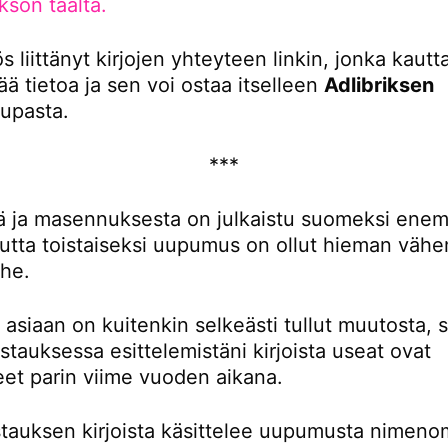
kson täältä.
 liittänyt kirjojen yhteyteen linkin, jonka kautta
sää tietoa ja sen voi ostaa itselleen
Adlibriksen
upasta.
***
tä ja masennuksesta on julkaistu suomeksi en
 mutta toistaiseksi uupumus on ollut hieman vä
ihe.
asiaan on kuitenkin selkeästi tullut muutosta, si
stauksessa esittelemistäni kirjoista useat ovat
eet parin viime vuoden aikana.
tauksen kirjoista käsittelee uupumusta nimen