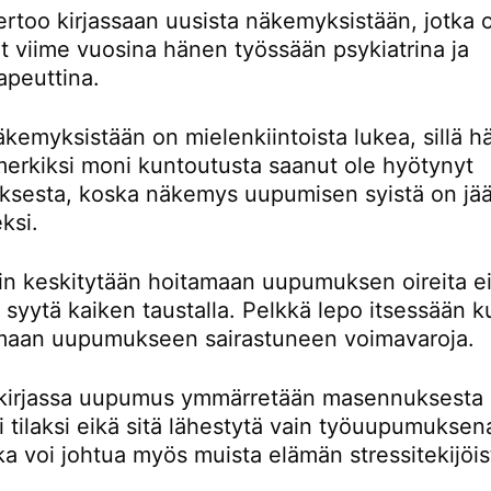
ertoo kirjassaan uusista näkemyksistään, jotka 
t viime vuosina hänen työssään psykiatrina ja
apeuttina.
kemyksistään on mielenkiintoista lukea, sillä h
imerkiksi moni kuntoutusta saanut ole hyötynyt
ksesta, koska näkemys uupumisen syistä on jään
eksi.
ein keskitytään hoitamaan uupumuksen oireita ei
a syytä kaiken taustalla. Pelkkä lepo itsessään ku
maan uupumukseen sairastuneen voimavaroja.
 kirjassa uupumus ymmärretään masennuksesta
 tilaksi eikä sitä lähestytä vain työuupumuksen
oka voi johtua myös muista elämän stressitekijöis