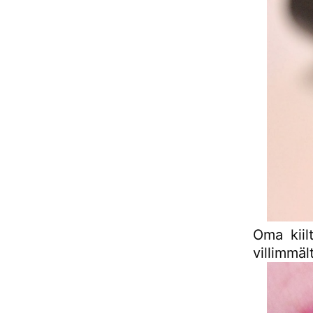
Oma kiil
villimmäl