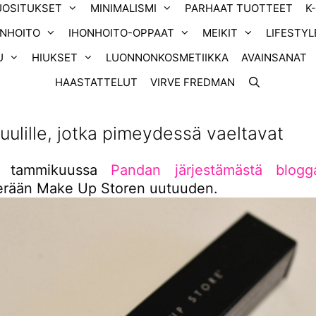
UOSITUKSET
MINIMALISMI
PARHAAT TUOTTEET
K
ONHOITO
IHONHOITO-OPPAAT
MEIKIT
LIFESTYL
U
HIUKSET
LUONNONKOSMETIIKKA
AVAINSANAT
HAASTATTELUT
VIRVE FREDMAN
uulille, jotka pimeydessä vaeltavat
n tammikuussa
Pandan järjestämästä bloggar
i erään Make Up Storen uutuuden.