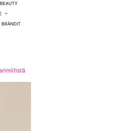
-BEAUTY
E
BRÄNDIT
imiitistä