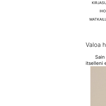
KIRJAS
IH
MATKAIL
Valoa h
Sai
itsellen