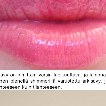
sävy on nimittäin varsin läpikuultava ja lähinn
nen pienellä shimmerillä varustettu arkisävy, j
anteeseen kuin tilanteeseen.