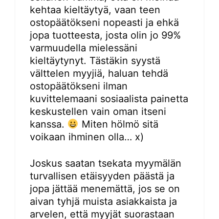
kehtaa kieltäytyä, vaan teen
ostopäätökseni nopeasti ja ehkä
jopa tuotteesta, josta olin jo 99%
varmuudella mielessäni
kieltäytynyt. Tästäkin syystä
välttelen myyjiä, haluan tehdä
ostopäätökseni ilman
kuvittelemaani sosiaalista painetta
keskustellen vain oman itseni
kanssa.
Miten hölmö sitä
voikaan ihminen olla… x)
Joskus saatan tsekata myymälän
turvallisen etäisyyden päästä ja
jopa jättää menemättä, jos se on
aivan tyhjä muista asiakkaista ja
arvelen, että myyjät suorastaan