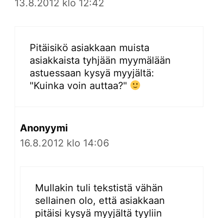
13.8.2012 klo 12:42
Pitäisikö asiakkaan muista
asiakkaista tyhjään myymälään
astuessaan kysyä myyjältä:
"Kuinka voin auttaa?"
Anonyymi
16.8.2012 klo 14:06
Mullakin tuli tekstistä vähän
sellainen olo, että asiakkaan
pitäisi kysyä myyjältä tyyliin