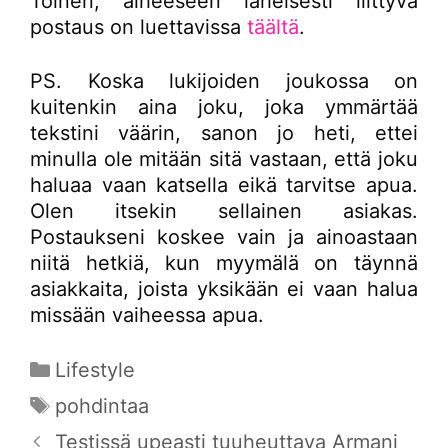
Toinen, aiheeseen läheisesti liittyvä
postaus on luettavissa
täältä
.
PS. Koska lukijoiden joukossa on
kuitenkin aina joku, joka ymmärtää
tekstini väärin, sanon jo heti, ettei
minulla ole mitään sitä vastaan, että joku
haluaa vaan katsella eikä tarvitse apua.
Olen itsekin sellainen asiakas.
Postaukseni koskee vain ja ainoastaan
niitä hetkiä, kun myymälä on täynnä
asiakkaita, joista yksikään ei vaan halua
missään vaiheessa apua.
Kategoriat
Lifestyle
Avainsanat
pohdintaa
Testissä upeasti tuuheuttava Armani