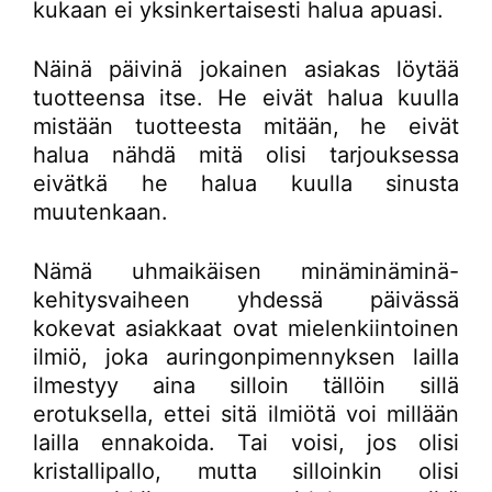
kukaan ei yksinkertaisesti halua apuasi.
Näinä päivinä jokainen asiakas löytää
tuotteensa itse. He eivät halua kuulla
mistään tuotteesta mitään, he eivät
halua nähdä mitä olisi tarjouksessa
eivätkä he halua kuulla sinusta
muutenkaan.
Nämä uhmaikäisen minäminäminä-
kehitysvaiheen yhdessä päivässä
kokevat asiakkaat ovat mielenkiintoinen
ilmiö, joka auringonpimennyksen lailla
ilmestyy aina silloin tällöin sillä
erotuksella, ettei sitä ilmiötä voi millään
lailla ennakoida. Tai voisi, jos olisi
kristallipallo, mutta silloinkin olisi