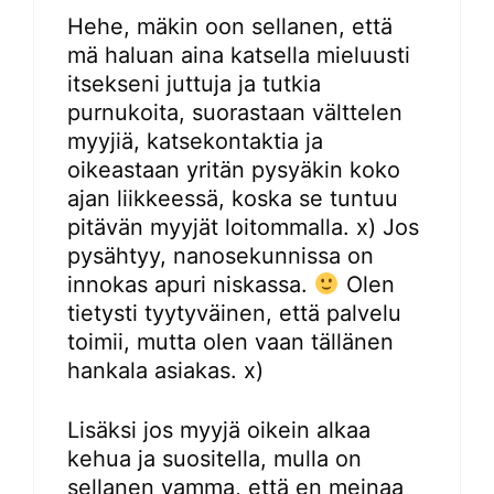
Hehe, mäkin oon sellanen, että
mä haluan aina katsella mieluusti
itsekseni juttuja ja tutkia
purnukoita, suorastaan välttelen
myyjiä, katsekontaktia ja
oikeastaan yritän pysyäkin koko
ajan liikkeessä, koska se tuntuu
pitävän myyjät loitommalla. x) Jos
pysähtyy, nanosekunnissa on
innokas apuri niskassa.
Olen
tietysti tyytyväinen, että palvelu
toimii, mutta olen vaan tällänen
hankala asiakas. x)
Lisäksi jos myyjä oikein alkaa
kehua ja suositella, mulla on
sellanen vamma, että en meinaa