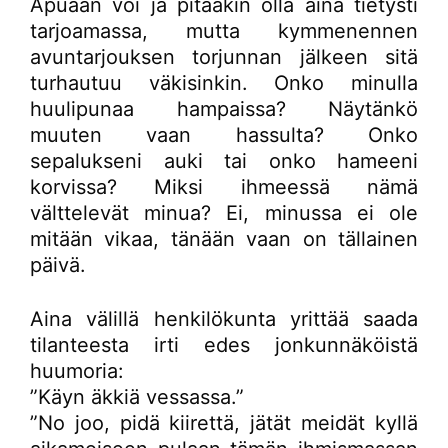
Apuaan voi ja pitääkin olla aina tietysti
tarjoamassa, mutta kymmenennen
avuntarjouksen torjunnan jälkeen sitä
turhautuu väkisinkin. Onko minulla
huulipunaa hampaissa? Näytänkö
muuten vaan hassulta? Onko
sepalukseni auki tai onko hameeni
korvissa? Miksi ihmeessä nämä
välttelevät minua? Ei, minussa ei ole
mitään vikaa, tänään vaan on tällainen
päivä.
Aina välillä henkilökunta yrittää saada
tilanteesta irti edes jonkunnäköistä
huumoria:
”Käyn äkkiä vessassa.”
”No joo, pidä kiirettä, jätät meidät kyllä