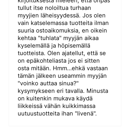
kirjoituksesta mieleen, että onpas
tullut itse noloiltua turhaan
myyjien läheisyydessä. Jos olen
vain katselemassa tuotteita ilman
suuria ostoaikomuksia, en oikein
kehtaa "tuhlata" myyjän aikaa
kyselemällä ja höpisemällä
tuotteista. Olen ajatellut, että se
on epäkohteliasta jos ei sitten
osta mitään. Hmm…ehkä vastaan
tämän jälkeen useammin myyjän
"voinko auttaa sinua?"
kysymykseen eri tavalla. Minusta
on kuitenkin mukava käydä
liikkeissä vähän kuikkimassa
uutuustuotteita ihan "livenä".