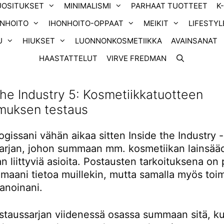
UOSITUKSET
MINIMALISMI
PARHAAT TUOTTEET
K
ONHOITO
IHONHOITO-OPPAAT
MEIKIT
LIFESTYL
U
HIUKSET
LUONNONKOSMETIIKKA
AVAINSANAT
HAASTATTELUT
VIRVE FREDMAN
the Industry 5: Kosmetiikkatuotteen
muksen testaus
logissani vähän aikaa sitten Inside the Industry -
arjan, johon summaan mm. kosmetiikan lainsää
n liittyviä asioita. Postausten tarkoituksena on p
amaani tietoa muillekin, mutta samalla myös toi
anoinani.
staussarjan viidenessä osassa summaan sitä, k