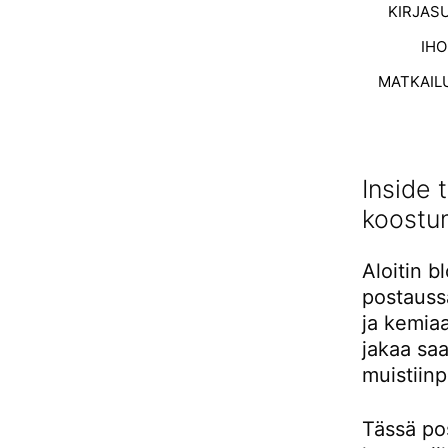
KIRJAS
IH
MATKAIL
Inside 
koostu
Aloitin b
postauss
ja kemiaa
jakaa sa
muistiinp
Tässä po