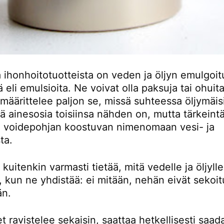
 ihonhoitotuotteista on veden ja öljyn emulgoit
ä eli emulsioita. Ne voivat olla paksuja tai ohuita
äärittelee paljon se, missä suhteessa öljymäisi
ä ainesosia toisiinsa nähden on, mutta tärkeint
a voidepohjan koostuvan nimenomaan vesi- ja
ta.
kuitenkin varmasti tietää, mitä vedelle ja öljylle
 kun ne yhdistää: ei mitään, nehän eivät sekoit
än.
t ravistelee sekaisin, saattaa hetkellisesti saad