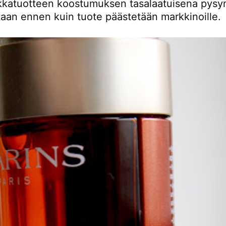
kkatuotteen koostumuksen tasalaatuisena pys
taan ennen kuin tuote päästetään markkinoille.