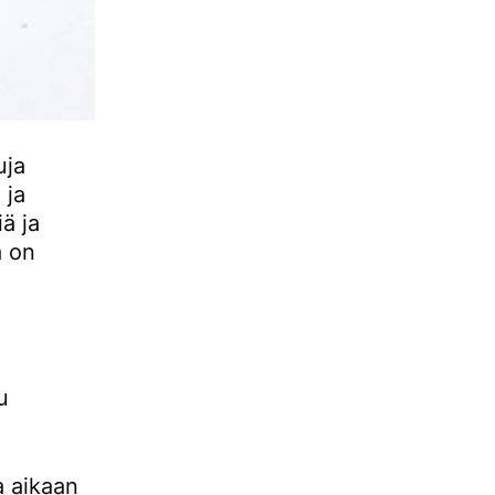
uja
 ja
ä ja
ä on
u
a aikaan