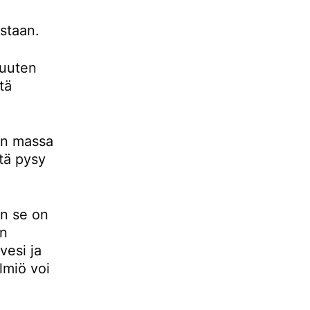
istaan.
muuten
tä
en massa
ttä pysy
un se on
an
vesi ja
lmiö voi