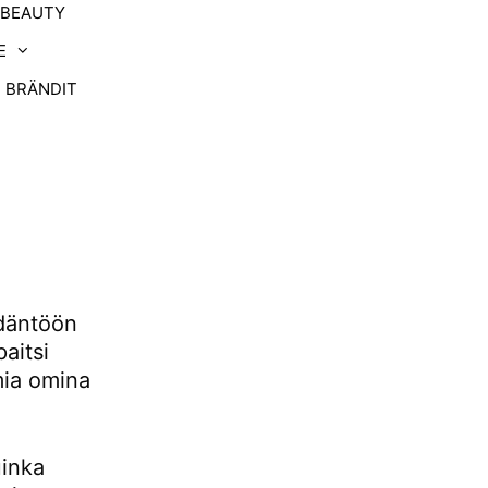
-BEAUTY
E
BRÄNDIT
däntöön
aitsi
mia omina
uinka