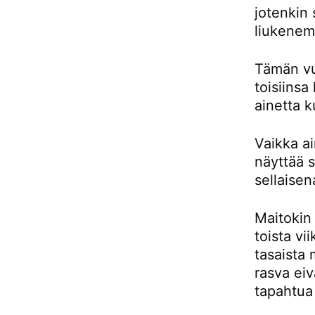
jotenkin 
liukenema
Tämän vuo
toisiins
ainetta 
Vaikka a
näyttää s
sellaise
Maitokin
toista vi
tasaista
rasva ei
tapahtua