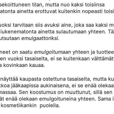
sekoittuneen tilan, mutta nuo kaksi toisiinsa
tonta ainetta erottuvat kuitenkin nopeasti tois
ksi tarvitaan siis avuksi aine, joka saa kaksi 
a liukenematonta ainetta sulautumaan yhteen. Tä
kutsutaan
emulgaattoriksi
.
ineet on saatu
emulgoitumaan
yhteen ja tuotte
en vuoksi tasaiselta, ei se kuitenkaan välttämä
na kovinkaan kauaa.
 näyttää kaupasta ostettuna tasaiselta, mutta k
ikkoa jääkaapissa aukinaisena, ei se enää oleka
 massaa. Sen koostumus on muuttunut, sillä sen 
vät enää olekaan emulgoituneina yhteen. Sama i
 kosmetiikankin puolella.