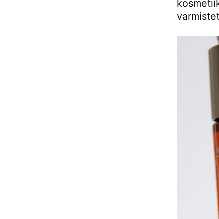
kosmetii
varmiste