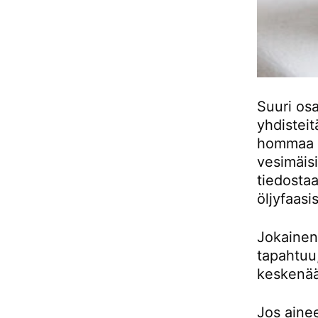
Suuri osa
yhdisteit
hommaa m
vesimäisi
tiedosta
öljyfaasis
Jokainen 
tapahtuu,
keskenä
Jos ainee