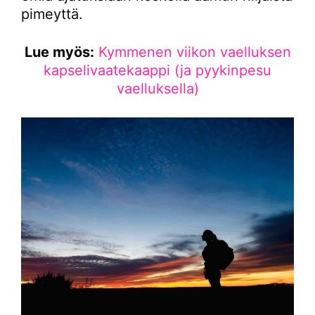
pimeyttä.
Lue myös:
Kymmenen viikon vaelluksen
kapselivaatekaappi (ja pyykinpesu
vaelluksella)