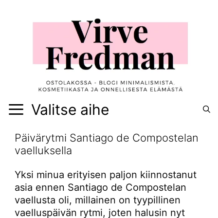
Siirry
sisältöön
Valitse aihe
Päivärytmi Santiago de Compostelan
vaelluksella
Yksi minua erityisen paljon kiinnostanut
asia ennen Santiago de Compostelan
vaellusta oli, millainen on tyypillinen
vaelluspäivän rytmi, joten halusin nyt