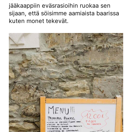
jääkaappiin eväsrasioihin ruokaa sen
sijaan, että söisimme aamiaista baarissa
kuten monet tekevät.