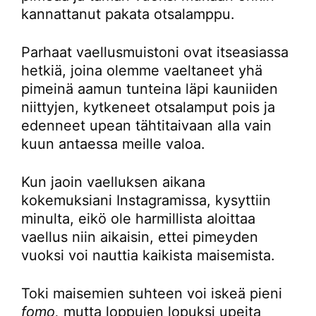
kannattanut pakata otsalamppu.
Parhaat vaellusmuistoni ovat itseasiassa
hetkiä, joina olemme vaeltaneet yhä
pimeinä aamun tunteina läpi kauniiden
niittyjen, kytkeneet otsalamput pois ja
edenneet upean tähtitaivaan alla vain
kuun antaessa meille valoa.
Kun jaoin vaelluksen aikana
kokemuksiani Instagramissa, kysyttiin
minulta, eikö ole harmillista aloittaa
vaellus niin aikaisin, ettei pimeyden
vuoksi voi nauttia kaikista maisemista.
Toki maisemien suhteen voi iskeä pieni
fomo,
mutta loppujen lopuksi upeita