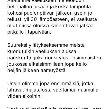
Aloitimme vaelluksemme elokuun
helleaallon aikaan ja koska lämpötila
kohosi puolenpäivän jälkeen usein jo
reilusti yli 30 lämpöasteen, ei vaellusta
ollut niissä oloissa kannattavaa jatkaa
pitkälle iltapäivään.
Suureksi yllätykseksemme meistä
kuoriutuikin vaelluksen alussa
pariskunta, joka nousi ylös ensimmäisten
joukossa aikaisimmillaan jopa kello
neljän jälkeen aamuyöstä.
Usein olimme jopa ensimmäisiä, jotka
lähtivät majatalosta vaeltamaan aamulla
viiden aikoihin.