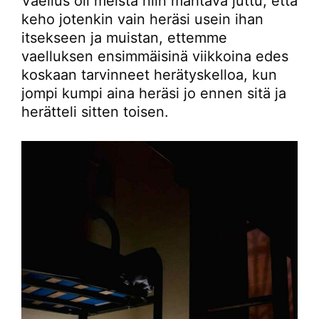
Vaellus oli meistä niin mahtava juttu, että
keho jotenkin vain heräsi usein ihan
itsekseen ja muistan, ettemme
vaelluksen ensimmäisinä viikkoina edes
koskaan tarvinneet herätyskelloa, kun
jompi kumpi aina heräsi jo ennen sitä ja
herätteli sitten toisen.