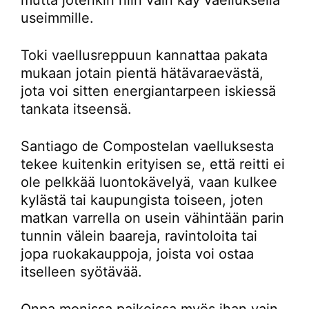
mutta jotenkin niin vain käy vaelluksella
useimmille.
Toki vaellusreppuun kannattaa pakata
mukaan jotain pientä hätävaraevästä,
jota voi sitten energiantarpeen iskiessä
tankata itseensä.
Santiago de Compostelan vaelluksesta
tekee kuitenkin erityisen se, että reitti ei
ole pelkkää luontokävelyä, vaan kulkee
kylästä tai kaupungista toiseen, joten
matkan varrella on usein vähintään parin
tunnin välein baareja, ravintoloita tai
jopa ruokakauppoja, joista voi ostaa
itselleen syötävää.