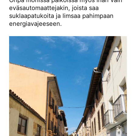
Onpa monissa paikoissa myös ihan vain
eväsautomaattejakin, joista saa
suklaapatukoita ja limsaa pahimpaan
energiavajeeseen.