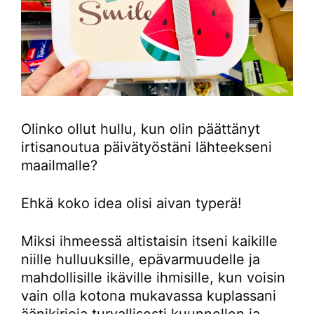
Olinko ollut hullu, kun olin päättänyt
irtisanoutua päivätyöstäni lähteekseni
maailmalle?
Ehkä koko idea olisi aivan typerä!
Miksi ihmeessä altistaisin itseni kaikille
niille hulluuksille, epävarmuudelle ja
mahdollisille ikäville ihmisille, kun voisin
vain olla kotona mukavassa kuplassani
äänikirjoja turvallisesti kuunnellen ja