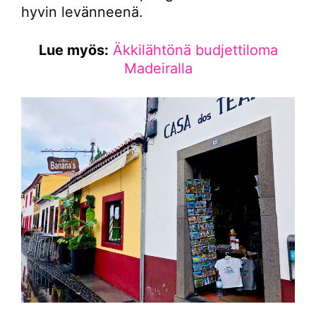
hyvin levänneenä.
Lue myös:
Äkkilähtönä budjettiloma
Madeiralla