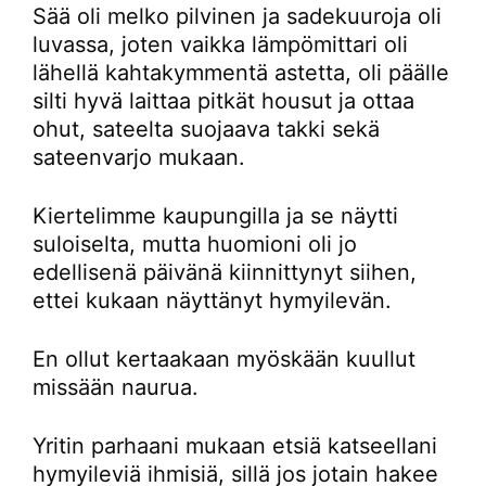
Sää oli melko pilvinen ja sadekuuroja oli
luvassa, joten vaikka lämpömittari oli
lähellä kahtakymmentä astetta, oli päälle
silti hyvä laittaa pitkät housut ja ottaa
ohut, sateelta suojaava takki sekä
sateenvarjo mukaan.
Kiertelimme kaupungilla ja se näytti
suloiselta, mutta huomioni oli jo
edellisenä päivänä kiinnittynyt siihen,
ettei kukaan näyttänyt hymyilevän.
En ollut kertaakaan myöskään kuullut
missään naurua.
Yritin parhaani mukaan etsiä katseellani
hymyileviä ihmisiä, sillä jos jotain hakee