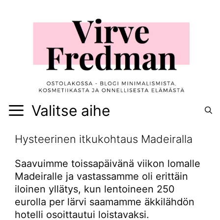
Siirry
sisältöön
Valitse aihe
Hysteerinen itkukohtaus Madeiralla
Saavuimme toissapäivänä viikon lomalle
Madeiralle ja vastassamme oli erittäin
iloinen yllätys, kun lentoineen 250
eurolla per lärvi saamamme äkkilähdön
hotelli osoittautui loistavaksi.