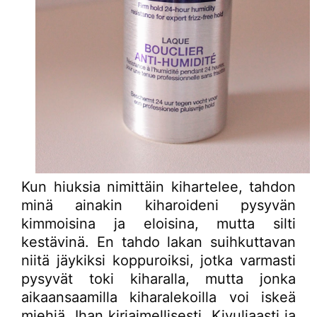
Kun hiuksia nimittäin kihartelee, tahdon
minä ainakin kiharoideni pysyvän
kimmoisina ja eloisina, mutta silti
kestävinä. En tahdo lakan suihkuttavan
niitä jäykiksi koppuroiksi, jotka varmasti
pysyvät toki kiharalla, mutta jonka
aikaansaamilla kiharalekoilla voi iskeä
miehiä. Ihan kirjaimellisesti. Kivuliaasti ja