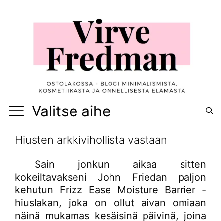
Siirry
sisältöön
Valitse aihe
Hiusten arkkivihollista vastaan
Sain jonkun aikaa sitten
kokeiltavakseni John Friedan paljon
kehutun Frizz Ease Moisture Barrier -
hiuslakan, joka on ollut aivan omiaan
näinä mukamas kesäisinä päivinä, joina