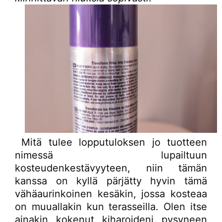
Mitä tulee lopputuloksen jo tuotteen
nimessä lupailtuun
kosteudenkestävyyteen, niin tämän
kanssa on kyllä pärjätty hyvin tämä
vähäaurinkoinen kesäkin, jossa kosteaa
on muuallakin kun terasseilla. Olen itse
ainakin kokenut kiharoideni pysyneen