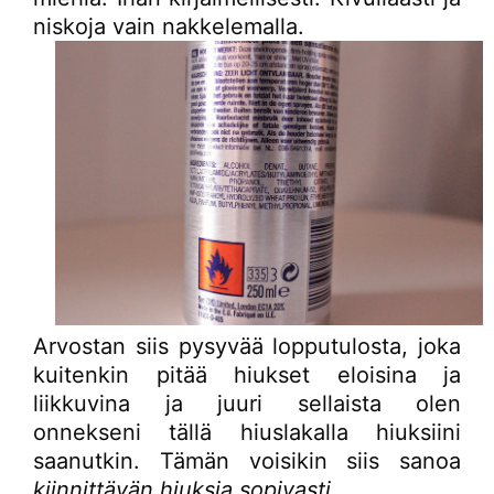
niskoja vain nakkelemalla.
Arvostan siis pysyvää lopputulosta, joka
kuitenkin pitää hiukset eloisina ja
liikkuvina ja juuri sellaista olen
onnekseni tällä hiuslakalla hiuksiini
saanutkin. Tämän voisikin siis sanoa
kiinnittävän hiuksia sopivasti
.