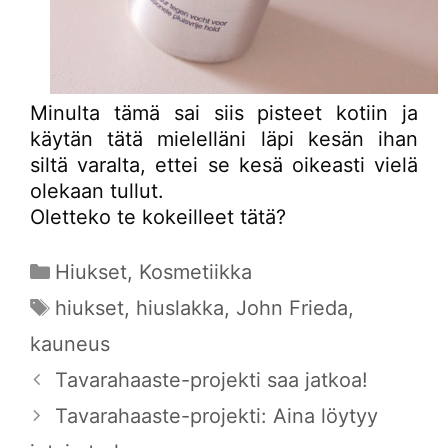
Minulta tämä sai siis pisteet kotiin ja
käytän tätä mielelläni läpi kesän ihan
siltä varalta, ettei se kesä oikeasti vielä
olekaan tullut.
Oletteko te kokeilleet tätä?
Kategoriat
Hiukset
,
Kosmetiikka
Avainsanat
hiukset
,
hiuslakka
,
John Frieda
,
kauneus
Tavarahaaste-projekti saa jatkoa!
Tavarahaaste-projekti: Aina löytyy