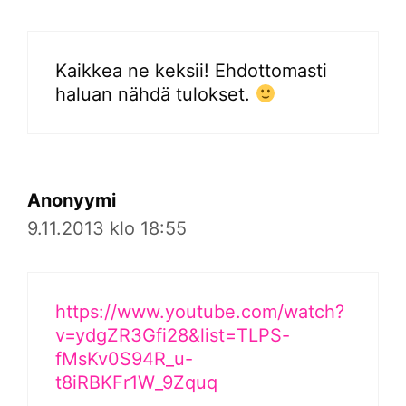
Kaikkea ne keksii! Ehdottomasti
haluan nähdä tulokset.
Anonyymi
9.11.2013 klo 18:55
https://www.youtube.com/watch?
v=ydgZR3Gfi28&list=TLPS-
fMsKv0S94R_u-
t8iRBKFr1W_9Zquq