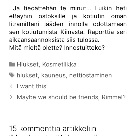
Ja tiedättehän te minut… Luikin heti
eBayhin ostoksille ja kotiutin oman
litramittani jääden innolla odottamaan
sen kotiutumista Kiinasta. Raporttia sen
aikaansaannoksista siis tulossa.
Mitä mieltä olette? Innostuitteko?
Kategoriat
Hiukset
,
Kosmetiikka
Avainsanat
hiukset
,
kauneus
,
nettiostaminen
I want this!
Maybe we should be friends, Rimmel?
15 kommenttia artikkeliin