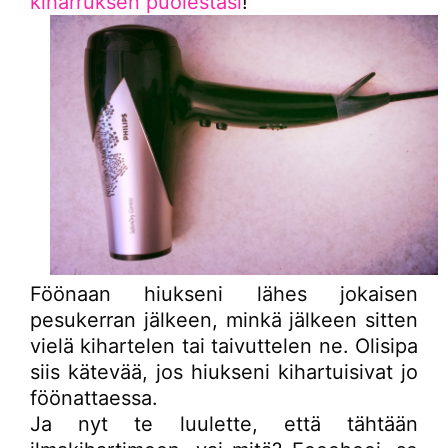
kiharruksen puolestasi
!
Föönaan hiukseni lähes jokaisen
pesukerran jälkeen, minkä jälkeen sitten
vielä kihartelen tai taivuttelen ne. Olisipa
siis kätevää, jos hiukseni kihartuisivat jo
föönattaessa.
Ja nyt te luulette, että tähtään