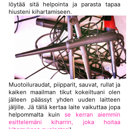
löytää sitä helpointa ja parasta tapaa
hiusteni kihartamiseen.
Muotoiluraudat, piipparit, sauvat, rullat ja
kaiken maailman tikut kokeiltuani olen
jälleen päässyt yhden uuden laitteen
jäljille. Jä tällä kertaa laite vaikuttaa jopa
helpommalta kuin
se kerran aiemmin
esittelemäni kiharrin, joka hoitaa