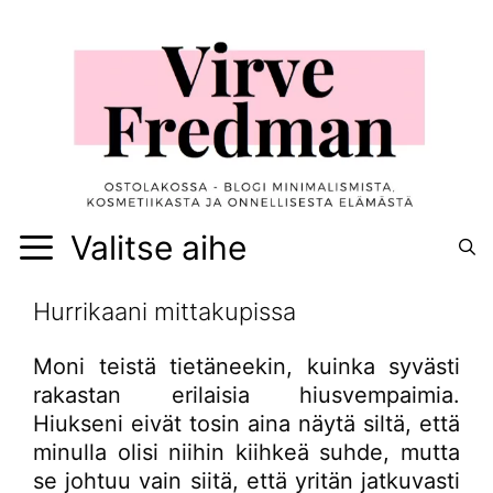
Siirry
sisältöön
Valitse aihe
Hurrikaani mittakupissa
Moni teistä tietäneekin, kuinka syvästi
rakastan erilaisia hiusvempaimia.
Hiukseni eivät tosin aina näytä siltä, että
minulla olisi niihin kiihkeä suhde, mutta
se johtuu vain siitä, että yritän jatkuvasti