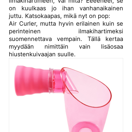
ilmakihartimeen, vai mitä? Eeeeheei, se
on kuulkaas jo ihan vanhanaikainen
juttu. Katsokaapas, mikä nyt on pop:
Air Curler, mutta hyvin erilainen kuin se
perinteinen ilmakihartimeksi
suomennettava vempain. Tällä kertaa
myydään nimittäin vain lisäosaa
hiustenkuivaajan suulle.