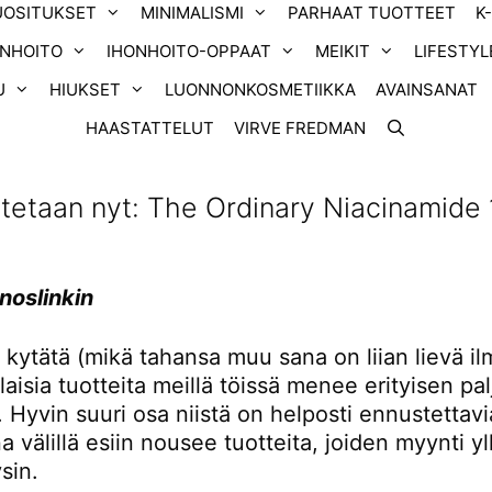
UOSITUKSET
MINIMALISMI
PARHAAT TUOTTEET
K
ONHOITO
IHONHOITO-OPPAAT
MEIKIT
LIFESTYL
U
HIUKSET
LUONNONKOSMETIIKKA
AVAINSANAT
HAASTATTELUT
VIRVE FREDMAN
tetaan nyt: The Ordinary Niacinamide
%
noslinkin
kytätä (mikä tahansa muu sana on liian lievä il
illaisia tuotteita meillä töissä menee erityisen pa
 Hyvin suuri osa niistä on helposti ennustettavia
a välillä esiin nousee tuotteita, joiden myynti yl
sin.