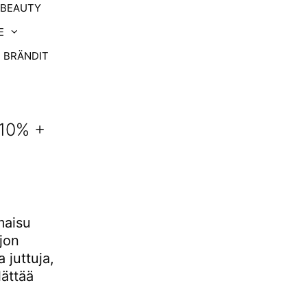
-BEAUTY
E
BRÄNDIT
 10% +
maisu
ljon
 juttuja,
lättää