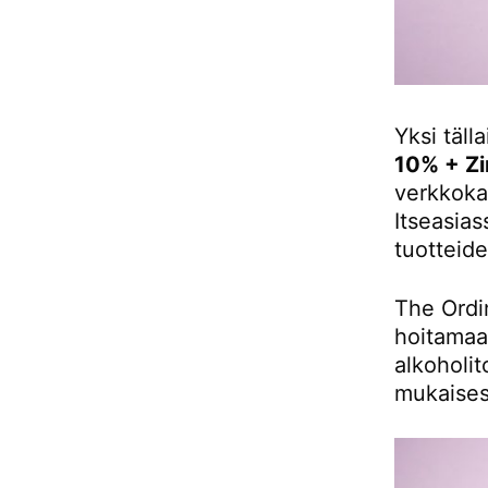
Yksi täll
10% + Zi
verkkoka
Itseasia
tuotteid
The Ordi
hoitamaa
alkoholi
mukaisest