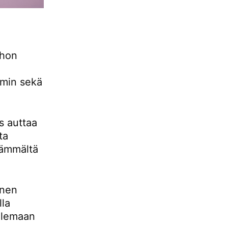
ihon
mmin sekä
s auttaa
ta
eämmältä
inen
lla
telemaan