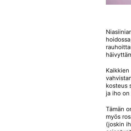
Niasiini
hoidossa,
rauhoitt
häivyttä
Kaikkien 
vahvista
kosteus 
ja iho o
Tämän om
myös rosa
(joskin 