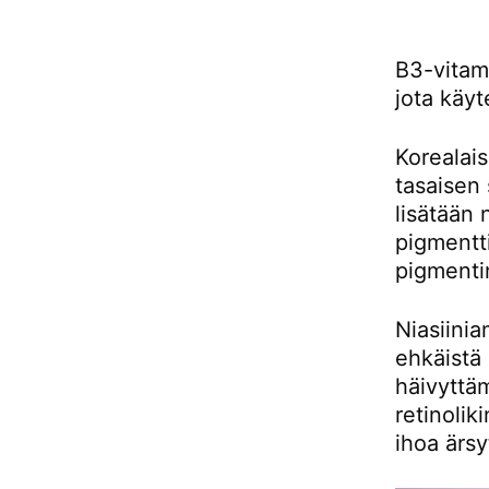
B3-vitami
jota käyt
Korealai
tasaisen
lisätään 
pigmentti
pigmenti
Niasiinia
ehkäistä 
häivyttäm
retinolik
ihoa ärsy