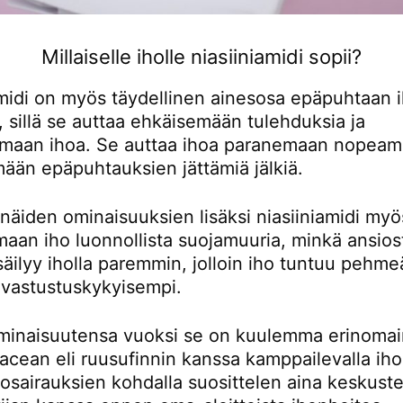
Millaiselle iholle niasiiniamidi sopii?
amidi on myös täydellinen ainesosa epäpuhtaan 
 sillä se auttaa ehkäisemään tulehduksia ja
amaan ihoa. Se auttaa ihoa paranemaan nopea
mään epäpuhtauksien jättämiä jälkiä.
näiden ominaisuuksien lisäksi niasiiniamidi myö
maan iho luonnollista suojamuuria, minkä ansios
säilyy iholla paremmin, jolloin iho tuntuu pehm
n vastustuskykyisempi.
inaisuutensa vuoksi se on kuulemma erinoma
cean eli ruusufinnin kanssa kamppailevalla iho
ihosairauksien kohdalla suosittelen aina keskus