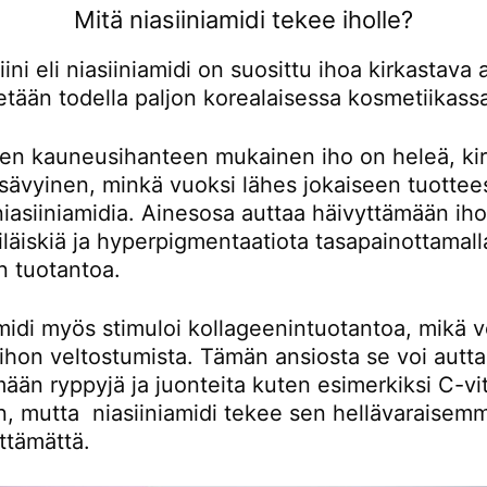
Mitä niasiiniamidi tekee iholle?
ini eli niasiiniamidi on suosittu ihoa kirkastava 
etään todella paljon korealaisessa kosmetiikass
sen kauneusihanteen mukainen iho on heleä, kir
 sävyinen, minkä vuoksi lähes jokaiseen tuotte
niasiiniamidia. Ainesosa auttaa häivyttämään iho
läiskiä ja hyperpigmentaatiota tasapainottamalla 
n tuotantoa.
midi myös stimuloi kollageenintuotantoa, mikä v
ihon veltostumista. Tämän ansiosta se voi autt
ään ryppyjä ja juonteita kuten esimerkiksi C-vit
in, mutta niasiiniamidi tekee sen hellävaraisemm
ttämättä.