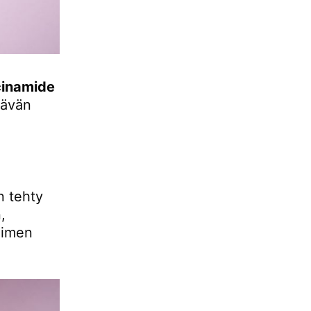
cinamide
tävän
n tehty
,
nimen