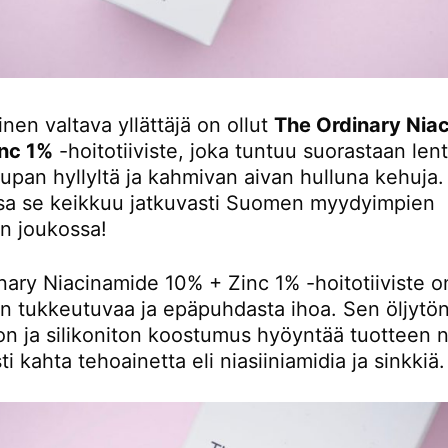
ainen valtava yllättäjä on ollut
The Ordinary Nia
nc 1%
-hoitotiiviste, joka tuntuu suorastaan len
upan hyllyltä ja kahmivan aivan hulluna kehuja.
ssa se keikkuu jatkuvasti Suomen myydyimpien
en joukossa!
nary Niacinamide 10% + Zinc 1% -hoitotiiviste o
n tukkeutuvaa ja epäpuhdasta ihoa. Sen öljytön
ton ja silikoniton koostumus hyöyntää tuotteen 
i kahta tehoainetta eli niasiiniamidia ja sinkkiä.