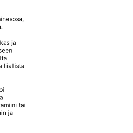
ainesosa,
a.
kas ja
eseen
lta
liiallista
oi
aa
amiini tai
in ja