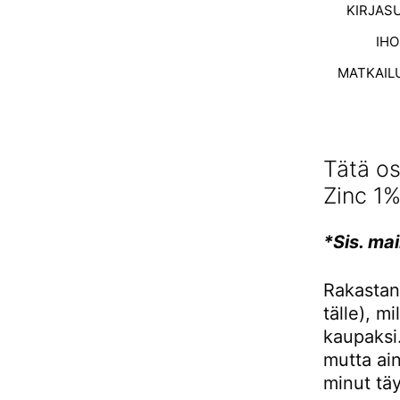
KIRJAS
IH
MATKAIL
Tätä os
Zinc 1
*Sis. mai
Rakastan 
tälle), m
kaupaksi.
mutta ain
minut täy